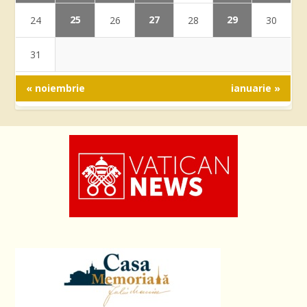
25
27
29
24
26
28
30
31
« noiembrie
ianuarie »