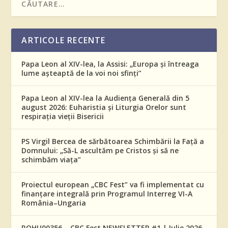
ARTICOLE RECENTE
Papa Leon al XIV-lea, la Assisi: „Europa și întreaga
lume așteaptă de la voi noi sfinți”
Papa Leon al XIV-lea la Audiența Generală din 5
august 2026: Euharistia și Liturgia Orelor sunt
respirația vieții Bisericii
PS Virgil Bercea de sărbătoarea Schimbării la Față a
Domnului: „Să-L ascultăm pe Cristos și să ne
schimbăm viața”
Proiectul european „CBC Fest” va fi implementat cu
finanțare integrală prin Programul Interreg VI-A
România–Ungaria
ROHU00356 – CBC Fest NEWSLETTER #1 | Iulie 2026