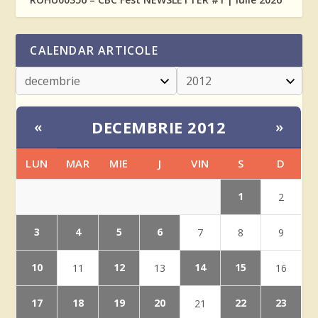
CALENDAR ARTICOLE
DECEMBRIE 2012
«
»
LUN
MAR
MIE
J
VIN
S
D
1
2
3
4
5
6
7
8
9
10
12
14
15
11
13
16
17
18
19
20
22
23
21