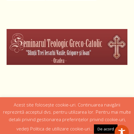
Acest site folosește cookie-uri. Continuarea navigării
Designed by
Web Design 4Us Consulting
|
reprezintă acceptul dvs. pentru utilizarea lor. Pentru mai multe
detalii privind gestionarea preferințelor privind cookie-uri,
Acasa
Istoric
Episcopul
Institutii
Media
Cateheza
vedeți Politica de utillizare cookie-uri..
De acord
Parteneri
Contact
Politică confidențialitate