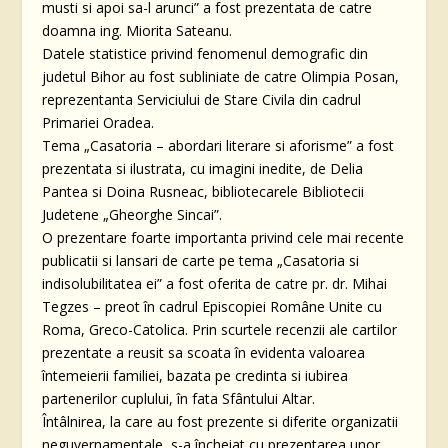
musti si apoi sa-l arunci” a fost prezentata de catre
doamna ing. Miorita Sateanu.
Datele statistice privind fenomenul demografic din
judetul Bihor au fost subliniate de catre Olimpia Posan,
reprezentanta Serviciului de Stare Civila din cadrul
Primariei Oradea.
Tema „Casatoria – abordari literare si aforisme” a fost
prezentata si ilustrata, cu imagini inedite, de Delia
Pantea si Doina Rusneac, bibliotecarele Bibliotecii
Judetene „Gheorghe Sincai”.
O prezentare foarte importanta privind cele mai recente
publicatii si lansari de carte pe tema „Casatoria si
indisolubilitatea ei” a fost oferita de catre pr. dr. Mihai
Tegzes – preot în cadrul Episcopiei Române Unite cu
Roma, Greco-Catolica. Prin scurtele recenzii ale cartilor
prezentate a reusit sa scoata în evidenta valoarea
întemeierii familiei, bazata pe credinta si iubirea
partenerilor cuplului, în fata Sfântului Altar.
Întâlnirea, la care au fost prezente si diferite organizatii
neguvernamentale, s-a încheiat cu prezentarea unor