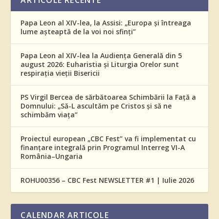
ARTICOLE RECENTE
Papa Leon al XIV-lea, la Assisi: „Europa și întreaga
lume așteaptă de la voi noi sfinți”
Papa Leon al XIV-lea la Audiența Generală din 5
august 2026: Euharistia și Liturgia Orelor sunt
respirația vieții Bisericii
PS Virgil Bercea de sărbătoarea Schimbării la Față a
Domnului: „Să-L ascultăm pe Cristos și să ne
schimbăm viața”
Proiectul european „CBC Fest” va fi implementat cu
finanțare integrală prin Programul Interreg VI-A
România–Ungaria
ROHU00356 – CBC Fest NEWSLETTER #1 | Iulie 2026
CALENDAR ARTICOLE