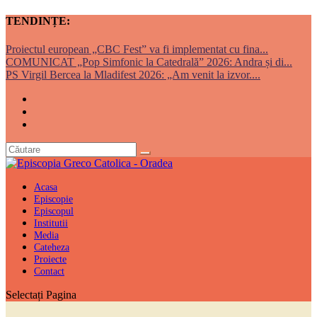
TENDINȚE:
Proiectul european „CBC Fest” va fi implementat cu fina...
COMUNICAT „Pop Simfonic la Catedrală” 2026: Andra și di...
PS Virgil Bercea la Mladifest 2026: „Am venit la izvor....
Acasa
Episcopie
Episcopul
Institutii
Media
Cateheza
Proiecte
Contact
Selectați Pagina