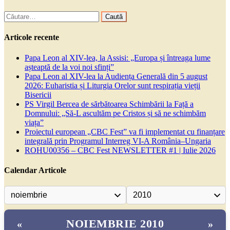
Caută
după:
Articole recente
Papa Leon al XIV-lea, la Assisi: „Europa și întreaga lume
așteaptă de la voi noi sfinți”
Papa Leon al XIV-lea la Audiența Generală din 5 august
2026: Euharistia și Liturgia Orelor sunt respirația vieții
Bisericii
PS Virgil Bercea de sărbătoarea Schimbării la Față a
Domnului: „Să-L ascultăm pe Cristos și să ne schimbăm
viața”
Proiectul european „CBC Fest” va fi implementat cu finanțare
integrală prin Programul Interreg VI-A România–Ungaria
ROHU00356 – CBC Fest NEWSLETTER #1 | Iulie 2026
Calendar Articole
NOIEMBRIE 2010
«
»