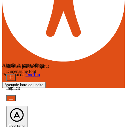
Ajustări la accesibilitate
Extensii pentru conținut
Dimensiune font
Propulsat de
OneTap
Ascunde bara de unelte
Implicit
Font lizibil