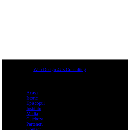
Designed by
Web Design 4Us Consulting
|
Acasa
Istoric
Episcopul
Institutii
Media
Cateheza
Parteneri
Contact