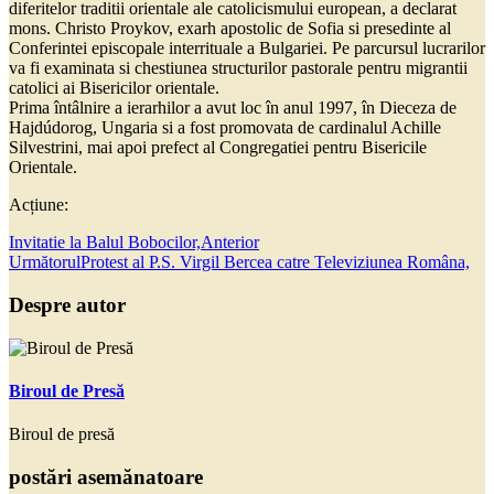
diferitelor traditii orientale ale catolicismului european, a declarat
mons. Christo Proykov, exarh apostolic de Sofia si presedinte al
Conferintei episcopale interrituale a Bulgariei. Pe parcursul lucrarilor
va fi examinata si chestiunea structurilor pastorale pentru migrantii
catolici ai Bisericilor orientale.
Prima întâlnire a ierarhilor a avut loc în anul 1997, în Dieceza de
Hajdúdorog, Ungaria si a fost promovata de cardinalul Achille
Silvestrini, mai apoi prefect al Congregatiei pentru Bisericile
Orientale.
Acțiune:
Invitatie la Balul Bobocilor,
Anterior
Următorul
Protest al P.S. Virgil Bercea catre Televiziunea Româna,
Despre autor
Biroul de Presă
Biroul de presă
postări asemănatoare