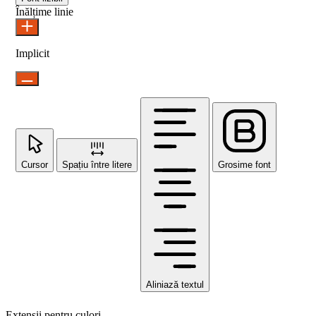
Înălțime linie
Implicit
Cursor
Spațiu între litere
Grosime font
Aliniază textul
Extensii pentru culori