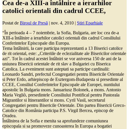
Cea de-a XIII-a întâlnire a ierarhilor
catolici orientali din cadrul CCEE,
Postat de
Biroul de Presă
|
nov. 4, 2010
|
Stiri Eparhiale
“În perioada 4 – 7 noiembrie, la Sofia, Bulgaria, are loc cea de-a
XIII-a întâlnire a ierarhilor catolici orientali din cadrul Consiliului
Conferintelor Episcopale din Europa.
Tema întâlnirii, la care participa reprezentanti a 13 Biserici catolice
de rit oriental, este: „Criteriile de eclezialitate ale Bisericilor orientale
azi”. Tot în cadrul acestei întâlniri se vor aniversa 150 de ani de la
uniunea Bisericii orientale de rit slav a Bulgariei cu Biserica
Catolica. La eveniment sunt asteptati sa participe cardinalii:
Leonardo Sandri, prefectul Congregatiei pentru Bisericile Orientale
si Peter Erdo, arhiepiscop de Esztergom-Budapesta si presedinte al
CCEE, Consiliul Conferintelor Episcopale ale Europei, nuntiului
apostolic în Bulgaria mons. Januariusz Bolonek, a mons. Antonio
Maria Vegliò, presedintele Consiliului Pontifical pentru Pastorala
Migrantilor si Itinerantilor si mons. Cyril Vasil, secretarul
Congregatiei pentru Bisericile Orientale. Din partea Bisericii Greco-
Catolice din România participa P.S. Virgil Bercea, episcop de
Oradea.
Întâlnirea de la Sofia e menita sa aprofundeze comuniunea
episcopala si sa promoveze cunoasterea în Europa a bogatiei