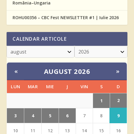
România–Ungaria
ROHU00356 – CBC Fest NEWSLETTER #1 | Iulie 2026
CALENDAR ARTICOLE
AUGUST 2026
«
»
LUN
MAR
MIE
J
VIN
S
D
2
1
3
4
5
6
9
7
8
10
11
12
13
14
15
16