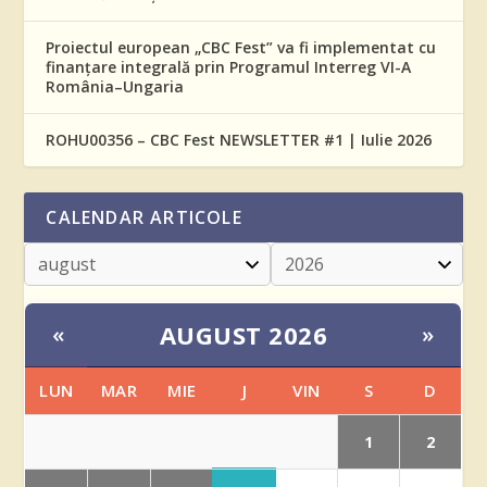
Proiectul european „CBC Fest” va fi implementat cu
finanțare integrală prin Programul Interreg VI-A
România–Ungaria
ROHU00356 – CBC Fest NEWSLETTER #1 | Iulie 2026
CALENDAR ARTICOLE
AUGUST 2026
«
»
LUN
MAR
MIE
J
VIN
S
D
1
2