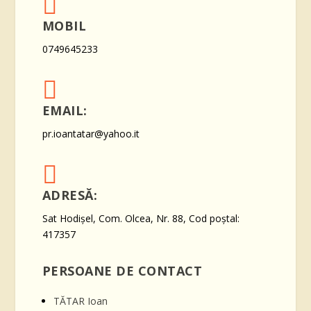

MOBIL
0749645233

EMAIL:
pr.ioantatar@yahoo.it

ADRESĂ:
Sat Hodișel, Com. Olcea, Nr. 88, Cod poștal:
417357
PERSOANE DE CONTACT
TĂTAR Ioan