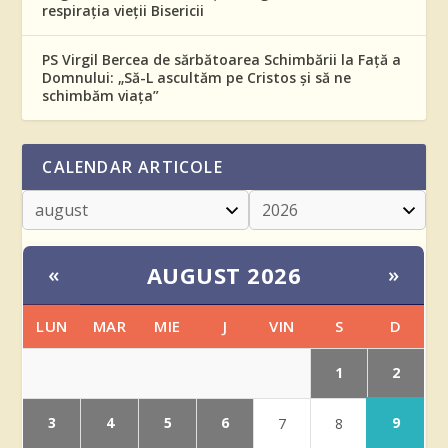
respirația vieții Bisericii
PS Virgil Bercea de sărbătoarea Schimbării la Față a
Domnului: „Să-L ascultăm pe Cristos și să ne
schimbăm viața”
CALENDAR ARTICOLE
AUGUST 2026
«
»
LUN
MAR
MIE
J
VIN
S
D
2
1
9
3
4
5
6
7
8