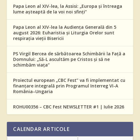
Papa Leon al XIV-lea, la Assisi: „Europa și întreaga
lume așteaptă de la voi noi sfinți”
Papa Leon al XIV-lea la Audiența Generală din 5
august 2026: Euharistia și Liturgia Orelor sunt
respirația vieții Bisericii
PS Virgil Bercea de sărbătoarea Schimbării la Față a
Domnului: „Să-L ascultăm pe Cristos și să ne
schimbăm viața”
Proiectul european „CBC Fest” va fi implementat cu
finanțare integrală prin Programul Interreg VI-A
România–Ungaria
ROHU00356 – CBC Fest NEWSLETTER #1 | Iulie 2026
CALENDAR ARTICOLE