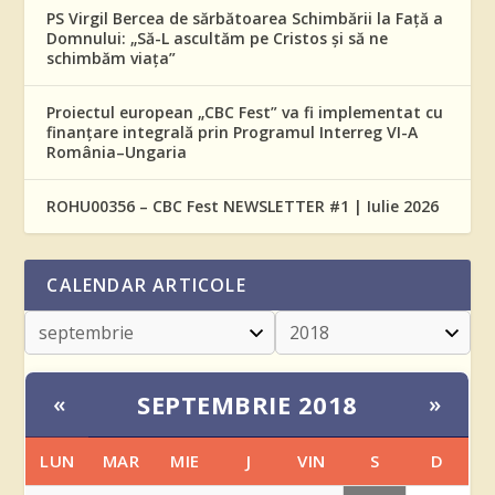
PS Virgil Bercea de sărbătoarea Schimbării la Față a
Domnului: „Să-L ascultăm pe Cristos și să ne
schimbăm viața”
Proiectul european „CBC Fest” va fi implementat cu
finanțare integrală prin Programul Interreg VI-A
România–Ungaria
ROHU00356 – CBC Fest NEWSLETTER #1 | Iulie 2026
CALENDAR ARTICOLE
SEPTEMBRIE 2018
«
»
LUN
MAR
MIE
J
VIN
S
D