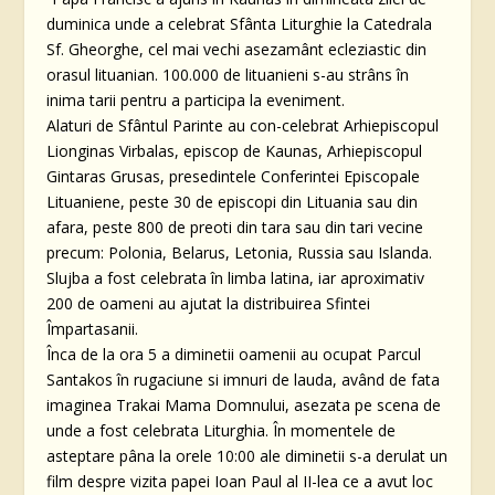
duminica unde a celebrat Sfânta Liturghie la Catedrala
Sf. Gheorghe, cel mai vechi asezamânt ecleziastic din
orasul lituanian. 100.000 de lituanieni s-au strâns în
inima tarii pentru a participa la eveniment.
Alaturi de Sfântul Parinte au con-celebrat Arhiepiscopul
Lionginas Virbalas, episcop de Kaunas, Arhiepiscopul
Gintaras Grusas, presedintele Conferintei Episcopale
Lituaniene, peste 30 de episcopi din Lituania sau din
afara, peste 800 de preoti din tara sau din tari vecine
precum: Polonia, Belarus, Letonia, Russia sau Islanda.
Slujba a fost celebrata în limba latina, iar aproximativ
200 de oameni au ajutat la distribuirea Sfintei
Împartasanii.
Înca de la ora 5 a diminetii oamenii au ocupat Parcul
Santakos în rugaciune si imnuri de lauda, având de fata
imaginea Trakai Mama Domnului, asezata pe scena de
unde a fost celebrata Liturghia. În momentele de
asteptare pâna la orele 10:00 ale diminetii s-a derulat un
film despre vizita papei Ioan Paul al II-lea ce a avut loc