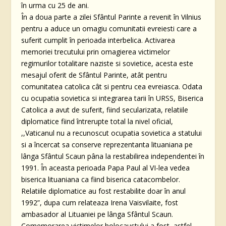
în urma cu 25 de ani.
În a doua parte a zilei Sfântul Parinte a revenit în Vilnius
pentru a aduce un omagiu comunitatii evreiesti care a
suferit cumplit în perioada interbelica. Activarea
memoriei trecutului prin omagierea victimelor
regimurilor totalitare naziste si sovietice, acesta este
mesajul oferit de Sfântul Parinte, atât pentru
comunitatea catolica cât si pentru cea evreiasca. Odata
cu ocupatia sovietica si integrarea tarii în URSS, Biserica
Catolica a avut de suferit, fiind secularizata, relatiile
diplomatice fiind întrerupte total la nivel oficial,
,,Vaticanul nu a recunoscut ocupatia sovietica a statului
si a încercat sa conserve reprezentanta lituaniana pe
lânga Sfântul Scaun pâna la restabilirea independentei în
1991. În aceasta perioada Papa Paul al VI-lea vedea
biserica lituaniana ca fiind biserica catacombelor.
Relatiile diplomatice au fost restabilite doar în anul
1992”, dupa cum relateaza Irena Vaisvilaite, fost
ambasador al Lituaniei pe lânga Sfântul Scaun.
Comemorarea victimelor holocaustului a fost, astfel,