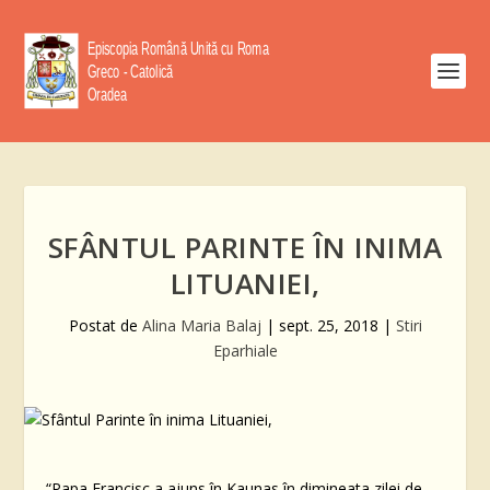
SFÂNTUL PARINTE ÎN INIMA
LITUANIEI,
Postat de
Alina Maria Balaj
|
sept. 25, 2018
|
Stiri
Eparhiale
“Papa Francisc a ajuns în Kaunas în dimineata zilei de