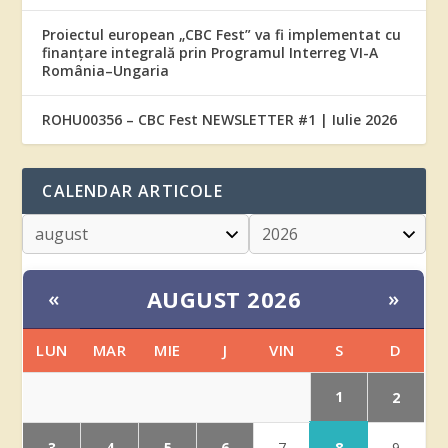
Proiectul european „CBC Fest” va fi implementat cu
finanțare integrală prin Programul Interreg VI-A
România–Ungaria
ROHU00356 – CBC Fest NEWSLETTER #1 | Iulie 2026
CALENDAR ARTICOLE
AUGUST 2026
«
»
LUN
MAR
MIE
J
VIN
S
D
1
2
3
4
5
6
8
7
9