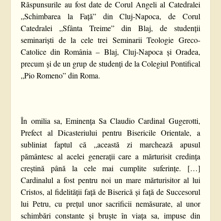
Răspunsurile au fost date de Corul Angeli al Catedralei
„Schimbarea la Față” din Cluj-Napoca, de Corul
Catedralei „Sfânta Treime” din Blaj, de studenții
seminariști de la cele trei Seminarii Teologie Greco-
Catolice din România – Blaj, Cluj-Napoca și Oradea,
precum și de un grup de studenți de la Colegiul Pontifical
„Pio Romeno” din Roma.
În omilia sa, Eminența Sa Claudio Cardinal Gugerotti,
Prefect al Dicasteriului pentru Bisericile Orientale, a
subliniat faptul că „această zi marchează apusul
pământesc al acelei generații care a mărturisit credința
creștină până la cele mai cumplite suferințe. […]
Cardinalul a fost pentru noi un mare mărturisitor al lui
Cristos, al fidelității față de Biserică și față de Succesorul
lui Petru, cu prețul unor sacrificii nemăsurate, al unor
schimbări constante și bruște în viața sa, impuse din