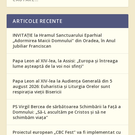
ARTICOLE RECENTE
INVITAȚIE la Hramul Sanctuarului Eparhial
„Adormirea Maicii Domnului” din Oradea, în Anul
Jubiliar Franciscan
Papa Leon al XIV-lea, la Assisi: „Europa și întreaga
lume așteaptă de la voi noi sfinți”
Papa Leon al XIV-lea la Audiența Generală din 5
august 2026: Euharistia și Liturgia Orelor sunt
respirația vieții Bisericii
PS Virgil Bercea de sărbătoarea Schimbării la Față a
Domnului: „Să-L ascultăm pe Cristos și să ne
schimbăm viața”
Proiectul european „CBC Fest” va fi implementat cu