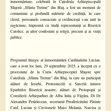
înmormântare, celebrată în Catedrala Arhiepiscopală
Majoră „Sfânta Treime” din Blaj, a fost un moment de
comuniune și profundă mărturie de credință, în care
clerul, persoanele consacrate și credincioșii s-au unit în
rugăciune, împreună cu înalți reprezentanți ai Bisericii
Catolice, ai altor confesiuni și religii, precum și ai vieții
publice.
Programul liturgic al înmormântării Cardinalului Lucian,
care a avut loc luni, 29 septembrie 2025, a început cu o
procesiune de la Curia Arhiepiscopiei Majore spre
Catedrala „Sfânta Treime” din Blaj, la care au participat
alături de Ierarhi, Protosincelii si Sincelii tuturor
Eparhiilor Bisericii noastre, alături de Protopopii și
Consilierii Arhieparhiei de Alba Iulia și Făgăra, Dl Dr
Alexandru Petărlecean, secretarul Preafericitului Părinte
Card. Lucian și Cuvioasele Maici Melania, Narcisa și