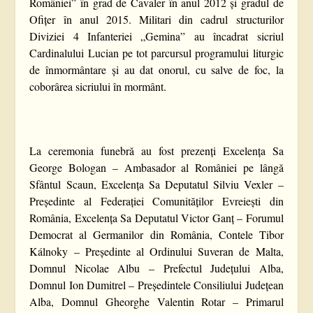
României” în grad de Cavaler în anul 2012 și gradul de
Ofițer în anul 2015. Militari din cadrul structurilor
Diviziei 4 Infanteriei „Gemina” au încadrat sicriul
Cardinalului Lucian pe tot parcursul programului liturgic
de înmormântare și au dat onorul, cu salve de foc, la
coborârea sicriului în mormânt.
La ceremonia funebră au fost prezenți Excelența Sa
George Bologan – Ambasador al României pe lângă
Sfântul Scaun, Excelența Sa Deputatul Silviu Vexler –
Președinte al Federației Comunităților Evreiești din
România, Excelența Sa Deputatul Victor Ganț – Forumul
Democrat al Germanilor din România, Contele Tibor
Kálnoky – Președinte al Ordinului Suveran de Malta,
Domnul Nicolae Albu – Prefectul Județului Alba,
Domnul Ion Dumitrel – Președintele Consiliului Județean
Alba, Domnul Gheorghe Valentin Rotar – Primarul