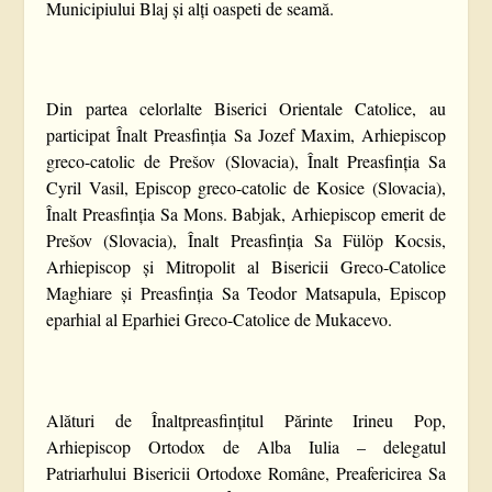
Municipiului Blaj și alți oaspeti de seamă.
Din partea celorlalte Biserici Orientale Catolice, au
participat Înalt Preasfinția Sa Jozef Maxim, Arhiepiscop
greco-catolic de Prešov (Slovacia), Înalt Preasfinția Sa
Cyril Vasil, Episcop greco-catolic de Kosice (Slovacia),
Înalt Preasfinția Sa Mons. Babjak, Arhiepiscop emerit de
Prešov (Slovacia), Înalt Preasfinția Sa Fülöp Kocsis,
Arhiepiscop și Mitropolit al Bisericii Greco-Catolice
Maghiare și Preasfinția Sa Teodor Matsapula, Episcop
eparhial al Eparhiei Greco-Catolice de Mukacevo.
Alături de Înaltpreasfințitul Părinte Irineu Pop,
Arhiepiscop Ortodox de Alba Iulia – delegatul
Patriarhului Bisericii Ortodoxe Române, Preafericirea Sa