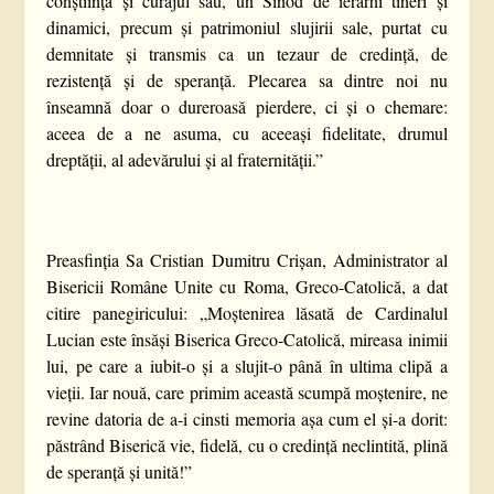
conștiința și curajul său, un Sinod de ierarhi tineri și
dinamici, precum și patrimoniul slujirii sale, purtat cu
demnitate și transmis ca un tezaur de credință, de
rezistență și de speranță. Plecarea sa dintre noi nu
înseamnă doar o dureroasă pierdere, ci și o chemare:
aceea de a ne asuma, cu aceeași fidelitate, drumul
dreptății, al adevărului și al fraternității.”
Preasfinția Sa Cristian Dumitru Crișan, Administrator al
Bisericii Române Unite cu Roma, Greco-Catolică, a dat
citire panegiricului: „Moștenirea lăsată de Cardinalul
Lucian este însăși Biserica Greco-Catolică, mireasa inimii
lui, pe care a iubit-o și a slujit-o până în ultima clipă a
vieții. Iar nouă, care primim această scumpă moștenire, ne
revine datoria de a-i cinsti memoria așa cum el și-a dorit:
păstrând Biserică vie, fidelă, cu o credință neclintită, plină
de speranță și unită!”