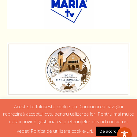
Acest site folosește cookie-uri. Continuarea navigării
Designed by
Web Design 4Us Consulting
|
reprezintă acceptul dvs. pentru utilizarea lor. Pentru mai multe
detalii privind gestionarea preferințelor privind cookie-uri,
Acasa
Istoric
Episcopul
Institutii
Media
Cateheza
vedeți Politica de utillizare cookie-uri..
De acord
Parteneri
Contact
Politică confidențialitate