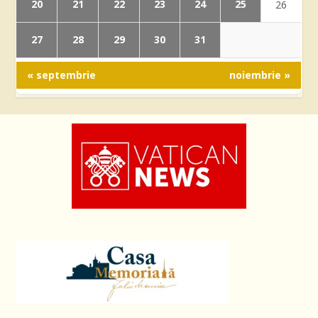
20
21
22
23
24
25
26
27
28
29
30
31
« septembrie
noiembrie »