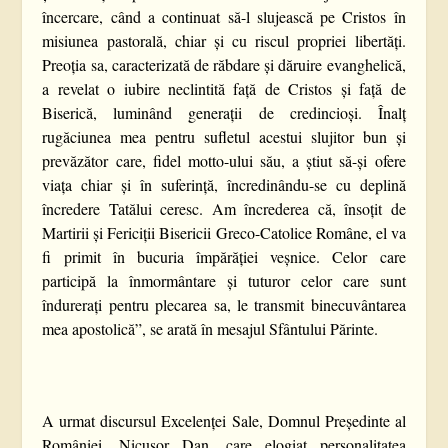
încercare, când a continuat să-l slujească pe Cristos în
misiunea pastorală, chiar și cu riscul propriei libertăți.
Preoția sa, caracterizată de răbdare și dăruire evanghelică,
a revelat o iubire neclintită față de Cristos și față de
Biserică, luminând generații de credincioși. Înalț
rugăciunea mea pentru sufletul acestui slujitor bun și
prevăzător care, fidel motto-ului său, a știut să-și ofere
viața chiar și în suferință, încredinându-se cu deplină
încredere Tatălui ceresc. Am încrederea că, însoțit de
Martirii și Fericiții Bisericii Greco-Catolice Române, el va
fi primit în bucuria împărăției veșnice. Celor care
participă la înmormântare și tuturor celor care sunt
îndurerați pentru plecarea sa, le transmit binecuvântarea
mea apostolică”, se arată în mesajul Sfântului Părinte.
A urmat discursul Excelenței Sale, Domnul Președinte al
României, Nicușor Dan, care elogiat personalitatea