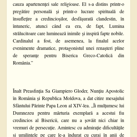
cauza apartenenței sale religioase. El s-a distins printr-o
pregătire personală și printr-o lucrare spirituală de
însuflețire a credincioșilor, desfășurată clandestin, în
întuneric, atunci când ea era, de fapt, Lumina
strălucitoare care luminează inimile și inspiră fapte nobile.
Cardinalul a fost, de asemenea, la finalul acelor
evenimente dramatice, protagonistul unei renașteri pline
de speranțe pentru Biserica Greco-Catolică din
România.”
Înalt Preasfinția Sa Giampiero Gloder, Nunțiu Apostolic
în România și Republica Moldova, a dat citire mesajului
Sfântului Părinte Papa Leon al XIV-lea. „Îi mulțumesc lui
Dumnezeu pentru mărturia exemplară a acestui fiu
credincios al Bisericii, care nu a șovăit nici chiar în
vremuri de persecuție. Amintesc cu admirație dificultățile
și umilințele pe care le-a îndurat cu curaj în anii de