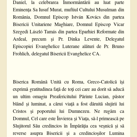
Daniel, la celebrarea Înmormântării au luat parte
Eminența Sa Iusuf Murat, muftiul Cultului Musulman din
România, Domnul Episcop István Kovács din partea
Bisericii Unitariene Maghiare, Domnul Episcop Vicar
Szegedi László Tamás din partea Eparhiei Reformate din
Ardeal, precum și Pr. Dinka Levente, Delegatul
Episcopiei Evanghelice Luterane alături de Pr. Bruno
Frohlich, delegatul Bisericii Evanghelice CA.
Biserica Română Unită cu Roma, Greco-Catolică își
exprimă gratitudinea față de toți cei care au dorit să aducă
un ultim omagiu Preafericitului Părinte Lucian, păstor
blând și luminat, a cărui viață a fost dăruită slujirii lui
Cristos și poporului lui Dumnezeu. Ne rugăm ca
Domnul, Cel care este Învierea și Viața, să-l primească pe
Slujitorul Său credincios în Împărăția cea veșnică și să
reverse asupra Bisericii și a credincioșilor Lumina