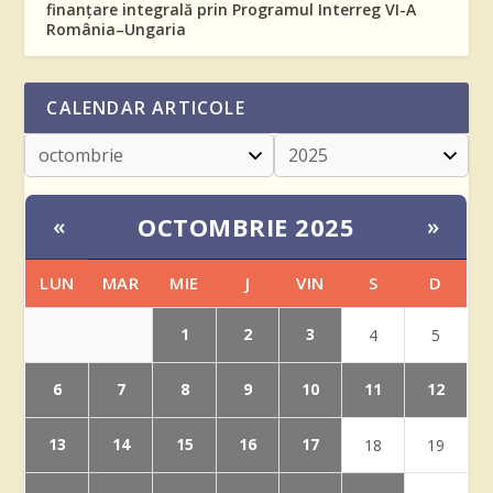
finanțare integrală prin Programul Interreg VI-A
România–Ungaria
CALENDAR ARTICOLE
OCTOMBRIE 2025
«
»
LUN
MAR
MIE
J
VIN
S
D
1
2
3
4
5
6
7
8
9
10
11
12
13
14
15
16
17
18
19