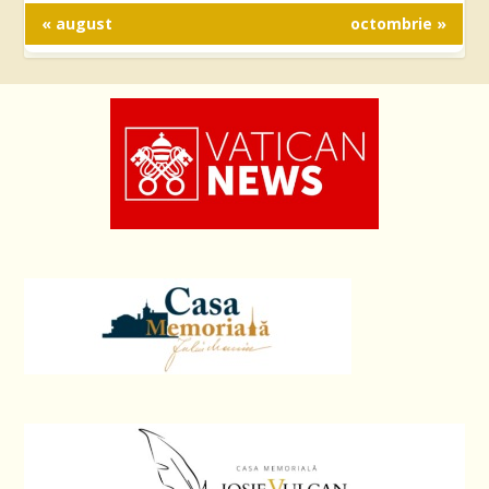
« august
octombrie »