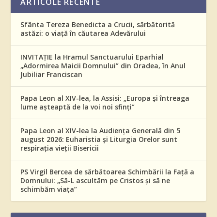
ARTICOLE RECENTE
Sfânta Tereza Benedicta a Crucii, sărbătorită
astăzi: o viață în căutarea Adevărului
INVITAȚIE la Hramul Sanctuarului Eparhial
„Adormirea Maicii Domnului” din Oradea, în Anul
Jubiliar Franciscan
Papa Leon al XIV-lea, la Assisi: „Europa și întreaga
lume așteaptă de la voi noi sfinți”
Papa Leon al XIV-lea la Audiența Generală din 5
august 2026: Euharistia și Liturgia Orelor sunt
respirația vieții Bisericii
PS Virgil Bercea de sărbătoarea Schimbării la Față a
Domnului: „Să-L ascultăm pe Cristos și să ne
schimbăm viața”