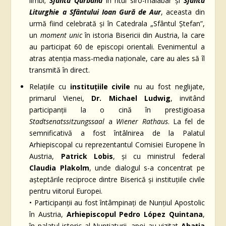
limbi;
Sfânta Qurbana
în ritul siro-malabar și
Sfânta
Liturghie a Sfântului Ioan Gură de Aur
, aceasta din
urmă fiind celebrată și în Catedrala „Sfântul Ștefan”,
un
moment unic
în istoria Bisericii din Austria, la care
au participat 60 de episcopi orientali. Evenimentul a
atras atenția mass-media naționale, care au ales să îl
transmită în direct.
Relațiile cu
instituțiile civile
nu au fost neglijate,
primarul Vienei,
Dr. Michael Ludwig
, invitând
participanții la o cină în prestigioasa
Stadtsenatssitzungssaal
a
Wiener Rathaus
. La fel de
semnificativă a fost întâlnirea de la Palatul
Arhiepiscopal cu reprezentantul Comisiei Europene în
Austria,
Patrick Lobis
, și cu ministrul federal
Claudia Plakolm
, unde dialogul s-a concentrat pe
așteptările reciproce dintre Biserică și instituțiile civile
pentru viitorul Europei.
• Participanții au fost întâmpinați de Nunțiul Apostolic
în Austria,
Arhiepiscopul Pedro López Quintana
,
în palatul istoric al Nunțiaturii, apoi au vizitat
Abația