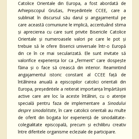
Catolice Orientale din Europa, a fost abordată de
Arhiepiscopul Grušas, Președintele CCEE, care a
subliniat în discursul său darul și angajamentul pe
care această comuniune le implică, accentuând stima
și aprecierea cu care sunt privite Bisericile Catolice
Orientale și numeroasele valori pe care le pot și
trebuie să le ofere Bisericii universale într-o Europă
din ce în ce mai secularizată. Ele sunt invitate să
valorifice experiența lor ca „ferment” care dospește
făina și o face să crească din interior. Reamintind
angajamentul istoric constant al CCEE față de
întâlnirea anuală a episcopilor catolici orientali din
Europa, președintele a reiterat importanța împărtășirii
active care are loc la aceste întâlniri, cu o atenție
specială pentru faza de implementare a
Sinodului
despre sinodalitate
, în care catolicii orientali au multe
de oferit din bogata lor experiență de sinodalitate-
colegialitate episcopală, precum și echilibru creativ
între diferitele organisme ecleziale de participare.