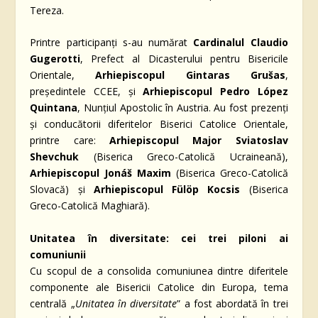
Tereza.
Printre participanți s-au numărat
Cardinalul Claudio
Gugerotti
, Prefect al Dicasterului pentru Bisericile
Orientale,
Arhiepiscopul Gintaras Grušas
,
președintele CCEE, și
Arhiepiscopul Pedro López
Quintana
, Nunțiul Apostolic în Austria. Au fost prezenți
și conducătorii diferitelor Biserici Catolice Orientale,
printre care:
Arhiepiscopul Major Sviatoslav
Shevchuk
(Biserica Greco-Catolică Ucraineană),
Arhiepiscopul Jonáš Maxim
(Biserica Greco-Catolică
Slovacă) și
Arhiepiscopul Fülöp Kocsis
(Biserica
Greco-Catolică Maghiară).
Unitatea în diversitate: cei trei piloni ai
comuniunii
Cu scopul de a consolida comuniunea dintre diferitele
componente ale Bisericii Catolice din Europa, tema
centrală „
Unitatea în diversitate
” a fost abordată în trei