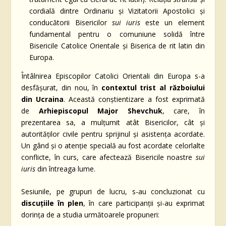
cordială dintre Ordinariu și Vizitatorii Apostolici și
conducătorii Bisericilor
sui iuris
este un element
fundamental pentru o comuniune solidă între
Bisericile Catolice Orientale și Biserica de rit latin din
Europa.
Întâlnirea Episcopilor Catolici Orientali din Europa s-a
desfășurat, din nou, în
contextul
trist al războiului
din Ucraina
. Această conștientizare a fost exprimată
de
Arhiepiscopul Major Shevchuk
, care, în
prezentarea sa, a mulțumit atât Bisericilor, cât și
autorităților civile pentru sprijinul și asistența acordate.
Un gând și o atenție specială au fost acordate celorlalte
conflicte, în curs, care afectează Bisericile noastre
sui
iuris
din întreaga lume.
Sesiunile, pe grupuri de lucru, s-au concluzionat cu
discuți
il
e în plen
, în care participanții și-au exprimat
dorința de a studia următoarele propuneri: