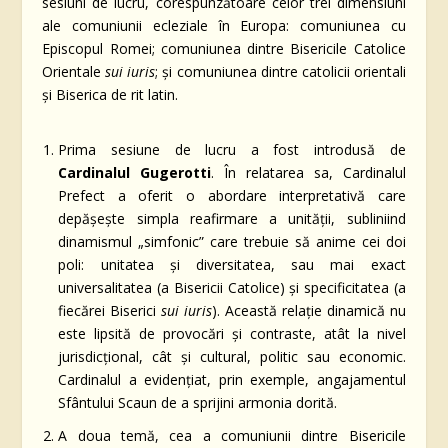
sesiuni de lucru, corespunzătoare celor trei dimensiuni
ale comuniunii ecleziale în Europa: comuniunea cu
Episcopul Romei; comuniunea dintre Bisericile Catolice
Orientale
sui iuris
; și comuniunea dintre catolicii orientali
și Biserica de rit latin.
Prima sesiune de lucru a fost introdusă de
Cardinalul Gugerotti
. În relatarea sa, Cardinalul
Prefect a oferit o abordare interpretativă care
depășește simpla reafirmare a unității, subliniind
dinamismul „simfonic” care trebuie să anime cei doi
poli: unitatea și diversitatea, sau mai exact
universalitatea (a Bisericii Catolice) și specificitatea (a
fiecărei Biserici
sui iuris
). Această relație dinamică nu
este lipsită de provocări și contraste, atât la nivel
jurisdicțional, cât și cultural, politic sau economic.
Cardinalul a evidențiat, prin exemple, angajamentul
Sfântului Scaun de a sprijini armonia dorită.
A doua temă, cea a comuniunii dintre Bisericile