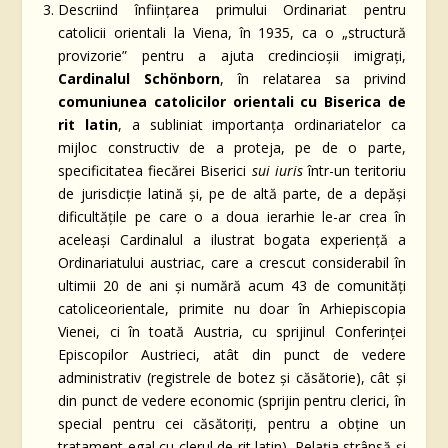
Descriind înființarea primului Ordinariat pentru
catolicii orientali la Viena, în 1935, ca o „structură
provizorie” pentru a ajuta credincioșii imigrați,
Cardinalul Schönborn
, în relatarea sa privind
comuniunea catolicilor orientali cu Biserica de
rit latin
, a subliniat importanța ordinariatelor ca
mijloc constructiv de a proteja, pe de o parte,
specificitatea fiecărei Biserici
sui iuris
într-un teritoriu
de jurisdicție latină și, pe de altă parte, de a depăși
dificultățile pe care o a doua ierarhie le-ar crea în
aceleași Cardinalul a ilustrat bogata experiență a
Ordinariatului austriac, care a crescut considerabil în
ultimii 20 de ani și numără acum 43 de comunități
catoliceorientale, primite nu doar în Arhiepiscopia
Vienei, ci în toată Austria, cu sprijinul Conferinței
Episcopilor Austrieci, atât din punct de vedere
administrativ (registrele de botez și căsătorie), cât și
din punct de vedere economic (sprijin pentru clerici, în
special pentru cei căsătoriți, pentru a obține un
tratament egal cu clerul de rit latin). Relația strânsă și