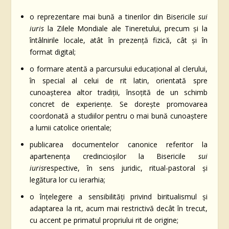
o reprezentare mai bună a tinerilor din Bisericile
sui
iuris
la Zilele Mondiale ale Tineretului, precum și la
întâlnirile locale, atât în prezență fizică, cât și în
format digital;
o formare atentă a parcursului educațional al clerului,
în special al celui de rit latin, orientată spre
cunoașterea altor tradiții, însoțită de un schimb
concret de experiențe. Se dorește promovarea
coordonată a studiilor pentru o mai bună cunoaștere
a lumii catolice orientale;
publicarea documentelor canonice referitor la
apartenența credincioșilor la Bisericile
sui
iuris
respective, în sens juridic, ritual-pastoral și
legătura lor cu ierarhia;
o înțelegere a sensibilități privind biritualismul și
adaptarea la rit, acum mai restrictivă decât în trecut,
cu accent pe primatul propriului rit de origine;