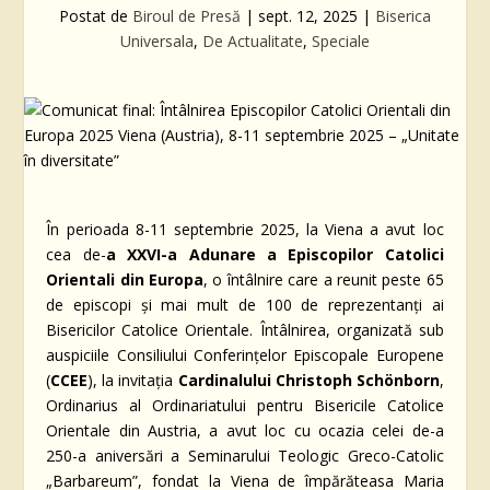
Postat de
Biroul de Presă
|
sept. 12, 2025
|
Biserica
Universala
,
De Actualitate
,
Speciale
În perioada 8-11 septembrie 2025, la Viena a avut loc
cea de-
a XXVI-a Adunare a Episcopilor Catolici
Orientali din Europa
, o întâlnire care a reunit peste 65
de episcopi și mai mult de 100 de reprezentanți ai
Bisericilor Catolice Orientale. Întâlnirea, organizată sub
auspiciile Consiliului Conferințelor Episcopale Europene
(
CCEE
), la invitația
Cardinalului Christoph Schönborn
,
Ordinarius al Ordinariatului pentru Bisericile Catolice
Orientale din Austria, a avut loc cu ocazia celei de-a
250-a aniversări a Seminarului Teologic Greco-Catolic
„Barbareum”, fondat la Viena de împărăteasa Maria