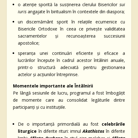
o atenție sporită la susținerea clerului Bisericilor
sui
iuris
angajate în biritualism în contextele din diaspora;
un discernământ sporit în relațiile ecumenice cu
Bisericile Ortodoxe în ceea ce privește validitatea
sacramentelor și recunoașterea succesiunii
apostolice;
speranța unei continuări eficiente și eficace a
lucrărilor începute în cadrul acestor întâlniri anuale,
printr-o structură adecvată pentru gestionarea
actelor și acțiunilor întreprinse.
Momentele importante
ale
Întâlnirii
Pe lângă sesiunile de lucru, programul a fost îmbogățit
de momente care au consolidat legăturile dintre
participanți și cu instituțiile.
De o importanță primordială au fost
celebrările
liturgice
în diferite rituri: imnul
Akathistos
în diferite