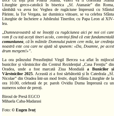
trece cu toții prin Poarta Sfântă, vineri va fi celebrată Sfânta
Liturghie greco-catolică în biserica „Sf. Atanasie” din Roma,
sâmbătă va avea loc Veghea de rugăciune împreună cu Sfântul
Părinte, la Tor Vergata, iar duminica viitoare, se va celebra Sfânta
Liturghie de încheiere a Jubileului Tinerilor, cu Papa Leon al XIV-
lea.
„
Dumneavoastră să ne însoțiți cu rugăciunea aici pe noi cei care
vom fi cu toți acești tineri acolo, convinși fiind că este fundamentală
comuniunea
, că în mâinile Domnului putem cere mila, iar credința
noastră este cea care ne ajută să spunem: «Da, Doamne, pe acest
drum mergem!»”.
La ora prânzului Preasfințitul Virgil Bercea s-a aflat în mijlocul
bunicilor și vârstnicilor din Centrul Rezidențial „Casa Frențiu” din
Oradea, unde a fost marcată Ziua Mondială
a Bunicilor și
Vârstnicilor 2025
. Această zi a fost sărbătorită și în Catedrala „Sf.
Nicolae” din Oradea într-un mod festiv, după Sfânta Liturghie de la
ora 10.00, celebrată de pr. paroh Ovidiu Duma împreună cu un
numeros sobor de preoți.
Biroul de Presă EGCO
Mihaela Caba-Madarasi
Foto:
© Eugen Ivuț