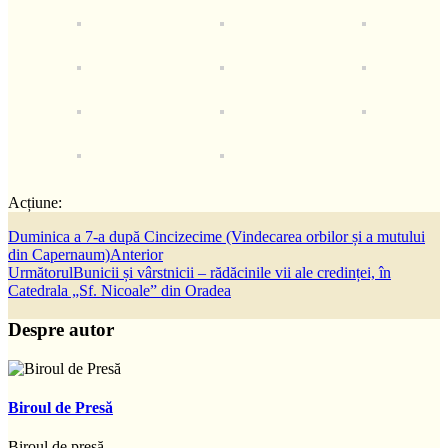
Acțiune:
Duminica a 7-a după Cincizecime (Vindecarea orbilor și a mutului
din Capernaum)
Anterior
Următorul
Bunicii și vârstnicii – rădăcinile vii ale credinței, în
Catedrala „Sf. Nicoale” din Oradea
Despre autor
Biroul de Presă
Biroul de presă