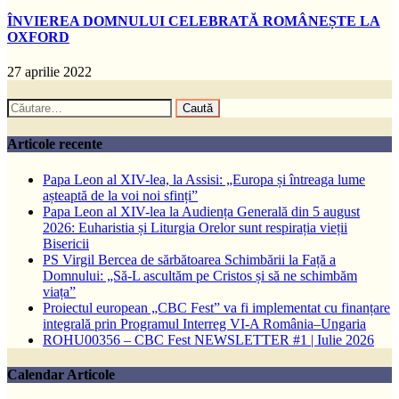
ÎNVIEREA DOMNULUI CELEBRATĂ ROMÂNEȘTE LA
OXFORD
27 aprilie 2022
Caută
după:
Articole recente
Papa Leon al XIV-lea, la Assisi: „Europa și întreaga lume
așteaptă de la voi noi sfinți”
Papa Leon al XIV-lea la Audiența Generală din 5 august
2026: Euharistia și Liturgia Orelor sunt respirația vieții
Bisericii
PS Virgil Bercea de sărbătoarea Schimbării la Față a
Domnului: „Să-L ascultăm pe Cristos și să ne schimbăm
viața”
Proiectul european „CBC Fest” va fi implementat cu finanțare
integrală prin Programul Interreg VI-A România–Ungaria
ROHU00356 – CBC Fest NEWSLETTER #1 | Iulie 2026
Calendar Articole