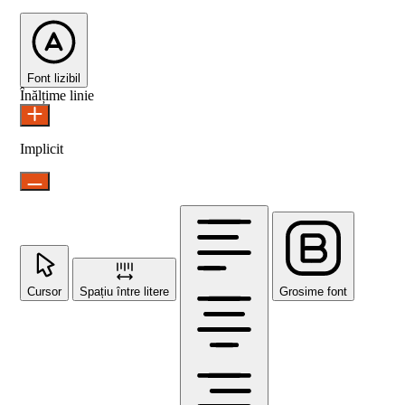
Font lizibil
Înălțime linie
Implicit
Cursor
Spațiu între litere
Grosime font