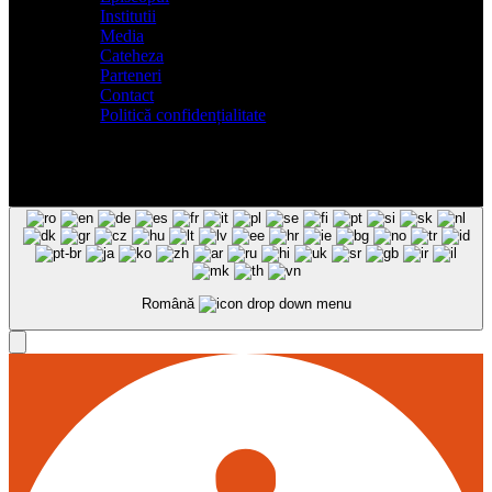
Institutii
Media
Cateheza
Parteneri
Contact
Politică confidențialitate
Română