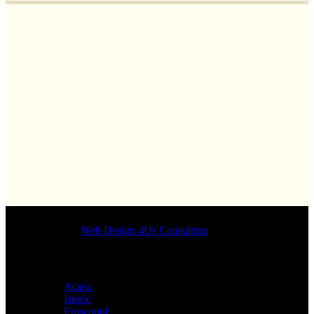
Designed by
Web Design 4Us Consulting
|
Acasa
Istoric
Episcopul