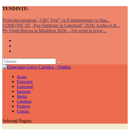
TENDINȚE:
Proiectul european „CBC Fest” va fi implementat cu fina...
COMUNICAT „Pop Simfonic la Catedrală” 2026: Andra și di...
PS Virgil Bercea la Mladifest 2026: „Am venit la izvor....
Acasa
Episcopie
Episcopul
Institutii
Media
Cateheza
Proiecte
Contact
Selectați Pagina