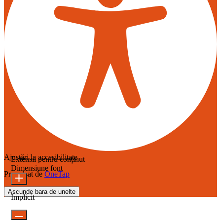
Ajustări la accesibilitate
Extensii pentru conținut
Dimensiune font
Propulsat de
OneTap
Ascunde bara de unelte
Implicit