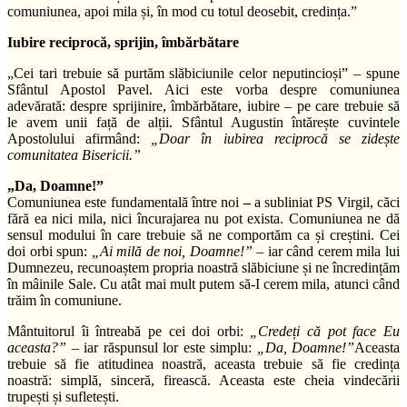
comuniunea, apoi mila și, în mod cu totul deosebit, credința.”
Iubire reciprocă, sprijin, îmbărbătare
„Cei tari trebuie să purtăm slăbiciunile celor neputincioși” – spune
Sfântul Apostol Pavel. Aici este vorba despre comuniunea
adevărată: despre sprijinire, îmbărbătare, iubire – pe care trebuie să
le avem unii față de alții. Sfântul Augustin întărește cuvintele
Apostolului afirmând:
„Doar în iubirea reciprocă se zidește
comunitatea Bisericii.”
„Da, Doamne!”
Comuniunea este fundamentală între noi
–
a subliniat PS Virgil, căci
fără ea nici mila, nici încurajarea nu pot exista. Comuniunea ne dă
sensul modului în care trebuie să ne comportăm ca și creștini. Cei
doi orbi spun:
„Ai milă de noi, Doamne!”
– iar când cerem mila lui
Dumnezeu, recunoaștem propria noastră slăbiciune și ne încredințăm
în mâinile Sale. Cu atât mai mult putem să-I cerem mila, atunci când
trăim în comuniune.
Mântuitorul îi întreabă pe cei doi orbi:
„Credeți că pot face Eu
aceasta?”
– iar răspunsul lor este simplu:
„Da, Doamne!”
Aceasta
trebuie să fie atitudinea noastră, aceasta trebuie să fie credința
noastră: simplă, sinceră, firească. Aceasta este cheia vindecării
trupești și sufletești.