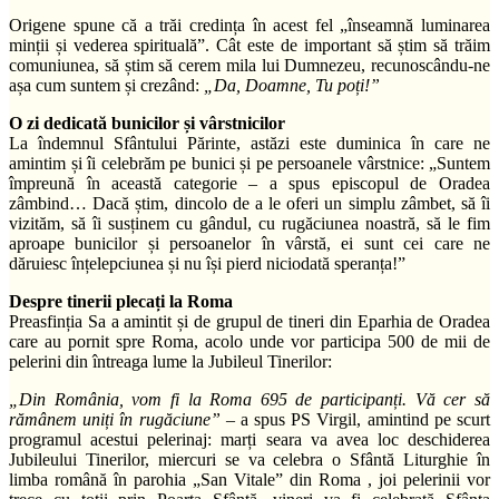
Origene spune că a trăi credința în acest fel „înseamnă luminarea
minții și vederea spirituală”. Cât este de important să știm să trăim
comuniunea, să știm să cerem mila lui Dumnezeu, recunoscându-ne
așa cum suntem și crezând:
„Da, Doamne, Tu poți!”
O zi dedicată bunicilor și vârstnicilor
La îndemnul Sfântului Părinte, astăzi este duminica în care ne
amintim și îi celebrăm pe bunici și pe persoanele vârstnice: „Suntem
împreună în această categorie – a spus episcopul de Oradea
zâmbind… Dacă știm, dincolo de a le oferi un simplu zâmbet, să îi
vizităm, să îi susținem cu gândul, cu rugăciunea noastră, să le fim
aproape bunicilor și persoanelor în vârstă, ei sunt cei care ne
dăruiesc înțelepciunea și nu își pierd niciodată speranța!”
Despre tinerii plecați la Roma
Preasfinția Sa a amintit și de grupul de tineri din Eparhia de Oradea
care au pornit spre Roma, acolo unde vor participa 500 de mii de
pelerini din întreaga lume la Jubileul Tinerilor:
„Din România, vom fi la Roma 695 de participanți. Vă cer să
rămânem uniți în rugăciune” –
a spus PS Virgil, amintind pe scurt
programul acestui pelerinaj: marți seara va avea loc deschiderea
Jubileului Tinerilor, miercuri se va celebra o Sfântă Liturghie în
limba română în parohia „San Vitale” din Roma , joi pelerinii vor