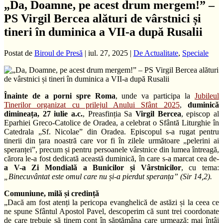
„Da, Doamne, pe acest drum mergem!” –
PS Virgil Bercea alături de vârstnici și
tineri în duminica a VII-a după Rusalii
Postat de
Biroul de Presă
|
iul. 27, 2025
|
De Actualitate
,
Speciale
Înainte de a porni spre Roma
, unde va participa la
Jubileul
Tinerilor organizat cu prilejul Anului Sfânt 2025
,
duminică
dimineața, 27 iulie a.c.
, Preasfinția Sa
Virgil Bercea
, episcop al
Eparhiei Greco-Catolice de Oradea, a celebrat o Sfântă Liturghie în
Catedrala „Sf. Nicolae” din Oradea. Episcopul s-a rugat pentru
tinerii din țara noastră care vor fi în zilele următoare „pelerini ai
speranței”, precum și pentru persoanele vârstnice din lumea întreagă,
cărora le-a fost dedicată această duminică, în care s-a marcat cea de-
a V-a Zi Mondială a Bunicilor și Vârstnicilor
, cu tema:
„Binecuvântat este omul care nu și-a pierdut speranța” (Sir 14,2).
Comuniune, milă și credință
„Dacă am fost atenți la pericopa evanghelică de astăzi și la ceea ce
ne spune Sfântul Apostol Pavel, descoperim că sunt trei coordonate
de care trebuie să ținem cont în săptămâna care urmează: mai întâi