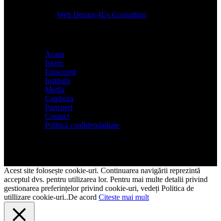
Designed by
Web Design 4Us Consulting
|
Acasa
Istoric
Episcopul
Institutii
Media
Cateheza
Parteneri
Contact
Politică confidențialitate
Acest site folosește cookie-uri. Continuarea navigării reprezintă
acceptul dvs. pentru utilizarea lor. Pentru mai multe detalii privind
gestionarea preferințelor privind cookie-uri, vedeți Politica de
utillizare cookie-uri..
De acord
Citeste mai mult