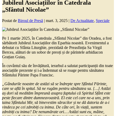
Jubileul Asociațiilor în Catedrala
„Sfântul Nicolae”
Postat de
Biroul de Presă
|
mart. 3, 2025
|
De Actualitate
,
Speciale
Pe 1 martie 2025, în Catedrala „Sfântul Nicolae” din Oradea, a fost
sărbătorit Jubileul Asociațiilor din Eparhia noastră. Evenimentul a
debutat cu Sfânta Liturghie, prezidată de Preasfinția Sa Virgil
Bercea, alături de un sobor de preoți și de părintele arhidiacon
Grațian Guiaș.
În cuvântul său de învățătură, ierarhul a salutat participanții din toate
asociațiile prezente și i-a îndemnat să se roage pentru sănătatea
Sfântului Părinte Papa Francisc.
„Gândurile noastre de astăzi să se îndrepte spre Sfântul Părinte,
care se află în spital. Să ne rugăm pentru sănătatea sa. […] Astăzi
aș dori să medităm împreună asupra faptului că Spiritul Sfânt este
peste fiecare dintre dumneavoastră. El este cel care ne-a uns, prin
taina Sfântului Mir, să binevestim săracilor și ne dă datoria de a-i
vindeca pe cei zdrobiți cu inima. De câte ori, în viață, suntem
zdrobiți cu inima? De nenumărate ori… Astăzi sunt eu, mâine,