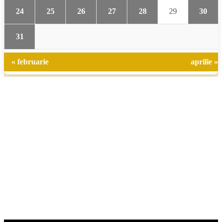
24
25
26
27
28
29
30
31
« februarie
aprilie »