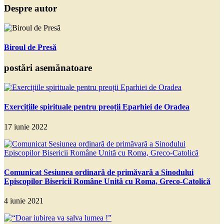
Despre autor
Biroul de Presă
postări asemănatoare
Exercițiile spirituale pentru preoții Eparhiei de Oradea
17 iunie 2022
Comunicat Sesiunea ordinară de primăvară a Sinodului
Episcopilor Bisericii Române Unită cu Roma, Greco-Catolică
4 iunie 2021