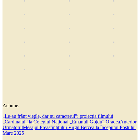
Acțiune:
„Le-au frânt viețile, dar nu caracterul”: proiecția filmului
„Cardinalul” la Colegiul Național „Emanuil Gojdu” Oradea
Anterior
Următorul
Mesajul Preasfințitului Virgil Bercea la începutul Postului
Mare 2025