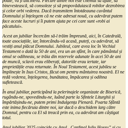
poate, va fi altcineva. Fiecare dintre noi este chemat să ajute, să
binevestească, să consoleze și să propovăduiască robilor dezrobirea
și celor orbi vederea. Dacă transmitem întotdeauna cuvântul
Domnului și înțelegem că ne este adresat nouă, cu adevărat putem
face aceste lucruri și îi putem ajuta pe cei care sunt «robi ai
păcatului».
Acest an jubiliar încercăm să-l trăim împreună, aici, în Catedrală,
toate asociațiile, iar, întorcându-vă acasă, puteți, cu adevărat, să
vestiți anul plăcut Domnului. Jubileul, care avea loc în Vechiul
Testament o dată la 50 de ani, era un an sfânt, în care pământul și
omul se odihneau, se trăia din rezervele adunate în acei 50 de ani
de muncă, sclavii erau eliberați, datoriile erau iertate, iar
proprietățile erau returnate. În Noul Testament, acest jubileu se
împlinește în Isus Cristos, făcut om pentru mântuirea noastră. El ne
redă vederea, înțelegerea, bunătatea, împăcarea și odihna
sufletească.
În anul jubiliar, participând la pelerinajele organizate de Biserică,
rugându-ne, spovedindu-ne, luând parte la Sfintele Liturghii și
împărtășindu-ne, putem primi Indulgența Plenară. Poarta Sfântă
este inima fiecăruia dintre noi, iar dacă o deschidem larg către
Domnul, pentru ca El să treacă prin ea, cu adevărat am câștigat
totul.
Anul jubiliar 2025 coincide cu Anul „Cardinal Iuliu Hossu” și cu