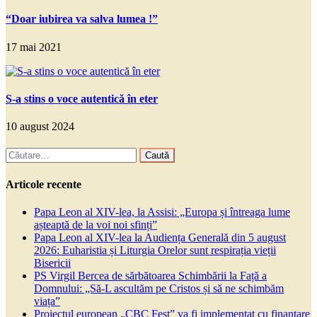
“Doar iubirea va salva lumea !”
17 mai 2021
S-a stins o voce autentică în eter
10 august 2024
Caută
după:
Articole recente
Papa Leon al XIV-lea, la Assisi: „Europa și întreaga lume
așteaptă de la voi noi sfinți”
Papa Leon al XIV-lea la Audiența Generală din 5 august
2026: Euharistia și Liturgia Orelor sunt respirația vieții
Bisericii
PS Virgil Bercea de sărbătoarea Schimbării la Față a
Domnului: „Să-L ascultăm pe Cristos și să ne schimbăm
viața”
Proiectul european „CBC Fest” va fi implementat cu finanțare