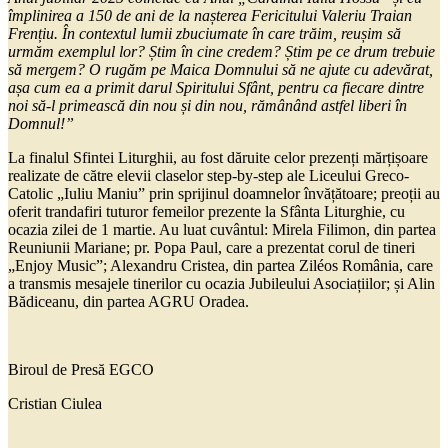
împlinirea a 150 de ani de la nașterea Fericitului Valeriu Traian
Frențiu. În contextul lumii zbuciumate în care trăim, reușim să
urmăm exemplul lor? Știm în cine credem? Știm pe ce drum trebuie
să mergem? O rugăm pe Maica Domnului să ne ajute cu adevărat,
așa cum ea a primit darul Spiritului Sfânt, pentru ca fiecare dintre
noi să-l primească din nou și din nou, rămânând astfel liberi în
Domnul!”
La finalul Sfintei Liturghii, au fost dăruite celor prezenți mărțișoare
realizate de către elevii claselor step-by-step ale Liceului Greco-
Catolic „Iuliu Maniu” prin sprijinul doamnelor învățătoare; preoții au
oferit trandafiri tuturor femeilor prezente la Sfânta Liturghie, cu
ocazia zilei de 1 martie. Au luat cuvântul: Mirela Filimon, din partea
Reuniunii Mariane; pr. Popa Paul, care a prezentat corul de tineri
„Enjoy Music”; Alexandru Cristea, din partea Ziléos România, care
a transmis mesajele tinerilor cu ocazia Jubileului Asociațiilor; și Alin
Bădiceanu, din partea AGRU Oradea.
Biroul de Presă EGCO
Cristian Ciulea