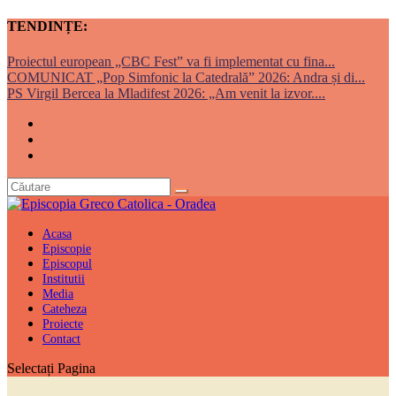
TENDINȚE:
Proiectul european „CBC Fest” va fi implementat cu fina...
COMUNICAT „Pop Simfonic la Catedrală” 2026: Andra și di...
PS Virgil Bercea la Mladifest 2026: „Am venit la izvor....
Acasa
Episcopie
Episcopul
Institutii
Media
Cateheza
Proiecte
Contact
Selectați Pagina