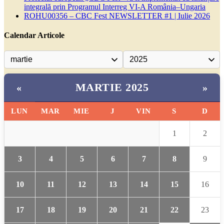
integrală prin Programul Interreg VI-A România–Ungaria
ROHU00356 – CBC Fest NEWSLETTER #1 | Iulie 2026
Calendar Articole
MARTIE 2025
«
»
LUN
MAR
MIE
J
VIN
S
D
1
2
3
4
5
6
7
8
9
10
11
12
13
14
15
16
17
18
19
20
21
22
23