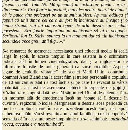
făceau școală. Tata (N. Mărgineanu) în închisoare preda cursuri,
din memorie. Era foarte important, mai ales pentru tinerii de atunci,
că le putea ține prelegeri pe un anumit subiect. Aș mai adăuga și
faptul că unii dintre cei care au fost în închisoare au învățat și o
limbă străină sau au cunoscut opere de artă despre care ceilalți
povesteau. Era foarte important în închisoare să ai o ocupație.
Scriitorul Ion D. Sârbu spunea la un moment dat că «în închisoare
secundele trece greu, anii fug…
».”
S-a remarcat de asemenea necesitatea unei educații media la scală
largă în școli, în aceste timpuri în care asistăm la o schimbare
radicală atât în lumea cinematografiei, dar și a mijloacelor de
informare folosite de noile generații ca surse credibile. Aspecte
legate de „culorile vibrante” ale scenei Marii Uniri, contribuția
doamnei Anei Blandiana la acest film și trăirea personală a copilului
de 10 ani căruia tatăl i-a fost închis și pe care l-a revăzut la vârsta
maturității, au fost de asemenea subiecte interpelate de gojdiști.
Văzându-l o singură dată pe tatăl său în cei 16 ani de detenție, într-
un moment atât de emoționant încât nu ‘poate să îl descrie în
cuvinte’, regizorul Nicolae Mărgineanu a descris acea perioadă ca
fiind o „ruptură mare în care răzvrăteau acești ani”, dar apoi,
eliberarea tatălui său și revenirea în sânul familiei a creat deopotrivă
senzația că în acest arc peste timp nimic nu s-a schimbat: „
auzindu-i
vocea, aceasta era neschimbată
”.