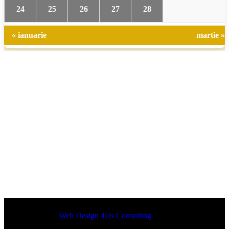
24
25
26
27
28
« ianuarie
martie »
Designed by
Web Design 4Us Consulting
|