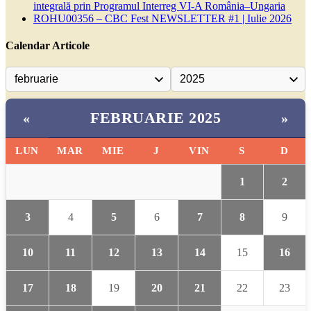
integrală prin Programul Interreg VI-A România–Ungaria
ROHU00356 – CBC Fest NEWSLETTER #1 | Iulie 2026
Calendar Articole
FEBRUARIE 2025
«
»
LUN
MAR
MIE
J
VIN
S
D
1
2
3
4
5
6
7
8
9
10
11
12
13
14
15
16
17
18
19
20
21
22
23