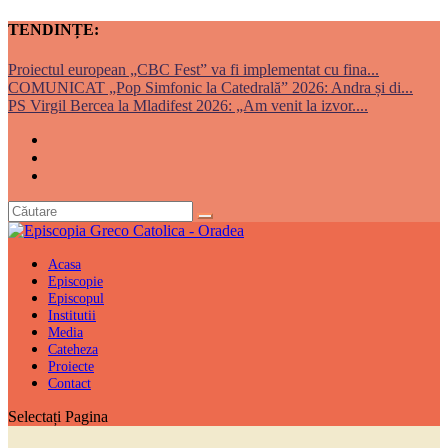
TENDINȚE:
Proiectul european „CBC Fest” va fi implementat cu fina...
COMUNICAT „Pop Simfonic la Catedrală” 2026: Andra și di...
PS Virgil Bercea la Mladifest 2026: „Am venit la izvor....
Acasa
Episcopie
Episcopul
Institutii
Media
Cateheza
Proiecte
Contact
Selectați Pagina