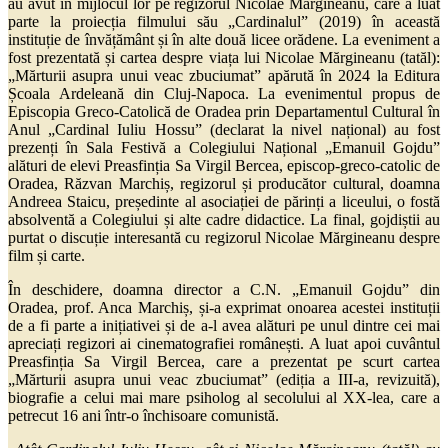
au avut în mijlocul lor pe regizorul Nicolae Mărgineanu, care a luat
parte la proiecția filmului său „Cardinalul” (2019) în această
instituție de învățământ și în alte două licee orădene. La eveniment a
fost prezentată și cartea despre viața lui Nicolae Mărgineanu (tatăl):
„Mărturii asupra unui veac zbuciumat” apărută în 2024 la Editura
Școala Ardeleană din Cluj-Napoca. La evenimentul propus de
Episcopia Greco-Catolică de Oradea prin Departamentul Cultural în
Anul „Cardinal Iuliu Hossu” (declarat la nivel național) au fost
prezenți în Sala Festivă a Colegiului Național „Emanuil Gojdu”
alături de elevi Preasfinția Sa Virgil Bercea, episcop-greco-catolic de
Oradea, Răzvan Marchiș, regizorul și producător cultural, doamna
Andreea Staicu, președinte al asociației de părinți a liceului, o fostă
absolventă a Colegiului și alte cadre didactice. La final, gojdiștii au
purtat o discuție interesantă cu regizorul Nicolae Mărgineanu despre
film și carte.
În deschidere, doamna director a C.N. „Emanuil Gojdu” din
Oradea, prof. Anca Marchiș, și-a exprimat onoarea acestei instituții
de a fi parte a inițiativei și de a-l avea alături pe unul dintre cei mai
apreciați regizori ai cinematografiei românești. A luat apoi cuvântul
Preasfinția Sa Virgil Bercea, care a prezentat pe scurt cartea
„Mărturii asupra unui veac zbuciumat” (ediția a III-a, revizuită),
biografie a celui mai mare psiholog al secolului al XX-lea, care a
petrecut 16 ani într-o închisoare comunistă.