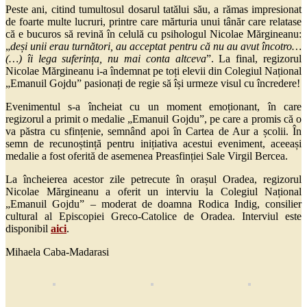
Peste ani, citind tumultosul dosarul tatălui său, a rămas impresionat
de foarte multe lucruri, printre care mărturia unui tânăr care relatase
că e bucuros să revină în celulă cu psihologul Nicolae Mărgineanu:
„
deși unii erau turnători, au acceptat pentru că nu au avut încotro…
(…) îi lega suferința, nu mai conta altceva
”. La final, regizorul
Nicolae Mărgineanu i-a îndemnat pe toți elevii din Colegiul Național
„Emanuil Gojdu” pasionați de regie să își urmeze visul cu încredere!
Evenimentul s-a încheiat cu un moment emoționant, în care
regizorul a primit o medalie „Emanuil Gojdu”, pe care a promis că o
va păstra cu sfințenie, semnând apoi în Cartea de Aur a școlii. În
semn de recunoștință pentru inițiativa acestui eveniment, aceeași
medalie a fost oferită de asemenea Preasfinției Sale Virgil Bercea.
La încheierea acestor zile petrecute în orașul Oradea, regizorul
Nicolae Mărgineanu a oferit un interviu la Colegiul Național
„Emanuil Gojdu” – moderat de doamna Rodica Indig, consilier
cultural al Episcopiei Greco-Catolice de Oradea. Interviul este
disponibil
aici
.
Mihaela Caba-Madarasi