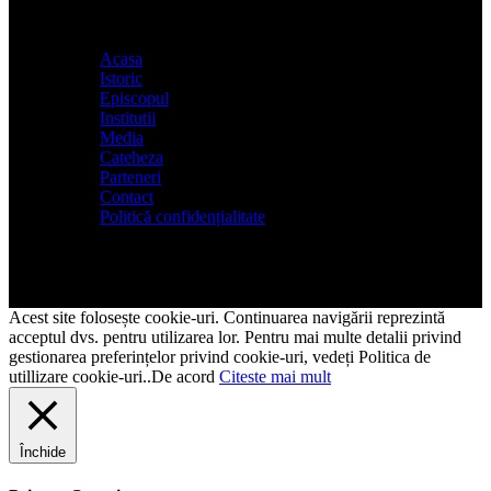
Acasa
Istoric
Episcopul
Institutii
Media
Cateheza
Parteneri
Contact
Politică confidențialitate
Acest site folosește cookie-uri. Continuarea navigării reprezintă
acceptul dvs. pentru utilizarea lor. Pentru mai multe detalii privind
gestionarea preferințelor privind cookie-uri, vedeți Politica de
utillizare cookie-uri..
De acord
Citeste mai mult
Închide