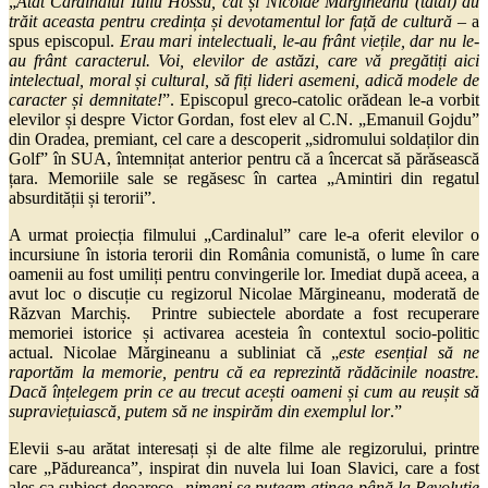
„
Atât Cardinalul Iuliu Hossu, cât și Nicolae Mărgineanu (tatăl) au
trăit aceasta pentru credința și devotamentul lor față de cultură
– a
spus episcopul.
E
rau mari intelectuali, le-au frânt viețile, dar nu le-
au frânt caracterul.
Voi, elevilor de astăzi, care vă pregătiți aici
intelectual, moral și cultural, să fiți lideri asemeni, adică modele de
caracter și demnitate!
”. Episcopul greco-catolic orădean le-a vorbit
elevilor și despre Victor Gordan, fost elev al C.N. „Emanuil Gojdu”
din Oradea, premiant, cel care a descoperit „sidromului soldaților din
Golf” în SUA, întemnițat anterior pentru că a încercat să părăsească
țara. Memoriile sale se regăsesc în cartea „Amintiri din regatul
absurdității și terorii”.
A urmat proiecția filmului „Cardinalul” care le-a oferit elevilor o
incursiune în istoria terorii din România comunistă, o lume în care
oamenii au fost umiliți pentru convingerile lor. Imediat după aceea, a
avut loc o discuție cu regizorul Nicolae Mărgineanu, moderată de
Răzvan Marchiș. Printre subiectele abordate a fost recuperare
memoriei istorice și activarea acesteia în contextul socio-politic
actual. Nicolae Mărgineanu a subliniat că „
este esențial să ne
raportăm la memorie, pentru că ea reprezintă rădăcinile noastre.
Dacă înțelegem prin ce au trecut acești oameni și cum au reușit să
supraviețuiască, putem să ne inspirăm din exemplul lor
.”
Elevii s-au arătat interesați și de alte filme ale regizorului, printre
care „Pădureanca”, inspirat din nuvela lui Ioan Slavici, care a fost
ales ca subiect deoarece „
nimeni se
puteam atinge până la Revoluție