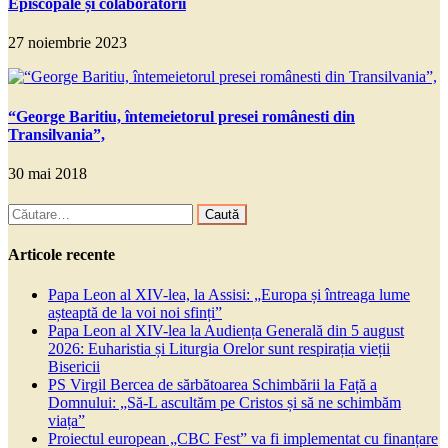
Episcopale și colaboratorii
27 noiembrie 2023
“George Baritiu, întemeietorul presei românesti din
Transilvania”,
30 mai 2018
Caută
după:
Articole recente
Papa Leon al XIV-lea, la Assisi: „Europa și întreaga lume
așteaptă de la voi noi sfinți”
Papa Leon al XIV-lea la Audiența Generală din 5 august
2026: Euharistia și Liturgia Orelor sunt respirația vieții
Bisericii
PS Virgil Bercea de sărbătoarea Schimbării la Față a
Domnului: „Să-L ascultăm pe Cristos și să ne schimbăm
viața”
Proiectul european „CBC Fest” va fi implementat cu finanțare