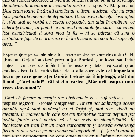
de adevărata memorie a neamului nostru
– a spus N. Mărgineanu.
Deși eram foarte încărcați emoțional, citisem, auzisem, dar nu erau
încă publicate memoriile deținuților. Dacă aveai dorință, însă aflai.
(…)Am stat de vorbă cu colegi de școală, am aflat în amănunt ce
suferințe trăiau, iar faptul că am avut noi umilințe acasă – că eu am
fost exmatriculat și sora mea la fel – ni se păreau că sunt o
sărbătoare față de ce trăiseră ei în închisoare: acolo a fost suferința
grea..
.”
Experiențele personale ale altor persoane despre care elevii din C.N.
„Emanuil Gojdu” auziseră precum (pr. Bordașiu, pr. Iovan sau Petre
Țuțea – cu care s-a întâlnit în închisoare și tatăl regizorului) au
condus discuția la curiozitatea de a afla
care este cel important
lucru pe care generația tânără trebuie să îl înțeleagă, atât din
filmul „Cardinalul”, cât și din cartea „Mărturii asupra unui
veasc zbuciumat”?
„
Cred că fiecare generație are obstacolele ei și suferințele
ei – a
răspuns regizorul Nicolae Mărgineanu.
Tinerii pot să învingă aceste
greutăți dacă sunt împăcați cu ei înșiși și, mai ales, dacă au
credință. În momentul în care pot citi memoriile foștilor deținuți pot
învăța foarte mult pentru că ei au scris în situații-limită. În
închisoare au trăit într-un mod extraordinar și această experiență
fiecare o descrie ca pe un eveniment important… (…)acolo erau în
fața unor personalități pe care altfel nu le-ar fi întâlnit, ba chiar,