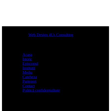
Designed by
Web Design 4Us Consulting
|
Acasa
Istoric
Episcopul
Institutii
Media
Cateheza
Parteneri
Contact
Politică confidențialitate