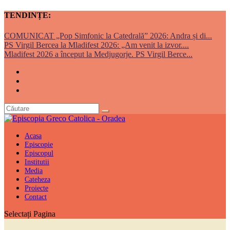
TENDINȚE:
COMUNICAT „Pop Simfonic la Catedrală” 2026: Andra și di...
PS Virgil Bercea la Mladifest 2026: „Am venit la izvor....
Mladifest 2026 a început la Medjugorje. PS Virgil Berce...
Acasa
Episcopie
Episcopul
Institutii
Media
Cateheza
Proiecte
Contact
Selectați Pagina