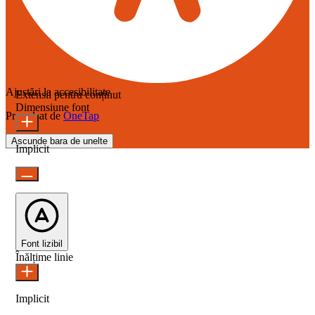
Ajustări la accesibilitate
Extensii pentru conținut
Dimensiune font
Propulsat de
OneTap
Ascunde bara de unelte
Implicit
Font lizibil
Înălțime linie
Implicit