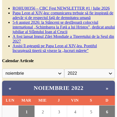
ROHU00356 – CBC Fest NEWSLETTER #1 | Iulie 2026
Papa Leon al XIV-lea: comunicarea trebuie să fie inspirată de
adevăr și de respectul față de demnitatea umană
5-6 august 2026: la Stânceni se desfășoară colocviul
internațional „Schimbarea la Față a lui Hristos”, dedicat anului
jubiliar al Sfântului Ioan al Crucii
A fost lansat Imnul Zilei Mondiale a Tineretului de la Seul din
2027
Assisi îl așteaptă pe Papa Leon al XIV-lea. Pontiful
încurajează tinerii să viseze la „lucruri mărețe”
Calendar Articole
NOIEMBRIE 2022
«
»
LUN
MAR
MIE
J
VIN
S
D
1
2
3
4
5
6