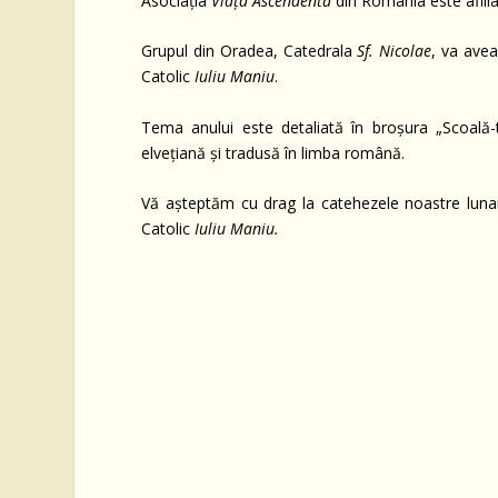
Asociația
Viața Ascendentă
din România este afilia
Grupul din Oradea, Catedrala
Sf. Nicolae
, va avea
Catolic
Iuliu Maniu
.
Tema anului este detaliată în broșura „Scoală-t
elvețiană și tradusă în limba română.
Vă așteptăm cu drag la catehezele noastre lunare,
Catolic
Iuliu Maniu.