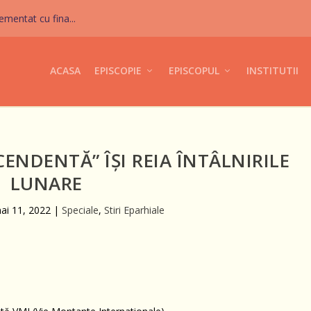
mentat cu fina...
ACASA
EPISCOPIE
EPISCOPUL
INSTITUTII
CENDENTĂ” ÎȘI REIA ÎNTÂLNIRILE
LUNARE
ai 11, 2022
|
Speciale
,
Stiri Eparhiale