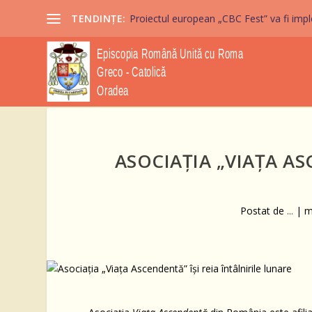
TENDINȚE:
Proiectul european „CBC Fest” va fi imple
ASOCIAȚIA „VIAȚA AS
Postat de
...
|
m