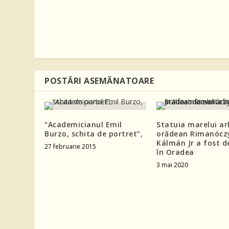
POSTĂRI ASEMĂNATOARE
“Academicianul Emil
Statuia marelui ar
Burzo, schita de portret”,
orădean Rimanócz
Kálmán Jr a fost d
27 februarie 2015
în Oradea
3 mai 2020