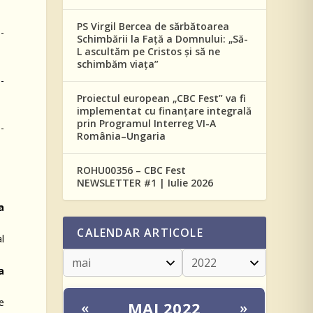
PS Virgil Bercea de sărbătoarea
o-
Schimbării la Față a Domnului: „Să-
L ascultăm pe Cristos și să ne
schimbăm viața”
-
Proiectul european „CBC Fest” va fi
implementat cu finanțare integrală
prin Programul Interreg VI-A
-
România–Ungaria
ROHU00356 – CBC Fest
NEWSLETTER #1 | Iulie 2026
a
CALENDAR ARTICOLE
al
a
e
MAI 2022
«
»