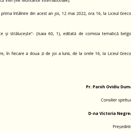
tă VMI (Vie Montante Internationale).
 prima întâlnire din acest an joi, 12 mai 2022, ora 16, la Liceul Grec
e și strălucește”- (Isaia 60, 1), editată de comisia tematică belgo
 în fiecare a doua zi de joi a lunii, de la orele 16, la Liceul Greco
Pr. Paroh Ovidiu Dum
Consilier spiritu
D-na Victoria Negre
Președint