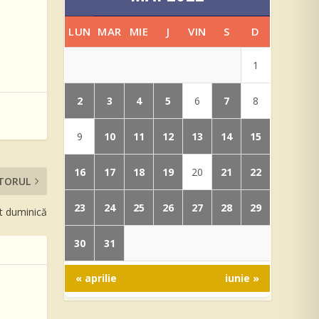
LUN
MAR
MIE
J
VIN
S
D
1
2
3
4
5
7
6
8
10
11
12
13
14
15
9
16
17
18
19
21
22
20
TORUL
23
24
25
26
27
28
29
nt duminică
30
31
« aprilie
iunie »