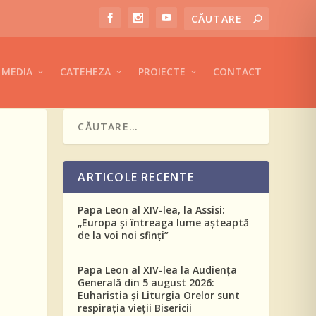
MEDIA
CATEHEZA
PROIECTE
CONTACT
ARTICOLE RECENTE
Papa Leon al XIV-lea, la Assisi:
„Europa și întreaga lume așteaptă
de la voi noi sfinți”
Papa Leon al XIV-lea la Audiența
Generală din 5 august 2026:
Euharistia și Liturgia Orelor sunt
respirația vieții Bisericii