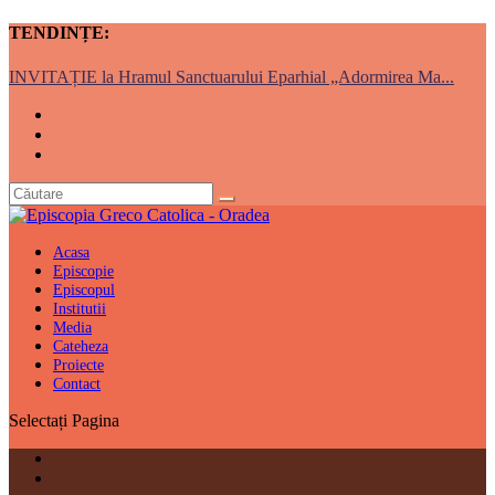
TENDINȚE:
INVITAȚIE la Hramul Sanctuarului Eparhial „Adormirea Ma...
Acasa
Episcopie
Episcopul
Institutii
Media
Cateheza
Proiecte
Contact
Selectați Pagina