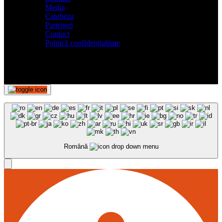
Media
Cateheza
Parteneri
Contact
Politică confidențialitate
Română