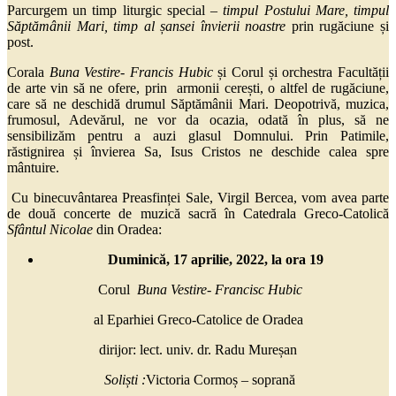
Parcurgem un timp liturgic special –
timpul Postului Mare, timpul
Săptămânii Mari, timp al șansei învierii noastre
prin rugăciune și
post.
Corala
Buna Vestire- Francis Hubic
și Corul și orchestra Facultății
de arte vin să ne ofere, prin armonii cerești, o altfel de rugăciune,
care să ne deschidă drumul Săptămânii Mari. Deopotrivă, muzica,
frumosul, Adevărul, ne vor da ocazia, odată în plus, să ne
sensibilizăm pentru a auzi glasul Domnului. Prin Patimile,
răstignirea și învierea Sa, Isus Cristos ne deschide calea spre
mântuire.
Cu binecuvântarea Preasfinței Sale, Virgil Bercea, vom avea parte
de două concerte de muzică sacră în Catedrala Greco-Catolică
Sfântul Nicolae
din Oradea:
Duminică, 17 aprilie, 2022, la ora 19
Corul
Buna Vestire- Francisc Hubic
al Eparhiei Greco-Catolice de Oradea
dirijor: lect. univ. dr. Radu Mureșan
Soliști :
Victoria Cormoș – soprană