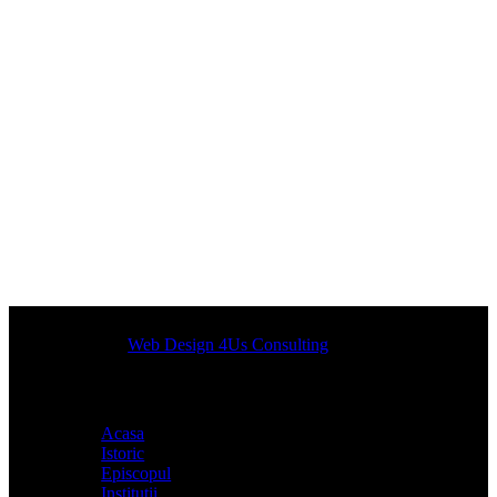
Designed by
Web Design 4Us Consulting
|
Acasa
Istoric
Episcopul
Institutii