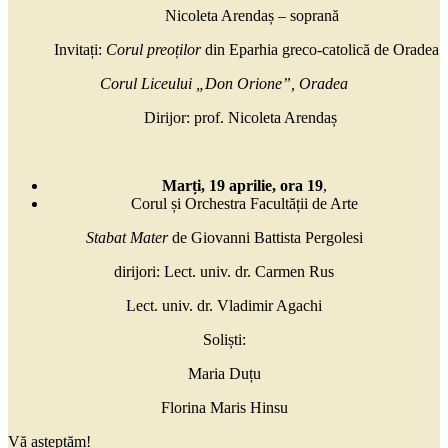
Nicoleta Arendaș – soprană
Invitați:
Corul preoților
din Eparhia greco-catolică de Oradea
Corul Liceului „Don Orione”, Oradea
Dirijor: prof. Nicoleta Arendaș
Marți, 19 aprilie, ora 19
,
Corul și Orchestra Facultății de Arte
Stabat Mater
de Giovanni Battista Pergolesi
dirijori: Lect. univ. dr. Carmen Rus
Lect. univ. dr. Vladimir Agachi
Soliști:
Maria Duțu
Florina Maris Hinsu
Vă așteptăm!