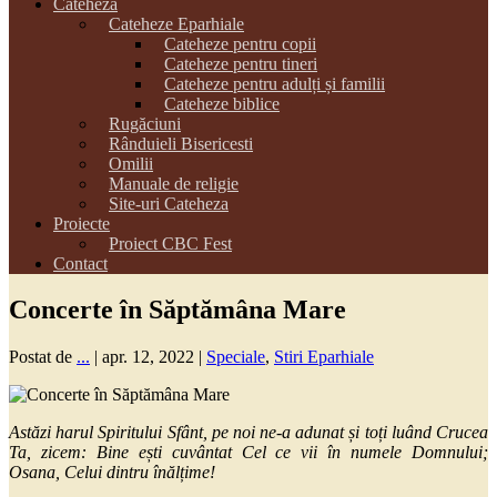
Cateheza
Cateheze Eparhiale
Cateheze pentru copii
Cateheze pentru tineri
Cateheze pentru adulți și familii
Cateheze biblice
Rugăciuni
Rânduieli Bisericesti
Omilii
Manuale de religie
Site-uri Cateheza
Proiecte
Proiect CBC Fest
Contact
Concerte în Săptămâna Mare
Postat de
...
|
apr. 12, 2022
|
Speciale
,
Stiri Eparhiale
Astăzi harul Spiritului Sfânt, pe noi ne-a adunat și toți luând Crucea
Ta, zicem: Bine ești cuvântat Cel ce vii în numele Domnului;
Osana, Celui dintru înălțime!