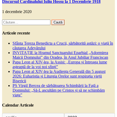
Discursul Cardinalului Iuliu Hossu la 1 Decembrie 1918
1 decembrie 2020
Caută
după:
Articole recente
Sfânta Tereza Benedicta a Crucii, sărbătorită astăzi: o viață în
căutarea Adevărului
INVITAȚIE la Hramul Sanctuarului Eparhial „Adormirea
Maicii Domnului” din Oradea, în Anul Jubiliar Franciscan
Papa Leon al XIV-lea, la Assisi: „Europa și întreaga lume
așteaptă de la voi noi sfinți”
Papa Leon al XIV-lea la Audiența Generală din 5 august
2026: Euharistia și Liturgia Orelor sunt respirația vieții
Bisericii
PS Virgil Bercea de sărbătoarea Schimbării la Față a
Domnului: „Să-L ascultăm pe Cristos și să ne schimbăm
viața”
Calendar Articole