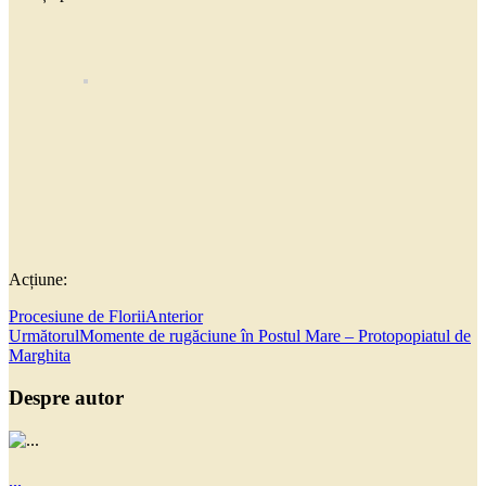
Acțiune:
Procesiune de Florii
Anterior
Următorul
Momente de rugăciune în Postul Mare – Protopopiatul de
Marghita
Despre autor
...