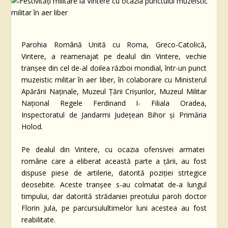
Parohia Română Unită cu Roma, Greco-Catolică,
Vintere, a reamenajat pe dealul din Vintere, vechie
tranșee din cel de-al doilea război mondial, într-un punct
muzeistic militar în aer liber, în colaborare cu Ministerul
Apărării Naținale, Muzeul Țării Crișurilor, Muzeul Militar
Național Regele Ferdinand I- Filiala Oradea,
Inspectoratul de Jandarmi Județean Bihor și Primăria
Holod.
Pe dealul din Vintere, cu ocazia ofensivei armatei
române care a eliberat această parte a țării, au fost
dispuse piese de artilerie, datorită poziției strtegice
deosebite. Aceste tranșee s-au colmatat de-a lungul
timpului, dar datorită strădaniei preotului paroh doctor
Florin Jula, pe parcursulultimelor luni acestea au fost
reabilitate.