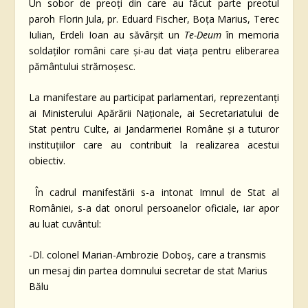
Un sobor de preoți din care au făcut parte preotul
paroh Florin Jula, pr. Eduard Fischer, Boța Marius, Terec
Iulian, Erdeli Ioan au săvârșit un
Te-Deum
în memoria
soldaților români care și-au dat viața pentru eliberarea
pământului strămoșesc.
La manifestare au participat parlamentari, reprezentanți
ai Ministerului Apărării Naționale, ai Secretariatului de
Stat pentru Culte, ai Jandarmeriei Române și a tuturor
instituțiilor care au contribuit la realizarea acestui
obiectiv.
În cadrul manifestării s-a intonat Imnul de Stat al
României, s-a dat onorul persoanelor oficiale, iar apor
au luat cuvântul:
-Dl. colonel Marian-Ambrozie Doboș, care a transmis
un mesaj din partea domnului secretar de stat Marius
Bălu