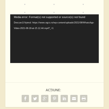
Player
Media error: Format(s) not supported or source(s) not found
video
Descarcă fișierul: https://www.egco.ro/wp-content/uploads/2021/08/WhatsApp-
Video-2021-08-18-at-15.12.44.mp4?_=1
ACȚIUNE: