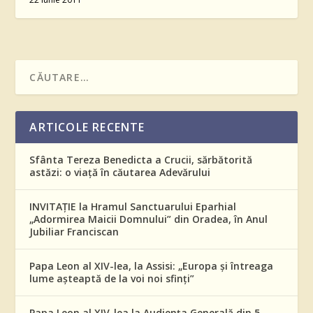
ARTICOLE RECENTE
Sfânta Tereza Benedicta a Crucii, sărbătorită
astăzi: o viață în căutarea Adevărului
INVITAȚIE la Hramul Sanctuarului Eparhial
„Adormirea Maicii Domnului” din Oradea, în Anul
Jubiliar Franciscan
Papa Leon al XIV-lea, la Assisi: „Europa și întreaga
lume așteaptă de la voi noi sfinți”
Papa Leon al XIV-lea la Audiența Generală din 5