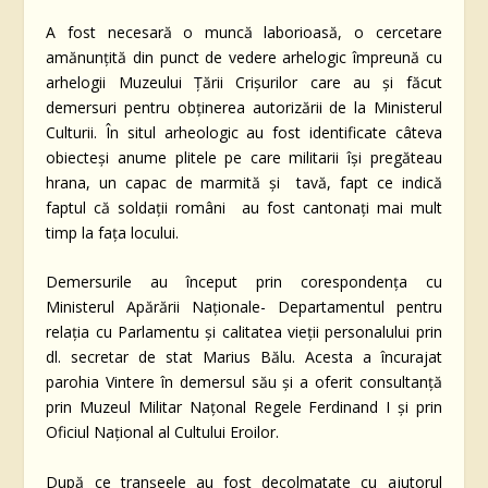
A fost necesară o muncă laborioasă, o cercetare
amănunțită din punct de vedere arhelogic împreună cu
arhelogii Muzeului Țării Crișurilor care au și făcut
demersuri pentru obținerea autorizării de la Ministerul
Culturii. În situl arheologic au fost identificate câteva
obiecteși anume plitele pe care militarii își pregăteau
hrana, un capac de marmită și tavă, fapt ce indică
faptul că soldații români au fost cantonați mai mult
timp la fața locului.
Demersurile au început prin corespondența cu
Ministerul Apărării Naționale- Departamentul pentru
relația cu Parlamentu și calitatea vieții personalului prin
dl. secretar de stat Marius Bălu. Acesta a încurajat
parohia Vintere în demersul său și a oferit consultanță
prin Muzeul Militar Națonal Regele Ferdinand I și prin
Oficiul Național al Cultului Eroilor.
După ce tranșeele au fost decolmatate cu ajutorul