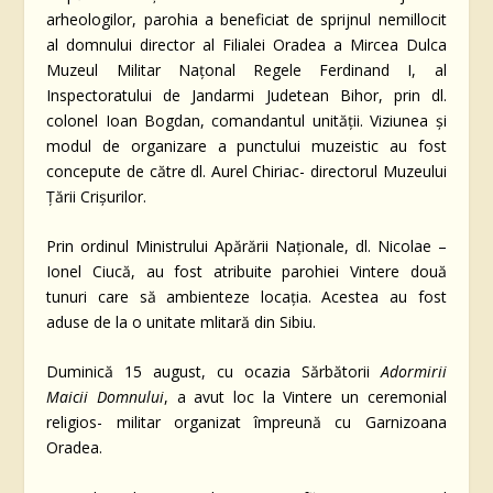
arheologilor, parohia a beneficiat de sprijnul nemillocit
al domnului director al Filialei Oradea a Mircea Dulca
Muzeul Militar Națonal Regele Ferdinand I, al
Inspectoratului de Jandarmi Judetean Bihor, prin dl.
colonel Ioan Bogdan, comandantul unității. Viziunea și
modul de organizare a punctului muzeistic au fost
concepute de către dl. Aurel Chiriac- directorul Muzeului
Țării Crișurilor.
Prin ordinul Ministrului Apărării Naționale, dl. Nicolae –
Ionel Ciucă, au fost atribuite parohiei Vintere două
tunuri care să ambienteze locația. Acestea au fost
aduse de la o unitate mlitară din Sibiu.
Duminică 15 august, cu ocazia Sărbătorii
Adormirii
Maicii Domnului
, a avut loc la Vintere un ceremonial
religios- militar organizat împreună cu Garnizoana
Oradea.