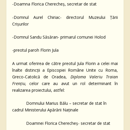
-Doamna Florica Cherecheș, secretar de stat
-Domnul Aurel Chiriac- directorul Muzeului Țării
Crișurilor
-Domnul Sandu Săsăran- primarul comunei Holod
-preotul paroh Florin Jula
A urmat oferirea de către preotul Jula Florin a celei mai
înalte distincții a Episcopiei Române Unite cu Roma,
Greco-Catolică de Oradea,
Diploma Valeriu Traian
Frențiu,
celor care au avut un rol determinant în
realizarea proiectului, astfel:
Domnului Marius Bălu – secretar de stat în
cadrul Ministerului Apărării Naținale
Doamnei Florica Cherecheș- secretar de stat