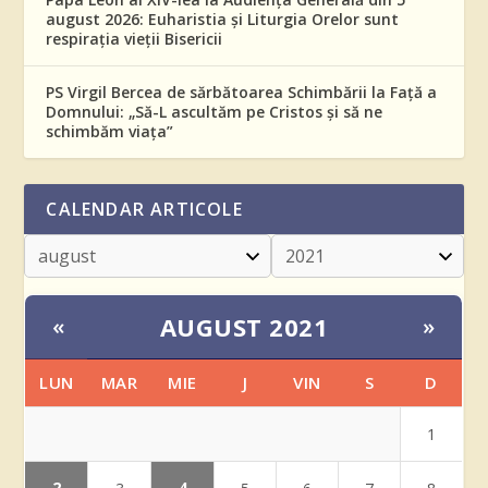
august 2026: Euharistia și Liturgia Orelor sunt
respirația vieții Bisericii
PS Virgil Bercea de sărbătoarea Schimbării la Față a
Domnului: „Să-L ascultăm pe Cristos și să ne
schimbăm viața”
CALENDAR ARTICOLE
AUGUST 2021
«
»
LUN
MAR
MIE
J
VIN
S
D
1
2
4