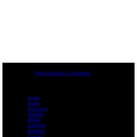
Designed by
Web Design 4Us Consulting
|
Acasa
Istoric
Episcopul
Institutii
Media
Cateheza
Parteneri
Contact