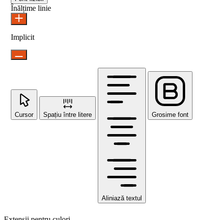
Înălțime linie
Implicit
Cursor
Spațiu între litere
Grosime font
Aliniază textul
Extensii pentru culori