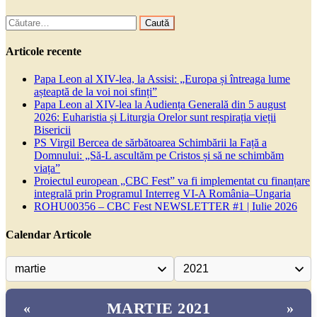
Caută
după:
Articole recente
Papa Leon al XIV-lea, la Assisi: „Europa și întreaga lume
așteaptă de la voi noi sfinți”
Papa Leon al XIV-lea la Audiența Generală din 5 august
2026: Euharistia și Liturgia Orelor sunt respirația vieții
Bisericii
PS Virgil Bercea de sărbătoarea Schimbării la Față a
Domnului: „Să-L ascultăm pe Cristos și să ne schimbăm
viața”
Proiectul european „CBC Fest” va fi implementat cu finanțare
integrală prin Programul Interreg VI-A România–Ungaria
ROHU00356 – CBC Fest NEWSLETTER #1 | Iulie 2026
Calendar Articole
MARTIE 2021
«
»