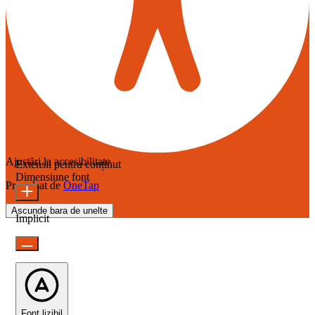
Ajustări la accesibilitate
Extensii pentru conținut
Dimensiune font
Propulsat de
OneTap
Ascunde bara de unelte
Implicit
Font lizibil