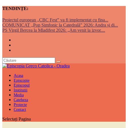
TENDINȚE:
Proiectul european „CBC Fest” va fi implementat cu fina...
COMUNICAT „Pop Simfonic la Catedrală” 2026: Andra și di...
PS Virgil Bercea la Mladifest 2026: „Am venit la izvor....
Acasa
Episcopie
Episcopul
Institutii
Media
Cateheza
Proiecte
Contact
Selectați Pagina