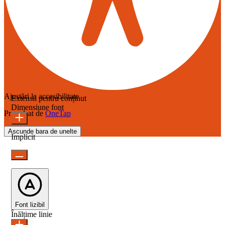
Ajustări la accesibilitate
Extensii pentru conținut
Dimensiune font
Propulsat de
OneTap
Ascunde bara de unelte
Implicit
Font lizibil
Înălțime linie