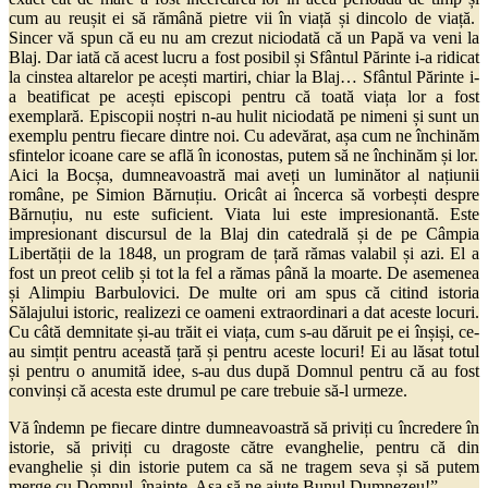
cum au reușit ei să rămână pietre vii în viață și dincolo de viață.
Sincer vă spun că eu nu am crezut niciodată că un Papă va veni la
Blaj. Dar iată că acest lucru a fost posibil și Sfântul Părinte i-a ridicat
la cinstea altarelor pe acești martiri, chiar la Blaj… Sfântul Părinte i-
a beatificat pe acești episcopi pentru că toată viața lor a fost
exemplară. Episcopii noștri n-au hulit niciodată pe nimeni și sunt un
exemplu pentru fiecare dintre noi. Cu adevărat, așa cum ne închinăm
sfintelor icoane care se află în iconostas, putem să ne închinăm și lor.
Aici la Bocșa, dumneavoastră mai aveți un luminător al națiunii
române, pe Simion Bărnuțiu. Oricât ai încerca să vorbești despre
Bărnuțiu, nu este suficient. Viata lui este impresionantă. Este
impresionant discursul de la Blaj din catedrală și de pe Câmpia
Libertății de la 1848, un program de țară rămas valabil și azi. El a
fost un preot celib și tot la fel a rămas până la moarte. De asemenea
și Alimpiu Barbulovici. De multe ori am spus că citind istoria
Sălajului istoric, realizezi ce oameni extraordinari a dat aceste locuri.
Cu câtă demnitate și-au trăit ei viața, cum s-au dăruit pe ei înșiși, ce-
au simțit pentru această țară și pentru aceste locuri! Ei au lăsat totul
și pentru o anumită idee, s-au dus după Domnul pentru că au fost
convinși că acesta este drumul pe care trebuie să-l urmeze.
Vă îndemn pe fiecare dintre dumneavoastră să priviți cu încredere în
istorie, să priviți cu dragoste către evanghelie, pentru că din
evanghelie și din istorie putem ca să ne tragem seva și să putem
merge cu Domnul, înainte. Așa să ne ajute Bunul Dumnezeu!”.