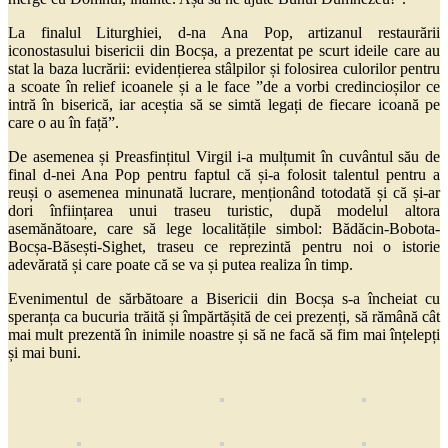
La finalul Liturghiei, d-na Ana Pop, artizanul restaurării
iconostasului bisericii din Bocșa, a prezentat pe scurt ideile care au
stat la baza lucrării: evidențierea stâlpilor și folosirea culorilor pentru
a scoate în relief icoanele și a le face ”de a vorbi credincioșilor ce
intră în biserică, iar aceștia să se simtă legați de fiecare icoană pe
care o au în față”.
De asemenea și Preasfințitul Virgil i-a mulțumit în cuvântul său de
final d-nei Ana Pop pentru faptul că și-a folosit talentul pentru a
reuși o asemenea minunată lucrare, menționând totodată și că și-ar
dori înființarea unui traseu turistic, după modelul altora
asemănătoare, care să lege localitățile simbol: Bădăcin-Bobota-
Bocșa-Băsești-Sighet, traseu ce reprezintă pentru noi o istorie
adevărată și care poate că se va și putea realiza în timp.
Evenimentul de sărbătoare a Bisericii din Bocșa s-a încheiat cu
speranța ca bucuria trăită și împărtășită de cei prezenți, să rămână cât
mai mult prezentă în inimile noastre și să ne facă să fim mai înțelepți
și mai buni.