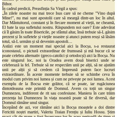
Bihor.
În cadrul predicii, Preasfinția Sa Virgil a spus:
„În zilele noastre nu mai trece Isus care să ne cheme ”Vino după
Mine!”, nu mai sunt apostolii care să meargă dintr-un loc în altul.
Dar Mântuitorul, constant și în fiecare moment al vieții, ne cheamă,
El bate la ușa sufletului nostru. Răspundem noi oare? Este adevărat
că îl găsim în toate Bisericile, pe sfântul altar, însă trebuie să-L găsim
prezent și în sufletele și viețile noastre și atunci putem reuși să lăsăm
totul, să-L urmăm și să devenim apostoli…
Astăzi este un moment mai special aici la Bocșa, s-a restaurat
iconostasul, o pictură extraordinar de frumoasă și mă bucur că se
poate celebra alternativ (greco-catolici și ortodocși) aici la Bocșa. Nu
este singurul loc, noi la Oradea avem două biserici unde se
celebrează la fel. Trebuie să ne respectăm unii pe alții, să ne ajutăm
unii pe alții și să credem că împreună putem face lucruri
extraordinare. În aceste momente trebuie să se schimbe ceva în
modul cum privim noi lumea și cum ne privește pe noi lumea. Acest
exemplu de la Bocsa este grăitor, că se poate, iar rugăciunea
dintotdeauna este primită de Domnul. Avem cu toții un singur
Dumnezeu, indiferent de rit sau confesiune. Maniera în care trăim
prezența lui Dumnezeu în viața noastră poate să fie diversă, dar
Domnul rămâne unul singur.
Începând de azi, vor rămâne aici la Bocșa moaștele a doi dintre
Fericitii noștri martiri, Valeriu Traian Frențiu și Iuliu Hossu. Știm
exact cât de mare a fost încercarea lor în acea perioadă de timp și