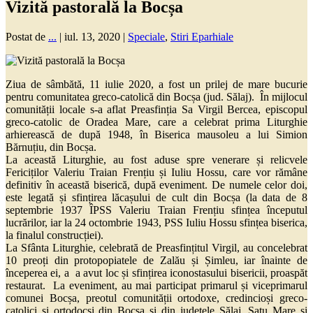
Vizită pastorală la Bocșa
Postat de
...
|
iul. 13, 2020
|
Speciale
,
Stiri Eparhiale
Ziua de sâmbătă, 11 iulie 2020, a fost un prilej de mare bucurie
pentru comunitatea greco-catolică din Bocșa (jud. Sălaj). În mijlocul
comunității locale s-a aflat Preasfinția Sa Virgil Bercea, episcopul
greco-catolic de Oradea Mare, care a celebrat prima Liturghie
arhierească de după 1948, în Biserica mausoleu a lui Simion
Bărnuțiu, din Bocșa.
La această Liturghie, au fost aduse spre venerare și relicvele
Fericiților Valeriu Traian Frențiu și Iuliu Hossu, care vor rămâne
definitiv în această biserică, după eveniment. De numele celor doi,
este legată și sfințirea lăcașului de cult din Bocșa (la data de 8
septembrie 1937 ÎPSS Valeriu Traian Frențiu sfințea începutul
lucrărilor, iar la 24 octombrie 1943, PSS Iuliu Hossu sfințea biserica,
la finalul construcției).
La Sfânta Liturghie, celebrată de Preasfințitul Virgil, au concelebrat
10 preoți din protopopiatele de Zalău și Șimleu, iar înainte de
începerea ei, a a avut loc și sfințirea iconostasului bisericii, proaspăt
restaurat. La eveniment, au mai participat primarul și viceprimarul
comunei Bocșa, preotul comunității ortodoxe, credincioși greco-
catolici și ortodocși din Bocșa și din județele Sălaj, Satu Mare și