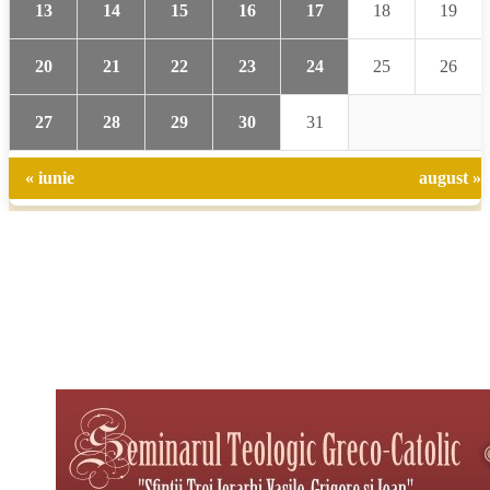
13
14
15
16
17
18
19
20
21
22
23
24
25
26
27
28
29
30
31
« iunie
august »