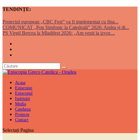
TENDINȚE:
Proiectul european „CBC Fest” va fi implementat cu fina...
COMUNICAT „Pop Simfonic la Catedrală” 2026: Andra și di...
PS Virgil Bercea la Mladifest 2026: „Am venit la izvor....
Acasa
Episcopie
Episcopul
Institutii
Media
Cateheza
Proiecte
Contact
Selectați Pagina