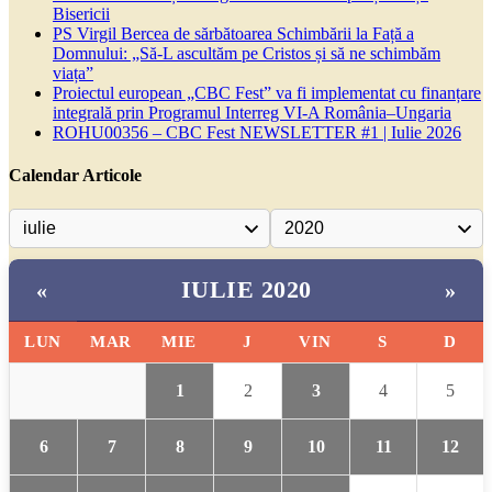
Bisericii
PS Virgil Bercea de sărbătoarea Schimbării la Față a
Domnului: „Să-L ascultăm pe Cristos și să ne schimbăm
viața”
Proiectul european „CBC Fest” va fi implementat cu finanțare
integrală prin Programul Interreg VI-A România–Ungaria
ROHU00356 – CBC Fest NEWSLETTER #1 | Iulie 2026
Calendar Articole
IULIE 2020
«
»
LUN
MAR
MIE
J
VIN
S
D
1
2
3
4
5
6
7
8
9
10
11
12