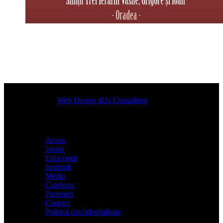
Designed by
Web Design 4Us Consulting
|
Acasa
Istoric
Episcopul
Institutii
Media
Cateheza
Parteneri
Contact
Politică confidențialitate