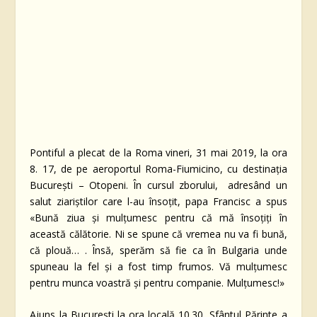
Pontiful a plecat de la Roma vineri, 31 mai 2019, la ora
8. 17, de pe aeroportul Roma-Fiumicino, cu destinaţia
Bucureşti – Otopeni. În cursul zborului, adresând un
salut ziariştilor care l-au însoţit, papa Francisc a spus
«Bună ziua şi mulţumesc pentru că mă însoţiţi în
această călătorie. Ni se spune că vremea nu va fi bună,
că plouă… . Însă, sperăm să fie ca în Bulgaria unde
spuneau la fel şi a fost timp frumos. Vă mulţumesc
pentru munca voastră şi pentru companie. Mulţumesc!»
Ajuns la Bucureşti la ora locală 10.30, Sfântul Părinte a