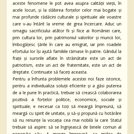
aceste fenomene le pot avea asupra calității vieții, în
acele locuri, și la slăbirea forţelor celor mai bogate şi
mai profunde rădăcini culturale și spirituale ale voastre
care v-au întărit la vreme de grea încercare. Aduc un
omagiu sacrificiului atâtor fii și fiice ai României care,
prin cultura lor, prin patrimoniul valorilor și muncii lor,
îmbogățesc țările în care au emigrat, iar prin roadele
efortului lor își ajută familiile rămase în patrie. Gândul la
fraţii şi surorile aflate în străinătate este un act de
patriotism, este un act de fraternitate, este un act de
dreptate. Continuate să faceţi aceasta.
Pentru a înfrunta problemele acestei noi faze istorice,
pentru a individualiza soluții eficiente și a găsi puterea
de a le pune în practică, trebuie să crească colaborarea
pozitivă a forțelor politice, economice, sociale și
spirituale; e necesar ca toți să meargă împreună, să
meargă cu spirit de unitate, și să-și propună cu hotărâre
să nu renunțe la vocația cea mai nobilă la care Statul
trebuie să aspire: să se îngrijească de binele comun al
poporului său. A merge împreună, ca mijloc de