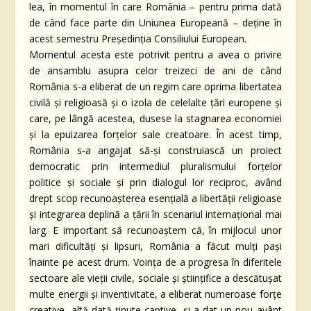
lea, în momentul în care România – pentru prima dată
de când face parte din Uniunea Europeană – deține în
acest semestru Președinția Consiliului European.
Momentul acesta este potrivit pentru a avea o privire
de ansamblu asupra celor treizeci de ani de când
România s-a eliberat de un regim care oprima libertatea
civilă și religioasă și o izola de celelalte țări europene și
care, pe lângă acestea, dusese la stagnarea economiei
și la epuizarea forțelor sale creatoare. În acest timp,
România s-a angajat să-și construiască un proiect
democratic prin intermediul pluralismului forțelor
politice și sociale și prin dialogul lor reciproc, având
drept scop recunoașterea esențială a libertății religioase
și integrarea deplină a țării în scenariul internațional mai
larg. E important să recunoaștem că, în mijlocul unor
mari dificultăți și lipsuri, România a făcut mulți pași
înainte pe acest drum. Voința de a progresa în diferitele
sectoare ale vieții civile, sociale și științifice a descătușat
multe energii și inventivitate, a eliberat numeroase forțe
creative, altă dată ținute captive, și a dat un nou avânt