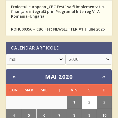
Proiectul european „CBC Fest” va fi implementat cu
finanțare integrală prin Programul Interreg VI-A
România–Ungaria
ROHU00356 – CBC Fest NEWSLETTER #1 | Iulie 2026
CALENDAR ARTICOLE
MAI 2020
«
»
LUN
MAR
MIE
J
VIN
S
D
1
3
2
4
5
6
7
8
9
10