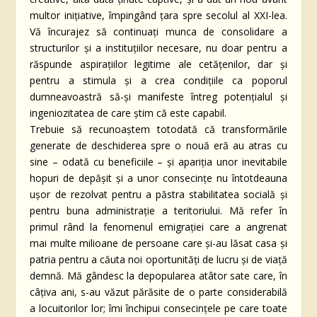
multor inițiative, împingând țara spre secolul al XXI-lea.
Vă încurajez să continuați munca de consolidare a
structurilor și a instituțiilor necesare, nu doar pentru a
răspunde aspirațiilor legitime ale cetățenilor, dar și
pentru a stimula și a crea condițiile ca poporul
dumneavoastră să-și manifeste întreg potențialul și
ingeniozitatea de care știm că este capabil.
Trebuie să recunoaștem totodată că transformările
generate de deschiderea spre o nouă eră au atras cu
sine – odată cu beneficiile – și apariția unor inevitabile
hopuri de depășit și a unor consecințe nu întotdeauna
ușor de rezolvat pentru a păstra stabilitatea socială și
pentru buna administrație a teritoriului. Mă refer în
primul rând la fenomenul emigrației care a angrenat
mai multe milioane de persoane care și-au lăsat casa și
patria pentru a căuta noi oportunități de lucru și de viață
demnă. Mă gândesc la depopularea atâtor sate care, în
câțiva ani, s-au văzut părăsite de o parte considerabilă
a locuitorilor lor; îmi închipui consecințele pe care toate