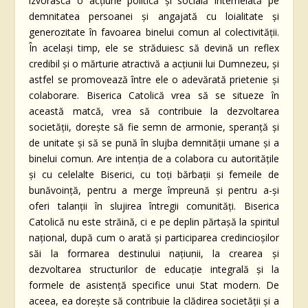
izvorască o acțiune politică și socială întemeiată pe
demnitatea persoanei și angajată cu loialitate și
generozitate în favoarea binelui comun al colectivității.
În același timp, ele se străduiesc să devină un reflex
credibil și o mărturie atractivă a acțiunii lui Dumnezeu, şi
astfel se promovează între ele o adevărată prietenie și
colaborare. Biserica Catolică vrea să se situeze în
această matcă, vrea să contribuie la dezvoltarea
societății, dorește să fie semn de armonie, speranță și
de unitate și să se pună în slujba demnității umane și a
binelui comun. Are intenția de a colabora cu autoritățile
și cu celelalte Biserici, cu toți bărbații și femeile de
bunăvoință, pentru a merge împreună și pentru a-și
oferi talanții în slujirea întregii comunități. Biserica
Catolică nu este străină, ci e pe deplin părtașă la spiritul
național, după cum o arată și participarea credincioșilor
săi la formarea destinului națiunii, la crearea și
dezvoltarea structurilor de educație integrală și la
formele de asistență specifice unui Stat modern. De
aceea, ea dorește să contribuie la clădirea societății și a