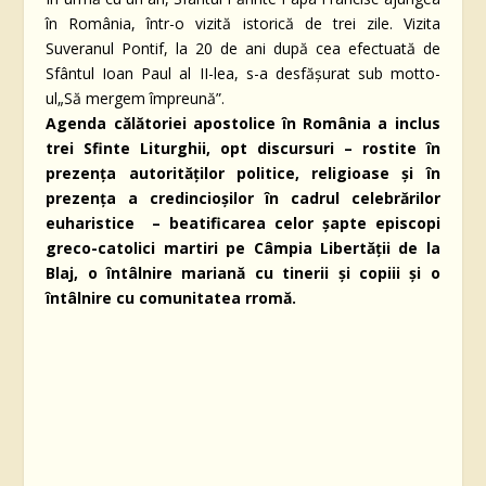
în România, într-o vizită istorică de trei zile. Vizita
Suveranul Pontif, la 20 de ani după cea efectuată de
Sfântul Ioan Paul al II-lea, s-a desfășurat sub motto-
ul„Să mergem împreună”.
Agenda călătoriei apostolice în România a inclus
trei Sfinte Liturghii, opt discursuri – rostite în
prezenţa autorităţilor politice, religioase şi în
prezenţa a credincioşilor în cadrul celebrărilor
euharistice – beatificarea celor şapte episcopi
greco-catolici martiri pe Câmpia Libertății de la
Blaj, o întâlnire mariană cu tinerii şi copiii şi o
întâlnire cu comunitatea rromă.