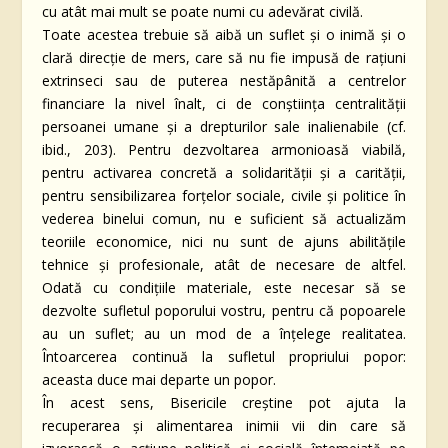
cu atât mai mult se poate numi cu adevărat civilă.
Toate acestea trebuie să aibă un suflet și o inimă și o
clară direcție de mers, care să nu fie impusă de rațiuni
extrinseci sau de puterea nestăpânită a centrelor
financiare la nivel înalt, ci de conștiința centralității
persoanei umane și a drepturilor sale inalienabile (cf.
ibid., 203). Pentru dezvoltarea armonioasă viabilă,
pentru activarea concretă a solidarității și a carității,
pentru sensibilizarea forțelor sociale, civile și politice în
vederea binelui comun, nu e suficient să actualizăm
teoriile economice, nici nu sunt de ajuns abilitățile
tehnice și profesionale, atât de necesare de altfel.
Odată cu condițiile materiale, este necesar să se
dezvolte sufletul poporului vostru, pentru că popoarele
au un suflet; au un mod de a înţelege realitatea.
Întoarcerea continuă la sufletul propriului popor:
aceasta duce mai departe un popor.
În acest sens, Bisericile creștine pot ajuta la
recuperarea și alimentarea inimii vii din care să