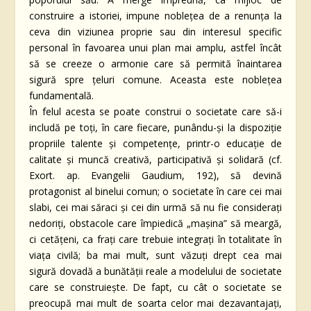
construire a istoriei, impune noblețea de a renunța la
ceva din viziunea proprie sau din interesul specific
personal în favoarea unui plan mai amplu, astfel încât
să se creeze o armonie care să permită înaintarea
sigură spre țeluri comune. Aceasta este nobleţea
fundamentală.
În felul acesta se poate construi o societate care să-i
includă pe toți, în care fiecare, punându-și la dispoziție
propriile talente și competențe, printr-o educație de
calitate și muncă creativă, participativă și solidară (cf.
Exort. ap. Evangelii Gaudium, 192), să devină
protagonist al binelui comun; o societate în care cei mai
slabi, cei mai săraci și cei din urmă să nu fie considerați
nedoriți, obstacole care împiedică „mașina” să meargă,
ci cetățeni, ca frați care trebuie integrați în totalitate în
viața civilă; ba mai mult, sunt văzuți drept cea mai
sigură dovadă a bunătății reale a modelului de societate
care se construiește. De fapt, cu cât o societate se
preocupă mai mult de soarta celor mai dezavantajați,