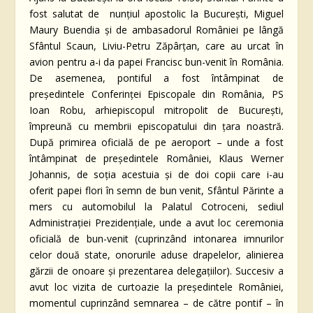
fost salutat de nunţiul apostolic la Bucureşti, Miguel
Maury Buendia şi de ambasadorul României pe lângă
Sfântul Scaun, Liviu-Petru Zăpârţan, care au urcat în
avion pentru a-i da papei Francisc bun-venit în România.
De asemenea, pontiful a fost întâmpinat de
preşedintele Conferinţei Episcopale din România, PS
Ioan Robu, arhiepiscopul mitropolit de Bucureşti,
împreună cu membrii episcopatului din ţara noastră.
După primirea oficială de pe aeroport – unde a fost
întâmpinat de preşedintele României, Klaus Werner
Johannis, de soţia acestuia şi de doi copii care i-au
oferit papei flori în semn de bun venit, Sfântul Părinte a
mers cu automobilul la Palatul Cotroceni, sediul
Administraţiei Prezidenţiale, unde a avut loc ceremonia
oficială de bun-venit (cuprinzând intonarea imnurilor
celor două state, onorurile aduse drapelelor, alinierea
gărzii de onoare şi prezentarea delegaţiilor). Succesiv a
avut loc vizita de curtoazie la preşedintele României,
momentul cuprinzând semnarea – de către pontif – în