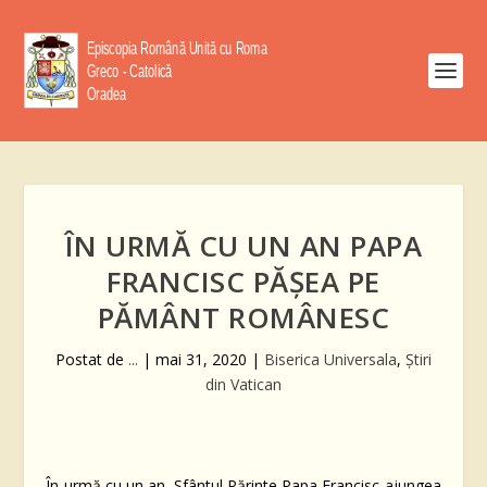
ÎN URMĂ CU UN AN PAPA
FRANCISC PĂȘEA PE
PĂMÂNT ROMÂNESC
Postat de
...
|
mai 31, 2020
|
Biserica Universala
,
Știri
din Vatican
În urmă cu un an, Sfântul Părinte Papa Francisc ajungea