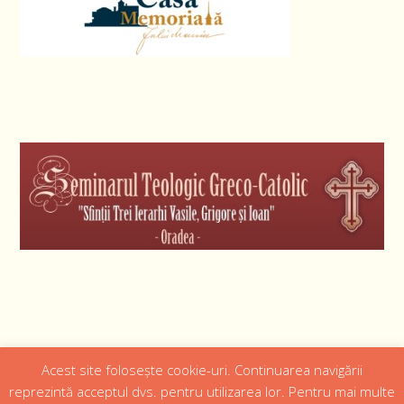
Acest site folosește cookie-uri. Continuarea navigării
Designed by
Web Design 4Us Consulting
|
reprezintă acceptul dvs. pentru utilizarea lor. Pentru mai multe