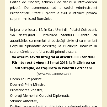
Cartea de Onoare; schimbul de daruri şi întrevederea
privată. De asemenea, tot la sediul Administraţiei
Prezidenţiale, Sfântul Părinte a avut o întâlnire privată
cu prim-ministrul României.
În jurul orei locale 12, în Sala Unirii din Palatul Cotroceni,
s-a desfăşurat întâlnirea Sfântului Părinte cu
autorităţile, cu membri ai societăţii civile şi cu membrii
Corpului diplomatic acreditaţi la Bucureşti, întâlnire în
cadrul căreia pontiful a rostit primul discurs.
Vă oferim textul integral al discursului Sfântului
Părinte rostit vineri, 31 mai 2019, la întâlnirea cu
autorităţile, desfăşurată la Palatul Cotroceni
(
www.vaticannews.va
)
Domnule Președinte,
Doamnă Prim-Ministru,
Preafericirea Voastră,
Onorați Membri ai Corpului Diplomatic,
Stimate Autorități,
Distinși reprezentanți ai diferitelor confesiuni religioase