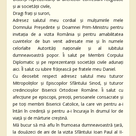
și ai societății civile,
Dragi frați și surori,
Adresez salutul meu cordial și mulțumirile mele
Domnului Președinte și Doamnei Prim-Ministru pentru
invitația de a vizita România și pentru amabilitatea
cuvintelor de bun venit adresate mie și în numele
celorlalte Autorități naționale și al iubitului
dumneavoastră popor. Îi salut pe Membrii Corpului
Diplomatic și pe reprezentanții societății civile adunați
aici. Îl salut cu iubire frăţească pe fratele meu Daniel.
Cu deosebit respect adresez salutul meu tuturor
Mitropoliților și Episcopilor Sfântului Sinod, și tuturor
credincioșilor Bisericii Ortodoxe Române. Îi salut cu
afecțiune pe episcopii, preoții, persoanele consacrate și
pe toți membrii Bisericii Catolice, la care vin pentru a-i
întări în credință și pentru a-i încuraja în drumul lor de
viață și de mărturie creștină.
Mă bucur să mă aflu în frumoasa dumneavoastră țară,
la douăzeci de ani de la vizita Sfântului Ioan Paul al II-