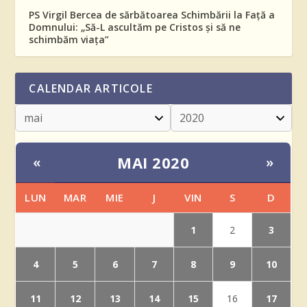
PS Virgil Bercea de sărbătoarea Schimbării la Față a
Domnului: „Să-L ascultăm pe Cristos și să ne
schimbăm viața”
CALENDAR ARTICOLE
MAI 2020
«
»
LUN
MAR
MIE
J
VIN
S
D
1
3
2
4
5
6
7
8
9
10
11
12
13
14
15
17
16