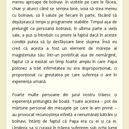
mereu aproape de bolnavi. În vizitele pe care le făcea,
chiar și atunci când se simțea bine, voia să stea mereu
cu bolnavii, să îl salute pe fiecare în parte, făcând să
depășească timpii și programele stabilite. Timpul așa de
prelungit ca persoană bolnavă, în ultima parte a vieții
sale, a pus și întrebări cu privire la faptul dacă în aceste
condiții putea să își desfășoare bine slujirea. Însă eu
cred că acesta a fost un element de măreție al
magisteriului său: într-un pontificat așa de nemărginit,
faptul că a existat un timp foarte amplu în care Papa
polonez a trăit infirmitatea nu era disproporționat, ci
proporționat cu greutatea pe care suferința o are în
experiența umană.
Foarte multe persoane din jurul nostru trăiesc o
experiență prelungită de boală. Toate acestea – pot da
mărturie personal din mesajele pe care le-am primit –
au provocat recunoștința infinită a nenumărați bătrâni și
bolnavi, întăriți de faptul că Papa era cu ei și ca ei.
Umilința sa și curajul în trăirea suferinței sub ochii lumii