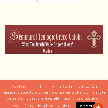
Acest site folosește cookie-uri. Continuarea navigării
Designed by
Web Design 4Us Consulting
|
reprezintă acceptul dvs. pentru utilizarea lor. Pentru mai multe
detalii privind gestionarea preferințelor privind cookie-uri,
Acasa
Istoric
Episcopul
Institutii
Media
Cateheza
vedeți Politica de utillizare cookie-uri..
De acord