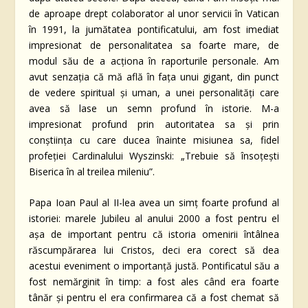
de aproape drept colaborator al unor servicii în Vatican
în 1991, la jumătatea pontificatului, am fost imediat
impresionat de personalitatea sa foarte mare, de
modul său de a acționa în raporturile personale. Am
avut senzația că mă află în fața unui gigant, din punct
de vedere spiritual și uman, a unei personalități care
avea să lase un semn profund în istorie. M-a
impresionat profund prin autoritatea sa și prin
conștiința cu care ducea înainte misiunea sa, fidel
profeției Cardinalului Wyszinski: „Trebuie să însoțești
Biserica în al treilea mileniu”.
Papa Ioan Paul al II-lea avea un simț foarte profund al
istoriei: marele Jubileu al anului 2000 a fost pentru el
așa de important pentru că istoria omenirii întâlnea
răscumpărarea lui Cristos, deci era corect să dea
acestui eveniment o importanță justă. Pontificatul său a
fost nemărginit în timp: a fost ales când era foarte
tânăr și pentru el era confirmarea că a fost chemat să