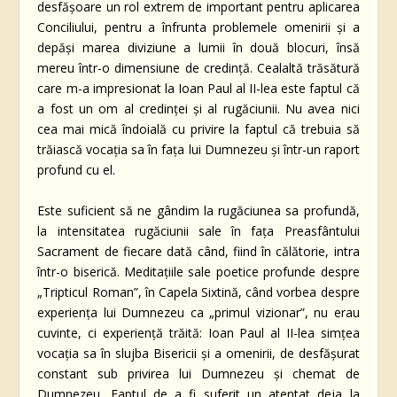
desfășoare un rol extrem de important pentru aplicarea
Conciliului, pentru a înfrunta problemele omenirii și a
depăși marea diviziune a lumii în două blocuri, însă
mereu într-o dimensiune de credință. Cealaltă trăsătură
care m-a impresionat la Ioan Paul al II-lea este faptul că
a fost un om al credinței și al rugăciunii. Nu avea nici
cea mai mică îndoială cu privire la faptul că trebuia să
trăiască vocația sa în fața lui Dumnezeu și într-un raport
profund cu el.
Este suficient să ne gândim la rugăciunea sa profundă,
la intensitatea rugăciunii sale în fața Preasfântului
Sacrament de fiecare dată când, fiind în călătorie, intra
într-o biserică. Meditațiile sale poetice profunde despre
„Tripticul Roman”, în Capela Sixtină, când vorbea despre
experiența lui Dumnezeu ca „primul vizionar”, nu erau
cuvinte, ci experiență trăită: Ioan Paul al II-lea simțea
vocația sa în slujba Bisericii și a omenirii, de desfășurat
constant sub privirea lui Dumnezeu și chemat de
Dumnezeu. Faptul de a fi suferit un atentat deja la