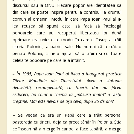
discursul său la ONU. Fiecare popor are identitatea sa
din care se poate inspira pentru a contribui la drumul
comun al omenirii. Modul în care Papa Ioan Paul al II-
lea reușea să spună asta, să facă să înțeleagă
popoarele care au recuperat libertatea lor după
oprimare era unic: este modul în care el însuși a trăit
istoria Poloniei, a patriei sale. Nu numai că a trăit-o
pentru Polonia, ci ne-a ajutat să o trăim și cu toate
celelalte popoare pe care le-a întâlnit.
– În 1985, Papa Ioan Paul al II-lea a inaugurat practica
Zilelor Mondiale ale Tineretului. Avea o sintonie
deosebită, recompensată, cu tinerii, dar nu făcea
reduceri, ba chiar îi chema la „măsura înaltă” a vieții
creștine. Mai este nevoie de așa ceva, după 35 de ani?
– Se vedea că era un Papă care a trăit personal
pastorația cu tinerii, deja ca preot tânăr în Polonia. Știa
ce înseamnă a merge în canoe, a face tabără, a merge