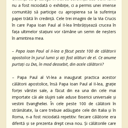
nu a fost niciodată o exhibiție, ci a permis unei imense
comunități să participe cu apropierea sa la suferința
papei trăită în credință. Cele trei imagini de la Via Crucis
în care Papa Ioan Paul al II-lea îmbrățișează crucea în
fața ultimelor stațiuni vor rămâne un semn de neșters
în amintirea mea.
– Papa Ioan Paul al II-lea a făcut peste 100 de călătorii
apostolice în jurul lumii și ați fost alături de el. Ce anume
purtați cu Dvs, în mod deosebit, din acele călătorii?
– Papa Paul al VI-lea a inaugurat practica acestor
călătorii apostolice, însă Papa Ioan Paul al II-lea, grație
forței vârstei sale, a făcut din ea una din cele mai
importate căi ale slujirii sale aduse Bisericii universale și
vestirii Evangheliei. În cele peste 100 de călătorii în
străinătate, la care trebuie adăugate cele din Italia și în
Roma, n-a fost niciodată repetitiv: fiecare călătorie era
diferită și se prezenta drept ceva nou. Și călătoriile care