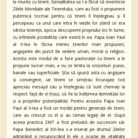
la munte cu tinerii. Genialitatea sa l-a făcut să inventeze
Zilele Mondiale ale Tineretului, care au fost o propunere
puternică tocmai pentru că tinerii îl înțelegeau și îl
percepeau ca unul care intra în viețile lor știind ce era
vârsta tinereții, epoca descoperirii propriului loc în lume,
cu infinitele posibilități care există în ea. Papa Ioan Paul
al II-lea le făcea mereu tinerilor mari propuneri,
angajante din punct de vedere uman, moral și religios.
Acesta este modul de a face pastorație cu tinerii: a le
propune lucruri mari, a nu se limita la orizonturi joase,
banale sau superficiale. Știa să spună asta cu angajare
și convingere, iar tinerii se simțeau încurajați: toți
apreciau mesajul său și înțelegeau că sunt chemați la
respect față de ei înșiși, să fie la înălțimea demnității lor
și a propriilor potențialități. Pentru aceasta Papa Ioan
Paul al II-lea a fost un model pentru generații de tineri,
care au crescut cu el și au rămas legați de el. După
aceea practica ZMT a fost preluată de succesorii săi:
Papa Benedict al XVI-lea s-a inserat pe drumul Zilelor
admirând și recunoscând în ele o ocazie de vitalitate