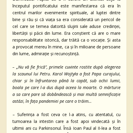
începutul pontificatului este manifestarea că era în
centrul marilor evenimente spirituale, al luptei dintre
bine și rău și că viața sa era considerată un pericol de
cel care se temea datorită slujirii sale aduse credinței,
libertății și păcii din lume. Era conștient că are o mare
responsabilitate istorică, dar trăită ca o vocație. Și asta
a provocat mereu în mine, ca și în milioane de persoane
din lume, admirație și recunoștință.
– „Nu vă fie frică”, primele cuvinte rostite după alegerea
la scaunul lui Petru. Karol Wojtyła a fost Papa curajului,
chiar și în înfruntarea până la capăt, sub ochii lumii,
boala pe care l-a dus după aceea la moarte. O mărturie
a sa care pare să dobândească și mai multă semnificație
astăzi, în fața pandemiei pe care o trăim…
– Suferința a fost ceva ce l-a atins, cu atentatul, cu
tumoarea la intestin care a fost apoi vindecată și în
ultimii ani cu Parkinsonul. Însă Ioan Paul al II-lea a fost