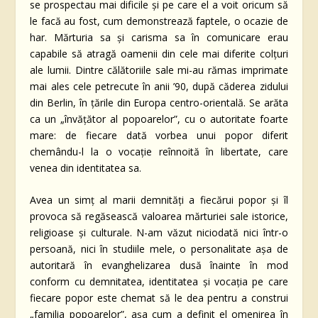
se prospectau mai dificile și pe care el a voit oricum să
le facă au fost, cum demonstrează faptele, o ocazie de
har. Mărturia sa și carisma sa în comunicare erau
capabile să atragă oamenii din cele mai diferite colțuri
ale lumii. Dintre călătoriile sale mi-au rămas imprimate
mai ales cele petrecute în anii ’90, după căderea zidului
din Berlin, în țările din Europa centro-orientală. Se arăta
ca un „învățător al popoarelor”, cu o autoritate foarte
mare: de fiecare dată vorbea unui popor diferit
chemându-l la o vocație reînnoită în libertate, care
venea din identitatea sa.
Avea un simț al marii demnități a fiecărui popor și îl
provoca să regăsească valoarea mărturiei sale istorice,
religioase și culturale. N-am văzut niciodată nici într-o
persoană, nici în studiile mele, o personalitate așa de
autoritară în evanghelizarea dusă înainte în mod
conform cu demnitatea, identitatea și vocația pe care
fiecare popor este chemat să le dea pentru a construi
„familia popoarelor”, așa cum a definit el omenirea în