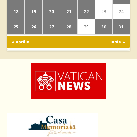
18
19
20
21
22
23
24
25
26
27
28
30
31
29
« aprilie
iunie »