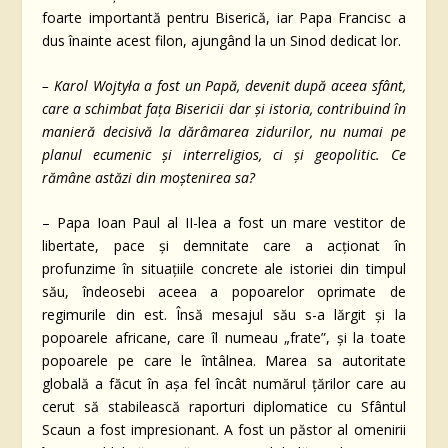
foarte importantă pentru Biserică, iar Papa Francisc a
dus înainte acest filon, ajungând la un Sinod dedicat lor.
– Karol Wojtyła a fost un Papă, devenit după aceea sfânt,
care a schimbat fața Bisericii dar și istoria, contribuind în
manieră decisivă la dărâmarea zidurilor, nu numai pe
planul ecumenic și interreligios, ci și geopolitic. Ce
rămâne astăzi din moștenirea sa?
– Papa Ioan Paul al II-lea a fost un mare vestitor de
libertate, pace și demnitate care a acționat în
profunzime în situațiile concrete ale istoriei din timpul
său, îndeosebi aceea a popoarelor oprimate de
regimurile din est. Însă mesajul său s-a lărgit și la
popoarele africane, care îl numeau „frate”, și la toate
popoarele pe care le întâlnea. Marea sa autoritate
globală a făcut în așa fel încât numărul țărilor care au
cerut să stabilească raporturi diplomatice cu Sfântul
Scaun a fost impresionant. A fost un păstor al omenirii