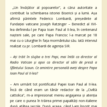
„Un învățător al popoarelor”, a cărui autoritate a
contribuit la schimbarea istoriei Bisericii și a lumii. Așa
afirmă părintele Federico Lombardi, președinte al
Fundației vaticane Joseph Ratzinger – Benedict al XVI-
lea definindu-l pe Papa Ioan Paul al II-lea, în centenarul
nașterii sale, pe care Papa Francisc l-a marcat pe 18
mai cu o Liturghie în fața mormântului său. Iată interviul
realizat cu pr. Lombardi de agenția SIR.
– Ați trăit în slujba a trei Papi, mai întâi ca director al
Radio Vatican și apoi ca director al sălii de presă a
Sfântului Scaun. Ce amintire personală aveți despre Papa
Ioan Paul al II-lea?
– Am urmărit tot pontificatul Papei Ioan Paul al II-lea.
Încă de când eram un tânăr redactor de la „Civiltà
cattolica”, m-a impresionat mereu angajarea și atenția
pe care o punea în trăirea primei papalități non-italiene
după atâtea secole. După aceea, când l-am însoțit mai