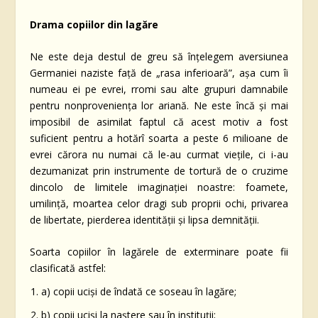
Drama copiilor din lagăre
Ne este deja destul de greu să înţelegem aversiunea
Germaniei naziste faţă de „rasa inferioară”, aşa cum îi
numeau ei pe evrei, rromi sau alte grupuri damnabile
pentru nonprovenienţa lor ariană. Ne este încă şi mai
imposibil de asimilat faptul că acest motiv a fost
suficient pentru a hotărî soarta a peste 6 milioane de
evrei cărora nu numai că le-au curmat vieţile, ci i-au
dezumanizat prin instrumente de tortură de o cruzime
dincolo de limitele imaginaţiei noastre: foamete,
umilinţă, moartea celor dragi sub proprii ochi, privarea
de libertate, pierderea identităţii şi lipsa demnităţii.
Soarta copiilor în lagărele de exterminare poate fii
clasificată astfel:
a) copii ucişi de îndată ce soseau în lagăre;
b) copii ucişi la naştere sau în instituţii;