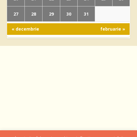
27
28
29
30
31
« decembrie
februarie »