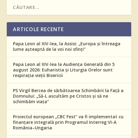
ARTICOLE RECENTE
Papa Leon al XIV-lea, la Assisi: „Europa și întreaga
lume așteaptă de la voi noi sfinți”
Papa Leon al XIV-lea la Audiența Generală din 5
august 2026: Euharistia și Liturgia Orelor sunt
respirația vieții Bisericii
PS Virgil Bercea de sărbătoarea Schimbării la Față a
Domnului: „Să-L ascultăm pe Cristos și să ne
schimbăm viața”
Proiectul european „CBC Fest” va fi implementat cu
finanțare integrală prin Programul Interreg VI-A
România–Ungaria