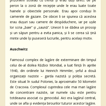
prizonierii soseau cu trenul și erau duși direct de pe
peron la o zonă de recepție unde le erau luate toate
hainele și obiectele personale. Erau apoi conduşi în
camerele de gazare. De obicei li se spunea că acestea
erau dușuri sau camere de despăduchere, iar pe ușile
lor scria „baie” și „saună”. Uneori li se dădea un prosop
și un săpun pentru a evita panica, și li se cerea să țină
minte unde își puseseră lucrurile, pentru același motiv.
Auschwitz
Faimosul complex de lagăre de exterminare din timpul
celui de-al doilea Război Mondial, a luat ființă în aprilie
1940, din ordinele lui Heinrich Himmler, șeful a două
organizații naziste – garda nazistă și poliția secretă.
Este situat în sudul Poloniei, la aproximativ 50 kilometri
de Cracovia. Complexul cuprindea cele mai mari lagăre
de concentrare naziste, iar numele său este pentru
totdeauna asociat cu genocidul. Aici era lagărul central,
unde se afla și evidența birourilor tuturor acestor lagăre.