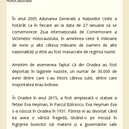
În anul 2005 Adunarea Generală a Națiunilor Unite a
hotărât ca în fiecare an la data de 27 ianuarie să se
comemoreze Ziua Internațională de Comemorare a
Victimelor Holocaustului, în amintirea celor 6 milioane
de evrei şi alte câteva milioane de oameni de alte
naţionalităţi şi etnii au fost masacrate de regimul nazist.
Amintim de asemenea faptul că din Oradea au fost
deportați în lagărele naziste, un număr de 30.000 de
evrei dintre care s-au întors câteva sute, dintre care
majoritatea erau bolnavi.
În Oradea în anul 2015, a fost amplasată o statuie a
fetiței Eva Heyman, în Parcul Bălcescu. Eva Heyman Eva
s-a născut în Oradea în 1931. Părinţii ei au divorţat când
ea avea o vârstă fragedă, lăsând-o pe micuţă în
îngrijirea bunicilor săi materni şi a guvernantei sale