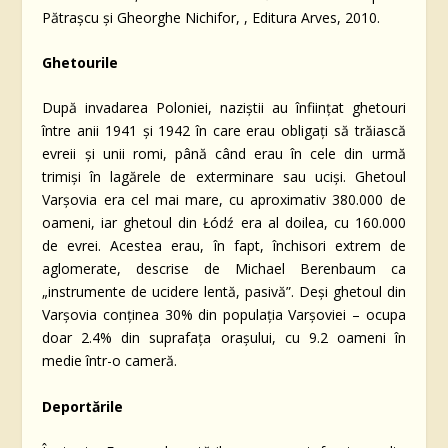
Pătrașcu și Gheorghe Nichifor, , Editura Arves, 2010.
Ghetourile
După invadarea Poloniei, naziștii au înființat ghetouri
între anii 1941 și 1942 în care erau obligați să trăiască
evreii și unii romi, până când erau în cele din urmă
trimiși în lagărele de exterminare sau uciși. Ghetoul
Varșovia era cel mai mare, cu aproximativ 380.000 de
oameni, iar ghetoul din Łódź era al doilea, cu 160.000
de evrei. Acestea erau, în fapt, închisori extrem de
aglomerate, descrise de Michael Berenbaum ca
„instrumente de ucidere lentă, pasivă”. Deși ghetoul din
Varșovia conținea 30% din populația Varșoviei – ocupa
doar 2.4% din suprafața orașului, cu 9.2 oameni în
medie într-o cameră.
Deportările