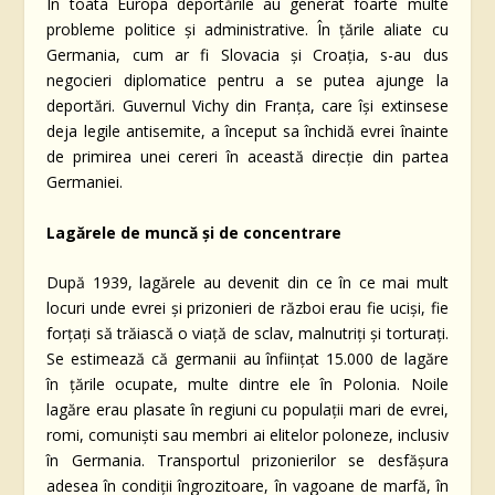
În toata Europa deportările au generat foarte multe
probleme politice și administrative. În țările aliate cu
Germania, cum ar fi Slovacia și Croația, s-au dus
negocieri diplomatice pentru a se putea ajunge la
deportări. Guvernul Vichy din Franța, care își extinsese
deja legile antisemite, a început sa închidă evrei înainte
de primirea unei cereri în această direcție din partea
Germaniei.
Lagărele de muncă şi de concentrare
După 1939, lagărele au devenit din ce în ce mai mult
locuri unde evrei și prizonieri de război erau fie uciși, fie
forțați să trăiască o viață de sclav, malnutriți și torturați.
Se estimează că germanii au înființat 15.000 de lagăre
în țările ocupate, multe dintre ele în Polonia. Noile
lagăre erau plasate în regiuni cu populații mari de evrei,
romi, comuniști sau membri ai elitelor poloneze, inclusiv
în Germania. Transportul prizonierilor se desfășura
adesea în condiții îngrozitoare, în vagoane de marfă, în