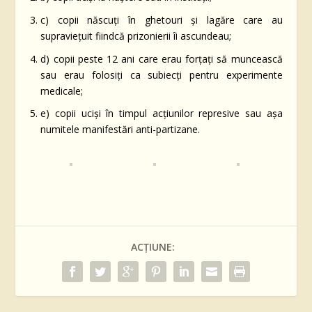
c) copii născuţi în ghetouri şi lagăre care au
supravieţuit fiindcă prizonierii îi ascundeau;
d) copii peste 12 ani care erau forţaţi să muncească
sau erau folosiţi ca subiecţi pentru experimente
medicale;
e) copii ucişi în timpul acțiunilor represive sau aşa
numitele manifestări anti-partizane.
ACȚIUNE: