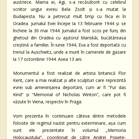
austriece. Mama ei, Agi, s-a recăsătorit cu celebrul
scriitor ungur evreu Bela Zsolt şi s-a mutat la
Budapesta. Nu a petrecut mult timp cu fiica ei în
Oradea. Jurnalul Evei începe la 13 februarie 1944 şi se
încheie la 30 mai 1944. Jurnalul a fost scos pe furiş din
ghetoul din Oradea cu ajutorul Mariskăi, bucătăreasa
creştină a familiei. În iunie 1944, Eva a fost deportată cu
trenul la Auschwitz, unde a murit în camerele de gazare
la 17 octombrie 1944. Avea 13 ani.
Monumentul a fost realizat de artista britanică Flor
Kent, care a mai realizat şi alte sculpturi care reprezintă
evrei sub ameninţarea deportării, cum ar fi “Fur das
Kind” şi “Memorial of Nicholas Winton”, care pot fi
văzute în Viena, respectiv în Praga.
Vom prezenta în continuare câteva dintre metodele
folosite de regimul nazist pentru exterminare, așa cum
sunt ele prezentate în volumul „Memoria
Holocaustului”, coordonat de către Andrei Popete-