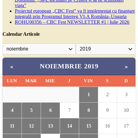
viața”
Proiectul european „CBC Fest” va fi implementat cu finanțare
integrală prin Programul Interreg VI-A România–Ungaria
ROHU00356 – CBC Fest NEWSLETTER #1 | Iulie 2026
Calendar Articole
NOIEMBRIE 2019
«
»
LUN
MAR
MIE
J
VIN
S
D
1
2
3
4
5
6
7
8
9
10
11
12
13
14
15
16
17