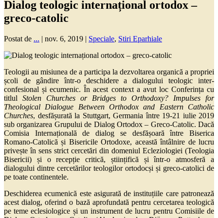
Dialog teologic internațional ortodox –
greco-catolic
Postat de
...
|
nov. 6, 2019
|
Speciale
,
Stiri Eparhiale
Teologii au misiunea de a participa la dezvoltarea organică a propriei
școli de gândire într-o deschidere a dialogului teologic inter-
confesional și ecumenic. În acest context a avut loc Conferința cu
titlul
Stolen Churches or Bridges to Orthodoxy? Impulses for
Theological Dialogue Between Orthodox and Eastern Catholic
Churches
, desfășurată la Stuttgart, Germania între 19-21 iulie 2019
sub organizarea Grupului de Dialog Ortodox – Greco-Catolic. Dacă
Comisia Internațională de dialog se desfășoară între Biserica
Romano-Catolică și Bisericile Ortodoxe, această întâlnire de lucru
privește în sens strict cercetări din domeniul Ecleziologiei (Teologia
Bisericii) și o recepție critică, științifică și într-o atmosferă a
dialogului dintre cercetărilor teologilor ortodocși și greco-catolici de
pe toate continentele.
Deschiderea ecumenică este asigurată de instituțiile care patronează
acest dialog, oferind o bază aprofundată pentru cercetarea teologică
pe teme eclesiologice și un instrument de lucru pentru Comisiile de