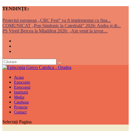
TENDINȚE:
Proiectul european „CBC Fest” va fi implementat cu fina...
COMUNICAT „Pop Simfonic la Catedrală” 2026: Andra și di...
PS Virgil Bercea la Mladifest 2026: „Am venit la izvor....
Acasa
Episcopie
Episcopul
Institutii
Media
Cateheza
Proiecte
Contact
Selectați Pagina