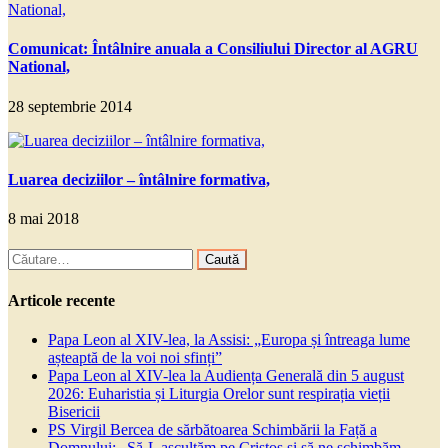
Comunicat: Întâlnire anuala a Consiliului Director al AGRU
National,
28 septembrie 2014
Luarea deciziilor – întâlnire formativa,
8 mai 2018
Caută
după:
Articole recente
Papa Leon al XIV-lea, la Assisi: „Europa și întreaga lume
așteaptă de la voi noi sfinți”
Papa Leon al XIV-lea la Audiența Generală din 5 august
2026: Euharistia și Liturgia Orelor sunt respirația vieții
Bisericii
PS Virgil Bercea de sărbătoarea Schimbării la Față a
Domnului: „Să-L ascultăm pe Cristos și să ne schimbăm