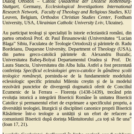
Dialog Ortodox – Catolic (
Akademie der Diözese Rottenburg-
Stuttgart
, Germany,
Ecclesiological Investigations International
Research Network
,
Faculty of Theology and Religious Studies
, KU
Leuven, Belgium,
Orthodox Christian Studies Center
, Fordham
University, USA,
Ukrainian Catholic University Lviv
, Ukraine).
Au participat teologi și specialiști în istorie ecleziastică români, din
partea ortodoxă
Prof. dr. Paul Brusanowski (Universitatea “Lucian
Blaga” Sibiu, Faculatea de Teologie Ortodoxă) și părintele dr. Radu
Bordeianu, Duquesne University, Department of Theology (USA),
din partea greco-catolică părintele dr. Alexandru Buzalic,
Universitatea Babeş-Bolyai Departamentul Oradea și Prof. Dr.
Laura Stanciu, Universitatea din Alba Iulia. Astfel a fost prezentată
conferința
Specificul eclesiologiei greco-catolice în gândirea școlii
teologice românești
, pornindu-se de la fundamentele modelului
eclesiologic specific primului Mileniu creștin și de la modelul
rezolvării punctelor de divergență dogmatică oferit de Conciliul
Ecumenic de la Ferrara – Florența (1438-1439), trecând prin
evoluția istorică a integrării Bisericii Române în unitatea Bisericii
Catolice și permanentul efort de exprimare a specificului propriu, a
diversității teologiei, liturgicii și disciplinei canonice proprii Bisericii
Răsăritene într-o teologie a unității și un efort de refacere a
comuniunii Bisericii după dorința Mântuitorului „ca toți să fie una”
(Ioan 17, 21).