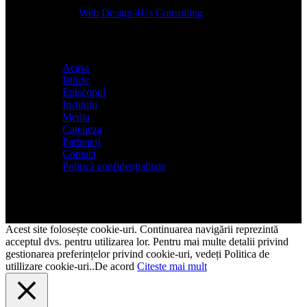
Designed by
Web Design 4Us Consulting
|
Acasa
Istoric
Episcopul
Institutii
Media
Cateheza
Parteneri
Contact
Politică confidențialitate
Acest site folosește cookie-uri. Continuarea navigării reprezintă
acceptul dvs. pentru utilizarea lor. Pentru mai multe detalii privind
gestionarea preferințelor privind cookie-uri, vedeți Politica de
utillizare cookie-uri..
De acord
Citeste mai mult