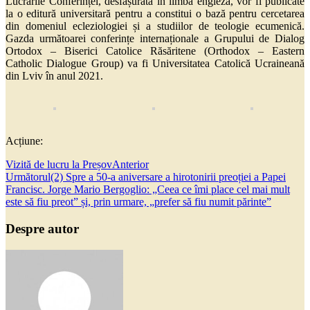
Lucrările Conferinței, desfășurată în limba engleză, vor fi publicate
la o editură universitară pentru a constitui o bază pentru cercetarea
din domeniul ecleziologiei și a studiilor de teologie ecumenică.
Gazda următoarei conferințe internaționale a Grupului de Dialog
Ortodox – Biserici Catolice Răsăritene (
Orthodox – Eastern
Catholic Dialogue Group) va fi Universitatea Catolică Ucraineană
din Lviv în anul 2021.
Acțiune:
Vizită de lucru la Preșov
Anterior
Următorul
(2) Spre a 50-a aniversare a hirotonirii preoției a Papei
Francisc. Jorge Mario Bergoglio: „Ceea ce îmi place cel mai mult
este să fiu preot” și, prin urmare, „prefer să fiu numit părinte”
Despre autor