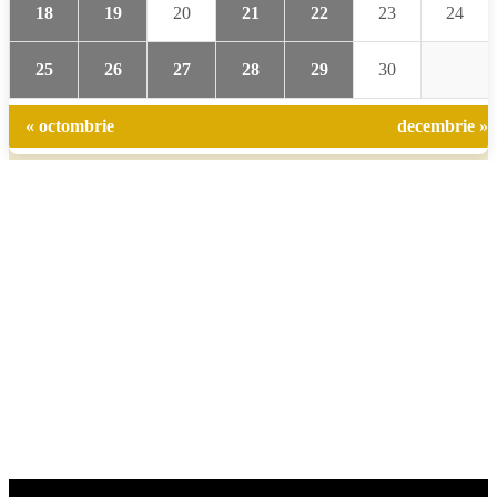
18
19
20
21
22
23
24
25
26
27
28
29
30
« octombrie
decembrie »