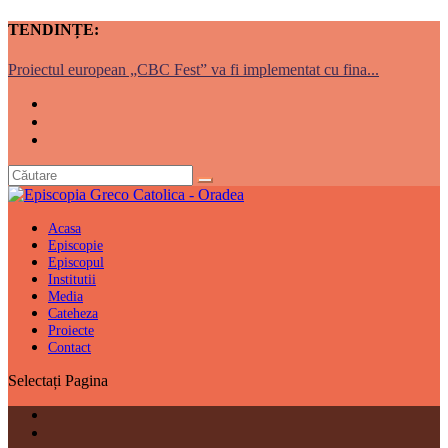
TENDINȚE:
Proiectul european „CBC Fest” va fi implementat cu fina...
Acasa
Episcopie
Episcopul
Institutii
Media
Cateheza
Proiecte
Contact
Selectați Pagina