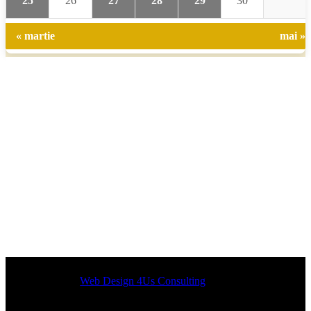
25
26
27
28
29
30
« martie
mai »
Designed by
Web Design 4Us Consulting
|