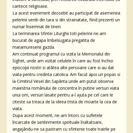
cantece religioase.
La acest eveniment deosebit au participat de asemenea
pelerinii veniti din tara si din strainatate, fiind prezenti un
numar însemnat de tineri.
La terminarea Sfintei Liturghii toti pelerinii ne-am
bucurat de agapa îmbelsugata pregatita de
maramuresenii gazda.
Am continuat programul cu vizita la Memorialul din
Sighet, unde am vizitat celulele în care au fost închisi
episcopii nostri si atâtea alte persoane care si-au dat
viata pentru credinta catolica. Am facut apoi un popas si
la Cimitirul Vesel din Sapânta unde am putut observa
maiestria românului de concentra în putine versuri viata
unui om, versuri lasate pentru a-l ajuta pe cel care le
citeste sa treaca de la ideea trista de moarte la cea de
viata.
Dupa acest moment, ne-am întors cu sufletele
încarcate de sentinmente spirituale înaltatoare,
angajându-ne sa pastram cu sfintenie toate trairile pe