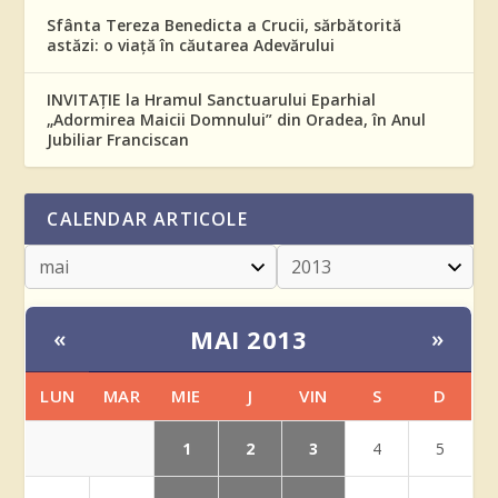
Sfânta Tereza Benedicta a Crucii, sărbătorită
astăzi: o viață în căutarea Adevărului
INVITAȚIE la Hramul Sanctuarului Eparhial
„Adormirea Maicii Domnului” din Oradea, în Anul
Jubiliar Franciscan
CALENDAR ARTICOLE
MAI 2013
«
»
LUN
MAR
MIE
J
VIN
S
D
1
2
3
4
5