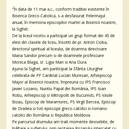
“În data de 11 mai a.c., conform traditiei existente în
Biserica Greco-Catolica, s-a desfasurat Pelerinajul
anual, în memoria episcopilor martiri ai Bisericii noastre,
la Sighet.
De la liceul nostru a participat un grup format din 45 de
elevi din clasele de liceu, însotiti de pr. Anton Cioba,
directorul spiritual al liceului, de doamna directoare
Maria Sandor precum si de doamnele profesoare
Monica Blaga, sr. Ligia Man si Ana Dura.
Ajunsi la Sighet, am pariticipat la Sfânta Liturghie
celebrata de PF Cardinal Lucian Muresan, Arhiepiscop
Major al Bisericii noastre, împreuna cu IPS Francisco
Javier Lozano, Nuntiu Papal din România, IPS Ioan
Robu, Arhiepiscop si Mitropolit de Bucuresti, PS Vasile
Bizau, Episcop de Maramures, PS Virgil Bercea, Episcop
de Oradea si toti episcopii greco-catolici si romano-
catolici din România si Republica Moldova.
Pe parcursul drumului am trait momente deosebite, de
înâltare a sufletului, prin recitarea Rozarului intercalat cu