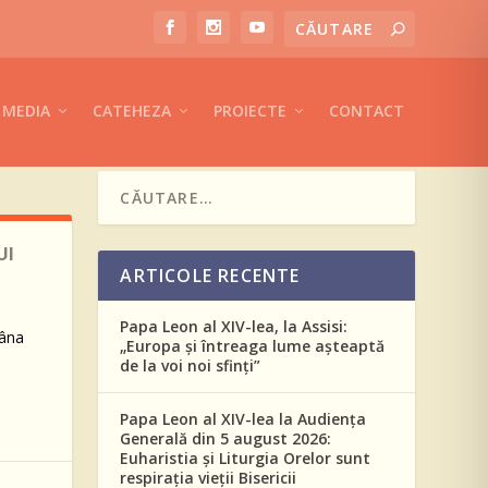
MEDIA
CATEHEZA
PROIECTE
CONTACT
UI
ARTICOLE RECENTE
Papa Leon al XIV-lea, la Assisi:
mâna
„Europa și întreaga lume așteaptă
de la voi noi sfinți”
Papa Leon al XIV-lea la Audiența
Generală din 5 august 2026:
Euharistia și Liturgia Orelor sunt
respirația vieții Bisericii