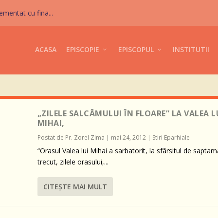
mentat cu fina...
ACASA
EPISCOPIE
EPISCOPUL
INSTITUTII
„ZILELE SALCÂMULUI ÎN FLOARE” LA VALEA L
MIHAI,
Postat de
Pr. Zorel Zima
|
mai 24, 2012
|
Stiri Eparhiale
“Orasul Valea lui Mihai a sarbatorit, la sfârsitul de sapta
trecut, zilele orasului,...
CITEŞTE MAI MULT