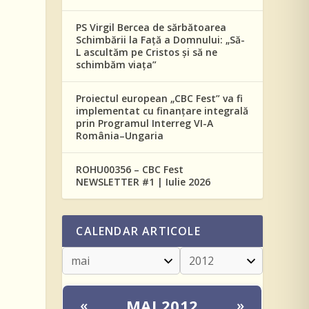
PS Virgil Bercea de sărbătoarea
Schimbării la Față a Domnului: „Să-
L ascultăm pe Cristos și să ne
schimbăm viața”
Proiectul european „CBC Fest” va fi
implementat cu finanțare integrală
prin Programul Interreg VI-A
România–Ungaria
ROHU00356 – CBC Fest
NEWSLETTER #1 | Iulie 2026
CALENDAR ARTICOLE
MAI 2012
«
»