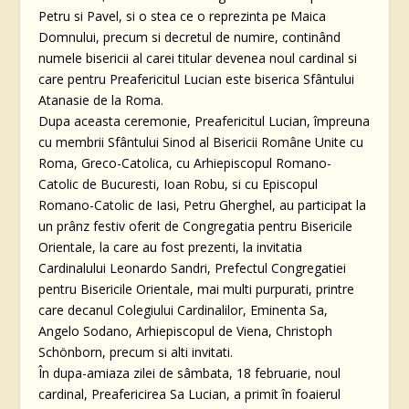
Petru si Pavel, si o stea ce o reprezinta pe Maica
Domnului, precum si decretul de numire, continând
numele bisericii al carei titular devenea noul cardinal si
care pentru Preafericitul Lucian este biserica Sfântului
Atanasie de la Roma.
Dupa aceasta ceremonie, Preafericitul Lucian, împreuna
cu membrii Sfântului Sinod al Bisericii Române Unite cu
Roma, Greco-Catolica, cu Arhiepiscopul Romano-
Catolic de Bucuresti, Ioan Robu, si cu Episcopul
Romano-Catolic de Iasi, Petru Gherghel, au participat la
un prânz festiv oferit de Congregatia pentru Bisericile
Orientale, la care au fost prezenti, la invitatia
Cardinalului Leonardo Sandri, Prefectul Congregatiei
pentru Bisericile Orientale, mai multi purpurati, printre
care decanul Colegiului Cardinalilor, Eminenta Sa,
Angelo Sodano, Arhiepiscopul de Viena, Christoph
Schönborn, precum si alti invitati.
În dupa-amiaza zilei de sâmbata, 18 februarie, noul
cardinal, Preafericirea Sa Lucian, a primit în foaierul