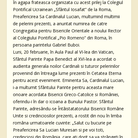
În agapa frateasca organizata cu acest prilej la Colegiul
Pontifical Ucrainean „Sfântul Iosafat” de la Roma,
Preafericirea Sa Cardinalul Lucian, multumind multimii
de pelerini prezenti, a anuntat numirea de catre
Congregatia pentru Bisericile Orientale a noului Rector
al Colegiului Pontifical „Pio Romeno” din Roma, în
persoana parintelui Gabriel Buboi.
Luni, 20 februarie, în Aula Paul al VI-lea din Vatican,
Sfântul Parinte Papa Benedict al XVI-lea a acordat o
audienta generala noilor Cardinali si tuturor pelerinilor
provenind din întreaga lume prezenti în Cetatea Eterna
pentru acest eveniment. Eminenta Sa, Cardinalul Lucian,
i-a multumit Sfântului Parinte pentru aceasta mare
onoare acordata Bisericii Greco-Catolice si României,
oferindu-i în dar o icoana a Bunului Pastor. Sfântul
Parinte, adresându-se Întâistatatorului Bisericii Române
Unite si credinciosilor prezenti, a rostit din nou în limba
româna urmatoarele cuvinte: „Salut cu bucurie pe
Preafericirea Sa Lucian Muresan si pe voi toti,
credinciosi din România, care ati dorit sa va strângeti în