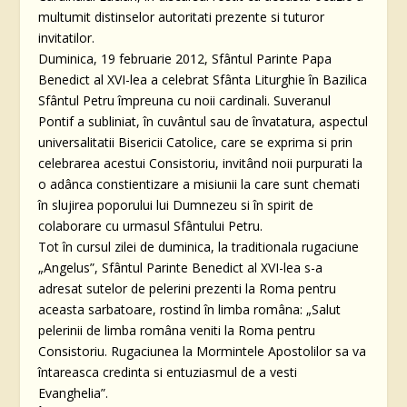
multumit distinselor autoritati prezente si tuturor
invitatilor.
Duminica, 19 februarie 2012, Sfântul Parinte Papa
Benedict al XVI-lea a celebrat Sfânta Liturghie în Bazilica
Sfântul Petru împreuna cu noii cardinali. Suveranul
Pontif a subliniat, în cuvântul sau de învatatura, aspectul
universalitatii Bisericii Catolice, care se exprima si prin
celebrarea acestui Consistoriu, invitând noii purpurati la
o adânca constientizare a misiunii la care sunt chemati
în slujirea poporului lui Dumnezeu si în spirit de
colaborare cu urmasul Sfântului Petru.
Tot în cursul zilei de duminica, la traditionala rugaciune
„Angelus”, Sfântul Parinte Benedict al XVI-lea s-a
adresat sutelor de pelerini prezenti la Roma pentru
aceasta sarbatoare, rostind în limba româna: „Salut
pelerinii de limba româna veniti la Roma pentru
Consistoriu. Rugaciunea la Mormintele Apostolilor sa va
întareasca credinta si entuziasmul de a vesti
Evanghelia”.