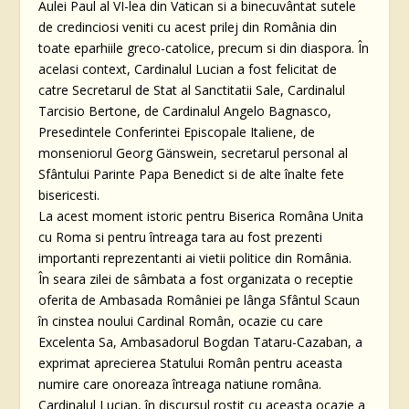
Aulei Paul al VI-lea din Vatican si a binecuvântat sutele
de credinciosi veniti cu acest prilej din România din
toate eparhiile greco-catolice, precum si din diaspora. În
acelasi context, Cardinalul Lucian a fost felicitat de
catre Secretarul de Stat al Sanctitatii Sale, Cardinalul
Tarcisio Bertone, de Cardinalul Angelo Bagnasco,
Presedintele Conferintei Episcopale Italiene, de
monseniorul Georg Gänswein, secretarul personal al
Sfântului Parinte Papa Benedict si de alte înalte fete
bisericesti.
La acest moment istoric pentru Biserica Româna Unita
cu Roma si pentru întreaga tara au fost prezenti
importanti reprezentanti ai vietii politice din România.
În seara zilei de sâmbata a fost organizata o receptie
oferita de Ambasada României pe lânga Sfântul Scaun
în cinstea noului Cardinal Român, ocazie cu care
Excelenta Sa, Ambasadorul Bogdan Tataru-Cazaban, a
exprimat aprecierea Statului Român pentru aceasta
numire care onoreaza întreaga natiune româna.
Cardinalul Lucian, în discursul rostit cu aceasta ocazie a