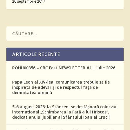
20 septembrie 2017
ARTICOLE RECENTE
ROHU00356 – CBC Fest NEWSLETTER #1 | Iulie 2026
Papa Leon al XIV-lea: comunicarea trebuie să fie
inspirată de adevăr și de respectul față de
demnitatea umană
5-6 august 2026: la Stânceni se desfășoară colocviul
internațional „Schimbarea la Față a lui Hristos”,
dedicat anului jubiliar al Sfântului Ioan al Crucii