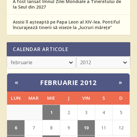
A fost lansat Imnul Zilei Mondiale a Tineretului de
la Seul din 2027
Assisi îl așteaptă pe Papa Leon al XIV-lea. Pontiful
încurajează tinerii să viseze la „lucruri mărețe”
CALENDAR ARTICOLE
FEBRUARIE 2012
«
»
LUN
MAR
MIE
J
VIN
S
D
1
2
3
4
5
6
10
7
8
9
11
12