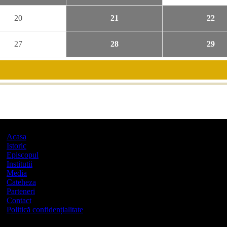
20
21
22
27
28
29
Acasa
Istoric
Episcopul
Institutii
Media
Cateheza
Parteneri
Contact
Politică confidențialitate