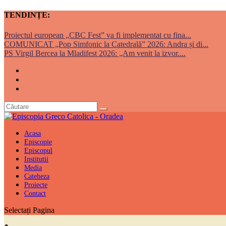
TENDINȚE:
Proiectul european „CBC Fest” va fi implementat cu fina...
COMUNICAT „Pop Simfonic la Catedrală” 2026: Andra și di...
PS Virgil Bercea la Mladifest 2026: „Am venit la izvor....
Acasa
Episcopie
Episcopul
Institutii
Media
Cateheza
Proiecte
Contact
Selectați Pagina