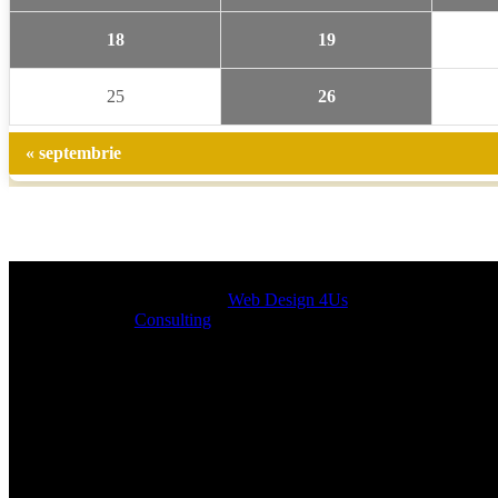
18
19
25
26
« septembrie
Designed by
Web Design 4Us
Consulting
|