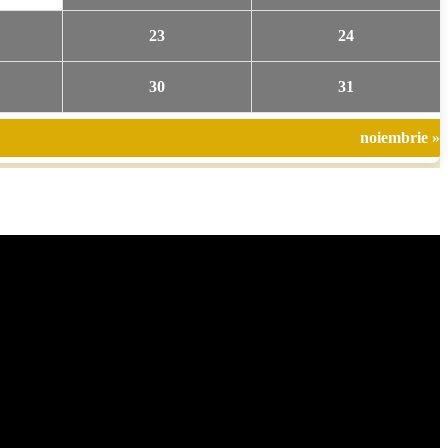
23
24
30
31
noiembrie »