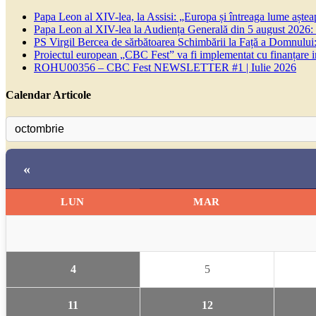
Papa Leon al XIV-lea, la Assisi: „Europa și întreaga lume așteapt
Papa Leon al XIV-lea la Audiența Generală din 5 august 2026: Euh
PS Virgil Bercea de sărbătoarea Schimbării la Față a Domnului:
Proiectul european „CBC Fest” va fi implementat cu finanțare
ROHU00356 – CBC Fest NEWSLETTER #1 | Iulie 2026
Calendar Articole
«
LUN
MAR
4
5
11
12