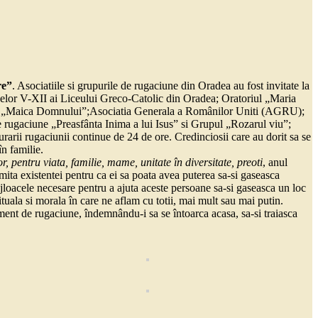
re”
. Asociatiile si grupurile de rugaciune din Oradea au fost invitate la
laselor V-XII ai Liceului Greco-Catolic din Oradea; Oratoriul „Maria
irea „Maica Domnului”;Asociatia Generala a Românilor Uniti (AGRU);
de rugaciune „Preasfânta Inima a lui Isus” si Grupul „Rozarul viu”;
rii rugaciunii continue de 24 de ore. Credinciosii care au dorit sa se
n familie.
r, pentru viata, familie, mame, unitate în diversitate, preoti
, anul
imita existentei pentru ca ei sa poata avea puterea sa-si gaseasca
mijloacele necesare pentru a ajuta aceste persoane sa-si gaseasca un loc
ituala si morala în care ne aflam cu totii, mai mult sau mai putin.
oment de rugaciune, îndemnându-i sa se întoarca acasa, sa-si traiasca