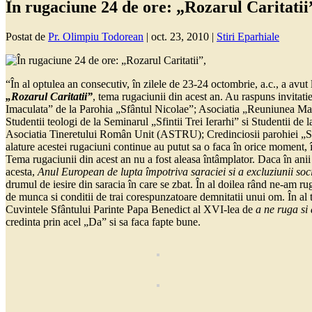
În rugaciune 24 de ore: „Rozarul Caritatii
Postat de
Pr. Olimpiu Todorean
|
oct. 23, 2010
|
Stiri Eparhiale
“În al optulea an consecutiv, în zilele de 23-24 octombrie, a.c., a avut 
„Rozarul Caritatii”
, tema rugaciunii din acest an. Au raspuns invitat
Imaculata” de la Parohia „Sfântul Nicolae”; Asociatia „Reuniunea M
Studentii teologi de la Seminarul „Sfintii Trei Ierarhi” si Studentii d
Asociatia Tineretului Român Unit (ASTRU); Credinciosii parohiei „Sfân
alature acestei rugaciuni continue au putut sa o faca în orice moment, 
Tema rugaciunii din acest an nu a fost aleasa întâmplator. Daca în ani
acesta,
Anul European de lupta împotriva saraciei si a excluziunii soc
drumul de iesire din saracia în care se zbat. În al doilea rând ne-am ru
de munca si conditii de trai corespunzatoare demnitatii unui om. În al tr
Cuvintele Sfântului Parinte Papa Benedict al XVI-lea de
a ne ruga si
credinta prin acel „Da” si sa faca fapte bune.