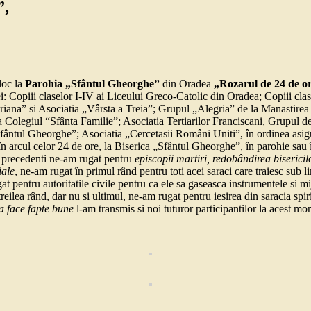
”,
loc la
Parohia „Sfântul Gheorghe”
din Oradea
„Rozarul de 24 de o
iei: Copiii claselor I-IV ai Liceului Greco-Catolic din Oradea; Copiii c
ariana” si Asociatia „Vârsta a Treia”; Grupul „Alegria” de la Manast
e la Colegiul “Sfânta Familie”; Asociatia Tertiarilor Franciscani, Grupul 
tul Gheorghe”; Asociatia „Cercetasii Români Uniti”, în ordinea asigura
în arcul celor 24 de ore, la Biserica „Sfântul Gheorghe”, în parohie sau î
i precedenti ne-am rugat pentru
episcopii martiri, redobândirea bisericilo
iale
, ne-am rugat în primul rând pentru toti acei saraci care traiesc sub l
gat pentru autoritatile civile pentru ca ele sa gaseasca instrumentele si 
eilea rând, dar nu si ultimul, ne-am rugat pentru iesirea din saracia spir
 a face fapte bune
l-am transmis si noi tuturor participantilor la acest m