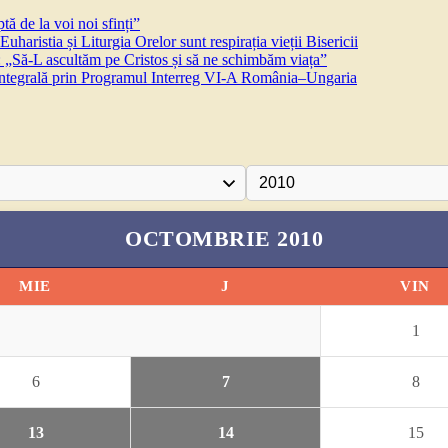
ă de la voi noi sfinți”
aristia și Liturgia Orelor sunt respirația vieții Bisericii
 „Să-L ascultăm pe Cristos și să ne schimbăm viața”
 integrală prin Programul Interreg VI-A România–Ungaria
OCTOMBRIE 2010
MIE
J
VIN
1
6
7
8
13
14
15