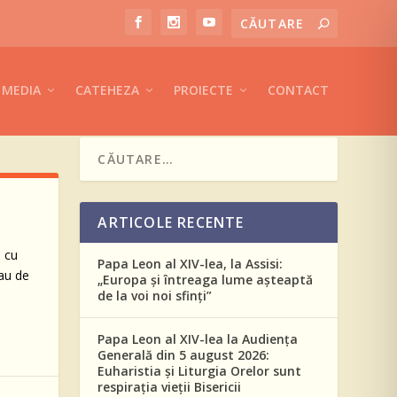
MEDIA
CATEHEZA
PROIECTE
CONTACT
ARTICOLE RECENTE
, cu
Papa Leon al XIV-lea, la Assisi:
bau de
„Europa și întreaga lume așteaptă
de la voi noi sfinți”
Papa Leon al XIV-lea la Audiența
Generală din 5 august 2026:
Euharistia și Liturgia Orelor sunt
respirația vieții Bisericii