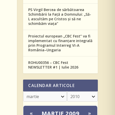
PS Virgil Bercea de sărbătoarea
Schimbării la Față a Domnului: „Să-
L ascultăm pe Cristos și să ne
schimbăm viața”
Proiectul european „CBC Fest” va fi
implementat cu finanțare integrală
prin Programul Interreg VI-A
România–Ungaria
ROHU00356 – CBC Fest
NEWSLETTER #1 | Iulie 2026
CALENDAR ARTICOLE
MARTIE 2009
«
»