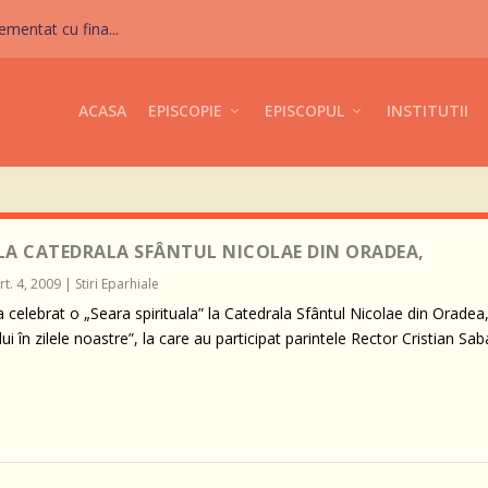
mentat cu fina...
ACASA
EPISCOPIE
EPISCOPUL
INSTITUTII
 LA CATEDRALA SFÂNTUL NICOLAE DIN ORADEA,
t. 4, 2009
|
Stiri Eparhiale
a celebrat o „Seara spirituala” la Catedrala Sfântul Nicolae din Oradea
 în zilele noastre”, la care au participat parintele Rector Cristian Sa