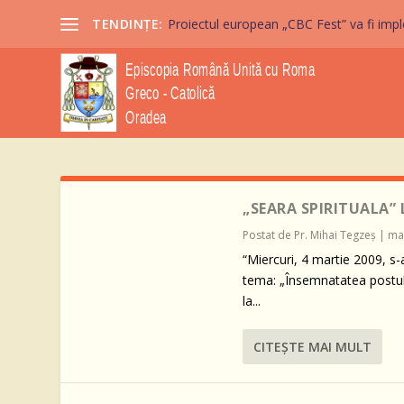
TENDINȚE:
Proiectul european „CBC Fest” va fi imple
„SEARA SPIRITUALA”
Postat de
Pr. Mihai Tegzeş
|
mar
“Miercuri, 4 martie 2009, s-
tema: „Însemnatatea postului
la...
CITEŞTE MAI MULT