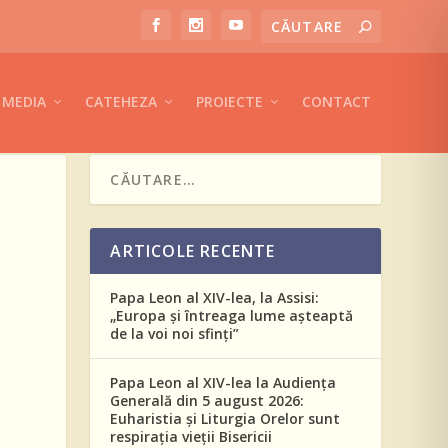
MEDIA
CATEHEZA
PROIECTE
CONTACT
ARTICOLE RECENTE
Papa Leon al XIV-lea, la Assisi:
„Europa și întreaga lume așteaptă
de la voi noi sfinți”
Papa Leon al XIV-lea la Audiența
Generală din 5 august 2026:
Euharistia și Liturgia Orelor sunt
respirația vieții Bisericii