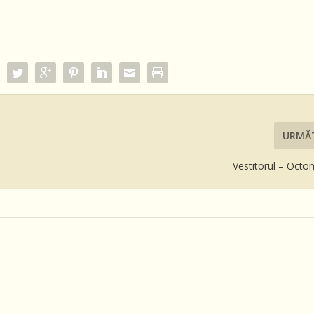
URMĂ
Vestitorul – Octo