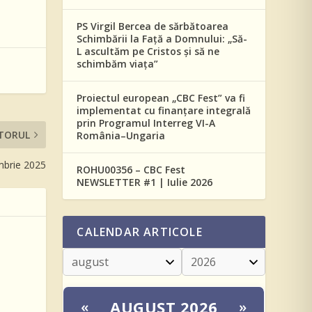
PS Virgil Bercea de sărbătoarea
Schimbării la Față a Domnului: „Să-
L ascultăm pe Cristos și să ne
schimbăm viața”
Proiectul european „CBC Fest” va fi
implementat cu finanțare integrală
prin Programul Interreg VI-A
TORUL
România–Ungaria
mbrie 2025
ROHU00356 – CBC Fest
NEWSLETTER #1 | Iulie 2026
CALENDAR ARTICOLE
AUGUST 2026
«
»