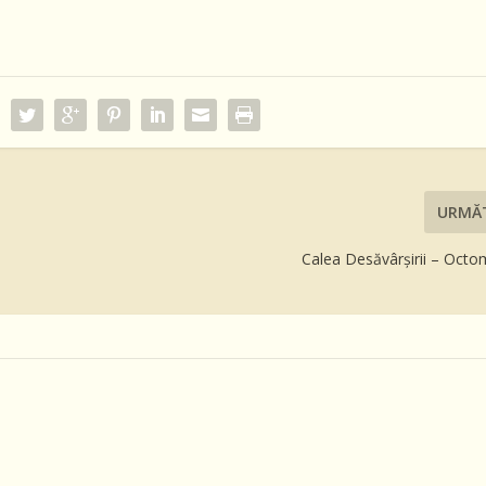
URMĂ
Calea Desăvârşirii – Octo