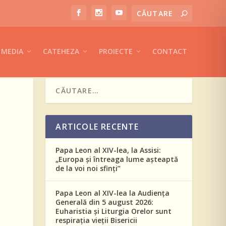
MEDIA
CATEHEZA
PROIECTE
CONTACT
ARTICOLE RECENTE
Papa Leon al XIV-lea, la Assisi:
„Europa și întreaga lume așteaptă
de la voi noi sfinți”
Papa Leon al XIV-lea la Audiența
Generală din 5 august 2026:
Euharistia și Liturgia Orelor sunt
respirația vieții Bisericii