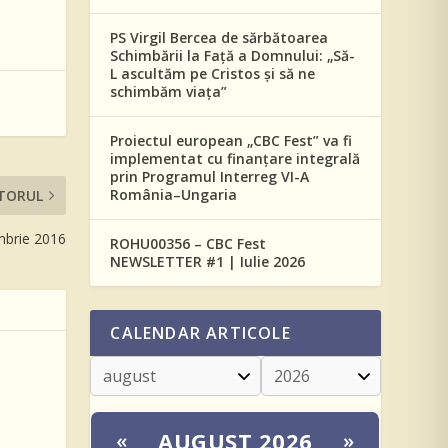
PS Virgil Bercea de sărbătoarea
Schimbării la Față a Domnului: „Să-
L ascultăm pe Cristos și să ne
schimbăm viața”
Proiectul european „CBC Fest” va fi
implementat cu finanțare integrală
prin Programul Interreg VI-A
România–Ungaria
TORUL
mbrie 2016
ROHU00356 – CBC Fest
NEWSLETTER #1 | Iulie 2026
CALENDAR ARTICOLE
AUGUST 2026
«
»