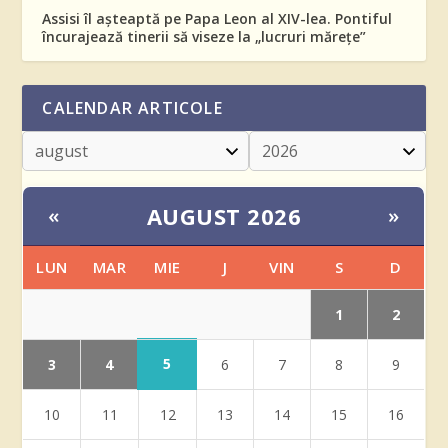
Assisi îl așteaptă pe Papa Leon al XIV-lea. Pontiful
încurajează tinerii să viseze la „lucruri mărețe”
CALENDAR ARTICOLE
AUGUST 2026
«
»
LUN
MAR
MIE
J
VIN
S
D
1
2
5
3
4
6
7
8
9
10
11
12
13
14
15
16