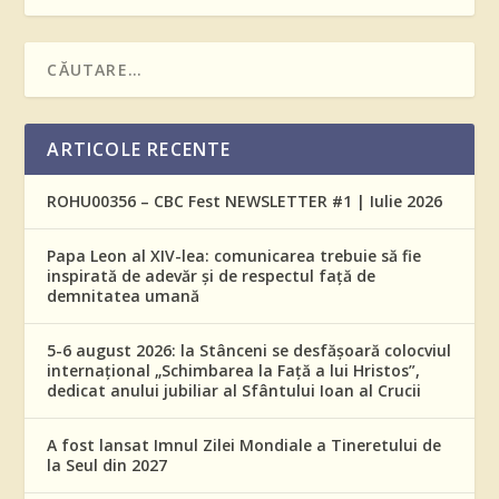
ARTICOLE RECENTE
ROHU00356 – CBC Fest NEWSLETTER #1 | Iulie 2026
Papa Leon al XIV-lea: comunicarea trebuie să fie
inspirată de adevăr și de respectul față de
demnitatea umană
5-6 august 2026: la Stânceni se desfășoară colocviul
internațional „Schimbarea la Față a lui Hristos”,
dedicat anului jubiliar al Sfântului Ioan al Crucii
A fost lansat Imnul Zilei Mondiale a Tineretului de
la Seul din 2027