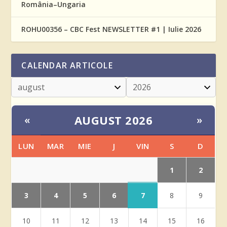
România–Ungaria
ROHU00356 – CBC Fest NEWSLETTER #1 | Iulie 2026
CALENDAR ARTICOLE
AUGUST 2026
«
»
LUN
MAR
MIE
J
VIN
S
D
1
2
3
4
5
6
7
8
9
10
11
12
13
14
15
16