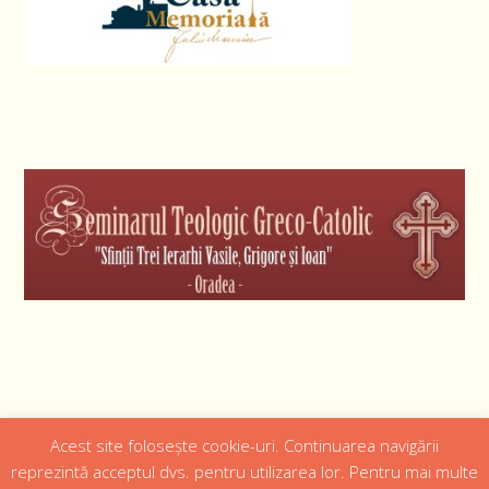
Acest site folosește cookie-uri. Continuarea navigării
Designed by
Web Design 4Us Consulting
|
reprezintă acceptul dvs. pentru utilizarea lor. Pentru mai multe