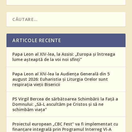
ARTICOLE RECENTE
Papa Leon al XIV-lea, la Assisi: „Europa și întreaga
lume așteaptă de la voi noi sfinți”
Papa Leon al XIV-lea la Audiența Generală din 5
august 2026: Euharistia și Liturgia Orelor sunt
respirația vieții Bisericii
PS Virgil Bercea de sărbătoarea Schimbării la Față a
Domnului: „Să-L ascultăm pe Cristos și să ne
schimbăm viața”
Proiectul european „CBC Fest” va fi implementat cu
finanțare integrală prin Programul Interreg VI-A