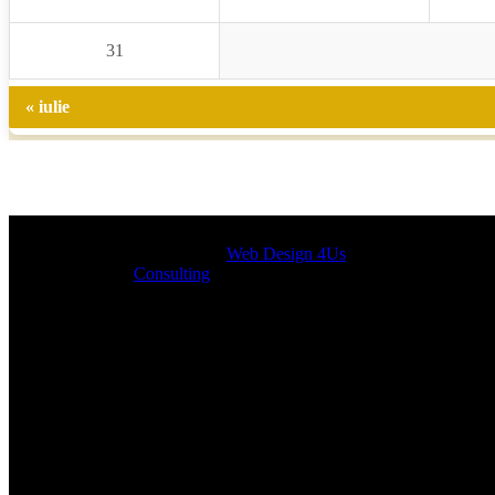
31
« iulie
Designed by
Web Design 4Us
Consulting
|