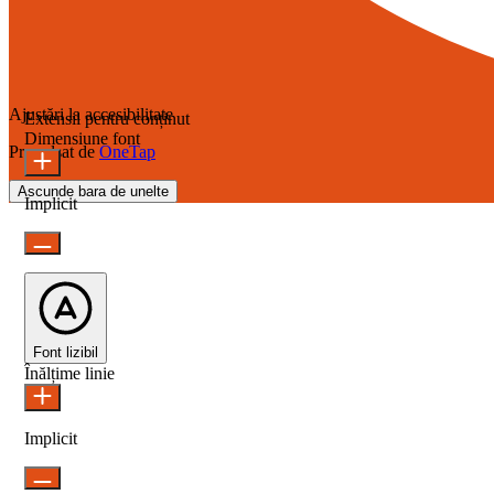
Ajustări la accesibilitate
Extensii pentru conținut
Dimensiune font
Propulsat de
OneTap
Ascunde bara de unelte
Implicit
Font lizibil
Înălțime linie
Implicit