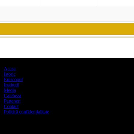
Acasa
Istoric
Episcopul
Institutii
Media
Cateheza
Parteneri
Contact
Politică confidențialitate