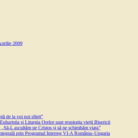
Aprilie 2009
ă de la voi noi sfinți”
aristia și Liturgia Orelor sunt respirația vieții Bisericii
 „Să-L ascultăm pe Cristos și să ne schimbăm viața”
 integrală prin Programul Interreg VI-A România–Ungaria