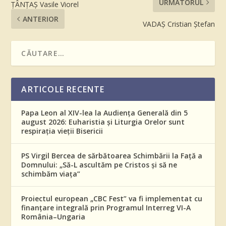
URMĂTORUL
ŢÂNŢAŞ Vasile Viorel
ANTERIOR
VADAȘ Cristian Ștefan
ARTICOLE RECENTE
Papa Leon al XIV-lea la Audiența Generală din 5
august 2026: Euharistia și Liturgia Orelor sunt
respirația vieții Bisericii
PS Virgil Bercea de sărbătoarea Schimbării la Față a
Domnului: „Să-L ascultăm pe Cristos și să ne
schimbăm viața”
Proiectul european „CBC Fest” va fi implementat cu
finanțare integrală prin Programul Interreg VI-A
România–Ungaria