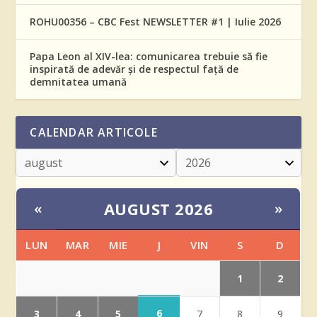
ROHU00356 – CBC Fest NEWSLETTER #1 | Iulie 2026
Papa Leon al XIV-lea: comunicarea trebuie să fie
inspirată de adevăr și de respectul față de
demnitatea umană
CALENDAR ARTICOLE
AUGUST 2026
«
»
LUN
MAR
MIE
J
VIN
S
D
1
2
6
3
4
5
7
8
9