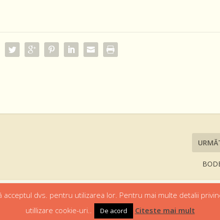
URMĂ
BODE
 acceptul dvs. pentru utilizarea lor. Pentru mai multe detalii privin
utillizare cookie-uri..
Citeste mai mult
De acord