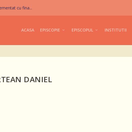
mentat cu fina...
ACASA
EPISCOPIE
EPISCOPUL
INSTITUTII
RTEAN DANIEL