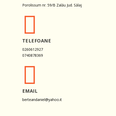
Porolissum nr. 59/B Zalău Jud. Sălaj

TELEFOANE
0260612927
0740878369

EMAIL
berteandaniel@yahoo.it