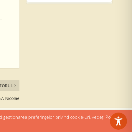
TORUL
A Nicolae
d gestionarea preferințelor privind cookie-uri, vedeți Politica de