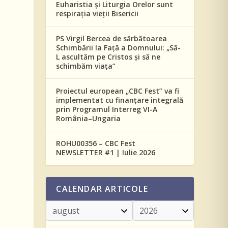
Euharistia și Liturgia Orelor sunt
respirația vieții Bisericii
PS Virgil Bercea de sărbătoarea
Schimbării la Față a Domnului: „Să-
L ascultăm pe Cristos și să ne
schimbăm viața”
Proiectul european „CBC Fest” va fi
implementat cu finanțare integrală
prin Programul Interreg VI-A
România–Ungaria
ROHU00356 – CBC Fest
NEWSLETTER #1 | Iulie 2026
CALENDAR ARTICOLE