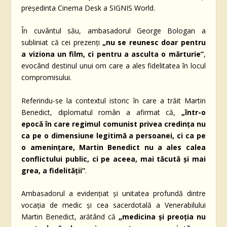
președinta Cinema Desk a SIGNIS World.
În cuvântul său, ambasadorul George Bologan a
subliniat că cei prezenți
„nu se reunesc doar pentru
a viziona un film, ci pentru a asculta o mărturie”
,
evocând destinul unui om care a ales fidelitatea în locul
compromisului.
Referindu-se la contextul istoric în care a trăit Martin
Benedict, diplomatul român a afirmat că,
„într-o
epocă în care regimul comunist privea credința nu
ca pe o dimensiune legitimă a persoanei, ci ca pe
o amenințare, Martin Benedict nu a ales calea
conflictului public, ci pe aceea, mai tăcută și mai
grea, a fidelității”
.
Ambasadorul a evidențiat și unitatea profundă dintre
vocația de medic și cea sacerdotală a Venerabilului
Martin Benedict, arătând că
„medicina și preoția nu