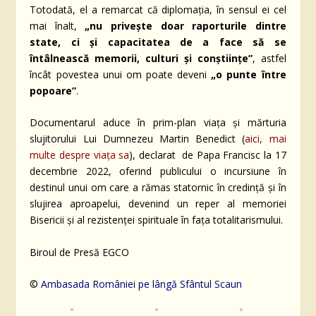
Totodată, el a remarcat că diplomația, în sensul ei cel
mai înalt,
„nu privește doar raporturile dintre
state, ci și capacitatea de a face să se
întâlnească memorii, culturi și conștiințe”
, astfel
încât povestea unui om poate deveni
„o punte între
popoare”
.
Documentarul aduce în prim-plan viața și mărturia
slujitorului Lui Dumnezeu Martin Benedict (
aici, mai
multe despre viața sa
), declarat de Papa Francisc la 17
decembrie 2022, oferind publicului o incursiune în
destinul unui om care a rămas statornic în credință și în
slujirea aproapelui, devenind un reper al memoriei
Bisericii și al rezistenței spirituale în fața totalitarismului.
Biroul de Presă EGCO
©
Ambasada României pe lângă Sfântul Scaun