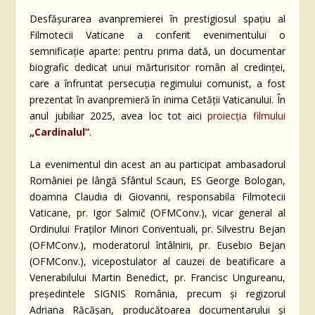
Desfășurarea avanpremierei în prestigiosul spațiu al
Filmotecii Vaticane a conferit evenimentului o
semnificație aparte: pentru prima dată, un documentar
biografic dedicat unui mărturisitor român al credinței,
care a înfruntat persecuția regimului comunist, a fost
prezentat în avanpremieră în inima Cetății Vaticanului. În
anul jubiliar 2025, avea loc tot aici
proiecția filmului
„Cardinalul”
.
La evenimentul din acest an au participat ambasadorul
României pe lângă Sfântul Scaun, ES George Bologan,
doamna Claudia di Giovanni, responsabila Filmotecii
Vaticane, pr. Igor Salmič (OFMConv.), vicar general al
Ordinului Fraților Minori Conventuali, pr. Silvestru Bejan
(OFMConv.), moderatorul întâlnirii, pr. Eusebio Bejan
(OFMConv.), vicepostulator al cauzei de beatificare a
Venerabilului Martin Benedict, pr. Francisc Ungureanu,
președintele SIGNIS România, precum și regizorul
Adriana Răcășan, producătoarea documentarului și