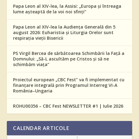
Papa Leon al XIV-lea, la Assisi: „Europa și întreaga
lume așteaptă de la voi noi sfinți”
Papa Leon al XIV-lea la Audiența Generală din 5
august 2026: Euharistia și Liturgia Orelor sunt
respirația vieții Bisericii
PS Virgil Bercea de sărbătoarea Schimbării la Față a
Domnului: „Să-L ascultăm pe Cristos și să ne
schimbăm viața”
Proiectul european „CBC Fest” va fi implementat cu
finanțare integrală prin Programul Interreg VI-A
România–Ungaria
ROHU00356 – CBC Fest NEWSLETTER #1 | Iulie 2026
CALENDAR ARTICOLE