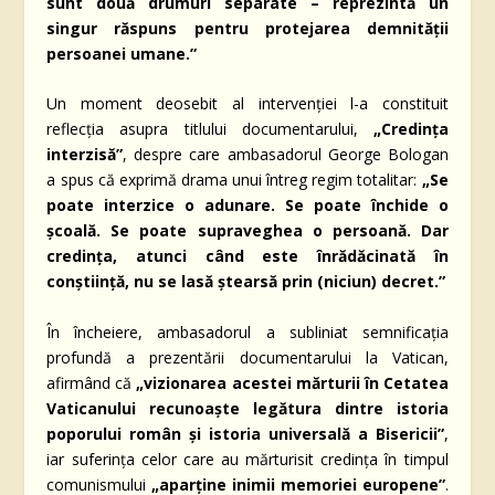
sunt două drumuri separate – reprezintă un
singur răspuns pentru protejarea demnității
persoanei umane.”
Un moment deosebit al intervenției l-a constituit
reflecția asupra titlului documentarului,
„Credința
interzisă”
, despre care ambasadorul George Bologan
a spus că exprimă drama unui întreg regim totalitar:
„Se
poate interzice o adunare. Se poate închide o
școală. Se poate supraveghea o persoană. Dar
credința, atunci când este înrădăcinată în
conștiință, nu se lasă ștearsă prin (niciun) decret.”
În încheiere, ambasadorul a subliniat semnificația
profundă a prezentării documentarului la Vatican,
afirmând că
„vizionarea acestei mărturii în Cetatea
Vaticanului recunoaște legătura dintre istoria
poporului român și istoria universală a Bisericii”
,
iar suferința celor care au mărturisit credința în timpul
comunismului
„aparține inimii memoriei europene”
.