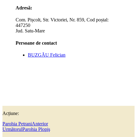
Adresă:
Com. Pișcolt, Str. Victoriei, Nr. 859, Cod poștal:
447250
Jud. Satu-Mare
Persoane de contact
BUZGĂU Felician
Acțiune:
Parohia Petrani
Anterior
Următorul
Parohia Plopiş