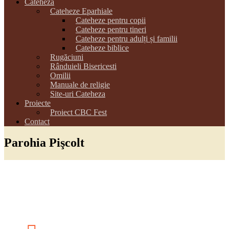
Cateheza
Cateheze Eparhiale
Cateheze pentru copii
Cateheze pentru tineri
Cateheze pentru adulți și familii
Cateheze biblice
Rugăciuni
Rânduieli Bisericesti
Omilii
Manuale de religie
Site-uri Cateheza
Proiecte
Proiect CBC Fest
Contact
Parohia Pişcolt