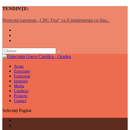
TENDINȚE:
Proiectul european „CBC Fest” va fi implementat cu fina...
Acasa
Episcopie
Episcopul
Institutii
Media
Cateheza
Proiecte
Contact
Selectați Pagina