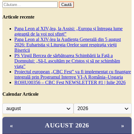
Caută
după:
Articole recente
Papa Leon al XIV-lea, la Assisi: „Europa și întreaga lume
așteaptă de la voi noi sfinți”
Papa Leon al XIV-lea la Audiența Generală din 5 august
2026: Euharistia și Liturgia Orelor sunt respirația vieții
Bisericii
PS Virgil Bercea de sărbătoarea Schimbării la Față a
Domnului: „Să-L ascultăm pe Cristos și să ne schimbăm
viața”
Proiectul european „CBC Fest” va fi implementat cu finanțare
integrală prin Programul Interreg VI-A România–Ungaria
ROHU00356 – CBC Fest NEWSLETTER #1 | Iulie 2026
Calendar Articole
AUGUST 2026
«
»