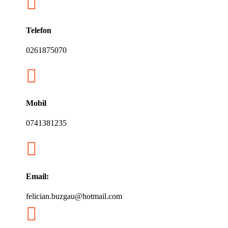

Telefon
0261875070

Mobil
0741381235

Email:
felician.buzgau@hotmail.com
