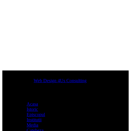
Designed by
Web Design 4Us Consulting
|
Acasa
Istoric
Episcopul
Institutii
Media
Cateheza