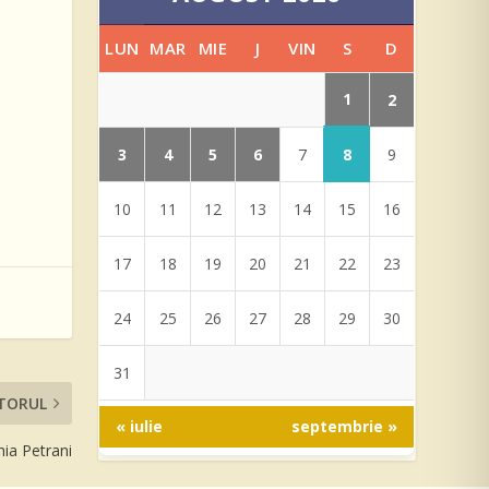
LUN
MAR
MIE
J
VIN
S
D
1
2
3
4
5
6
8
7
9
10
11
12
13
14
15
16
17
18
19
20
21
22
23
24
25
26
27
28
29
30
31
TORUL
« iulie
septembrie »
ia Petrani