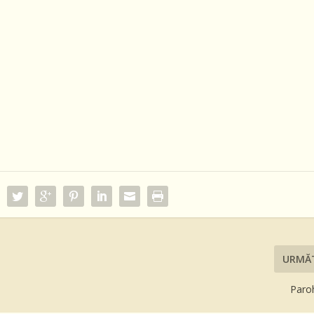
URMĂ
Paroh