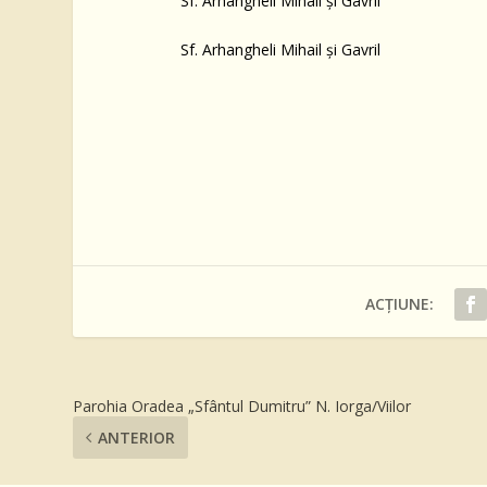
Sf. Arhangheli Mihail şi Gavril
Sf. Arhangheli Mihail şi Gavril
ACȚIUNE:
Parohia Oradea „Sfântul Dumitru” N. Iorga/Viilor
ANTERIOR