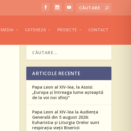
MEDIA
CATEHEZA
PROIECTE
CONTACT
ARTICOLE RECENTE
Papa Leon al XIV-lea, la Assisi:
„Europa și întreaga lume așteaptă
de la voi noi sfinți”
Papa Leon al XIV-lea la Audiența
Generală din 5 august 2026:
Euharistia și Liturgia Orelor sunt
respirația vieții Bisericii