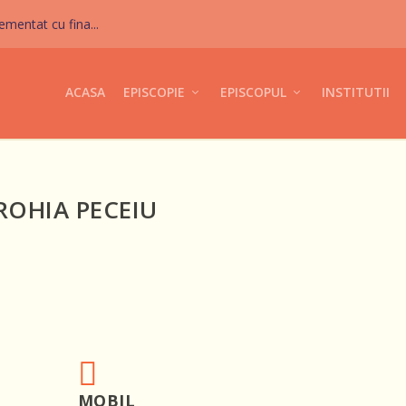
mentat cu fina...
ACASA
EPISCOPIE
EPISCOPUL
INSTITUTII
ROHIA PECEIU

MOBIL