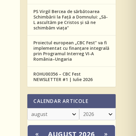
PS Virgil Bercea de sărbătoarea
Schimbării la Față a Domnului: „Să-
L ascultăm pe Cristos și să ne
schimbăm viața”
Proiectul european „CBC Fest” va fi
implementat cu finanțare integrală
prin Programul Interreg VI-A
România–Ungaria
ROHU00356 – CBC Fest
NEWSLETTER #1 | Iulie 2026
CALENDAR ARTICOLE
AUGUST 2026
«
»