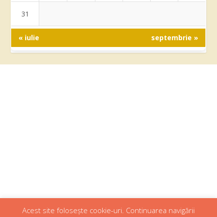
31
« iulie
septembrie »
Acest site folosește cookie-uri. Continuarea navigării
Designed by
Web Design 4Us Consulting
|