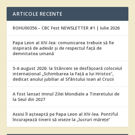
ARTICOLE RECENTE
ROHU00356 – CBC Fest NEWSLETTER #1 | Iulie 2026
Papa Leon al XIV-lea: comunicarea trebuie să fie
inspirată de adevăr și de respectul față de
demnitatea umană
5-6 august 2026: la Stânceni se desfășoară colocviul
internațional „Schimbarea la Față a lui Hristos”,
dedicat anului jubiliar al Sfântului Ioan al Crucii
A fost lansat Imnul Zilei Mondiale a Tineretului de
la Seul din 2027
Assisi îl așteaptă pe Papa Leon al XIV-lea. Pontiful
încurajează tinerii să viseze la „lucruri mărețe”