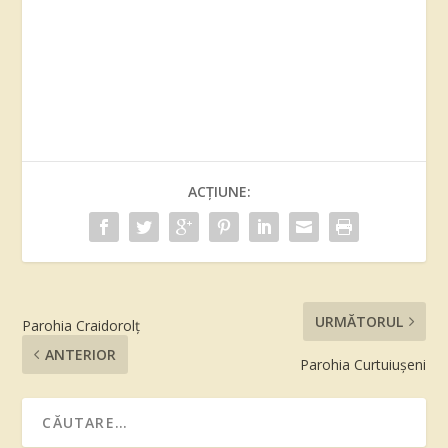
ACȚIUNE:
URMĂTORUL
Parohia Craidorolţ
ANTERIOR
Parohia Curtuiuşeni