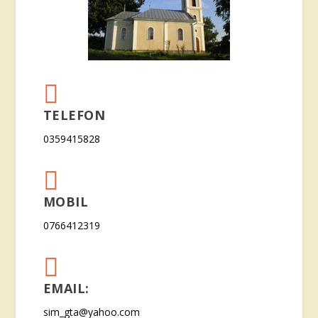

TELEFON
0359415828

MOBIL
0766412319

EMAIL:
sim_gta@yahoo.com