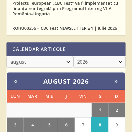
Proiectul european „CBC Fest” va fi implementat cu
finanțare integrală prin Programul Interreg VI-A
România–Ungaria
ROHU00356 – CBC Fest NEWSLETTER #1 | Iulie 2026
CALENDAR ARTICOLE
AUGUST 2026
«
»
LUN
MAR
MIE
J
VIN
S
D
1
2
3
4
5
6
8
7
9