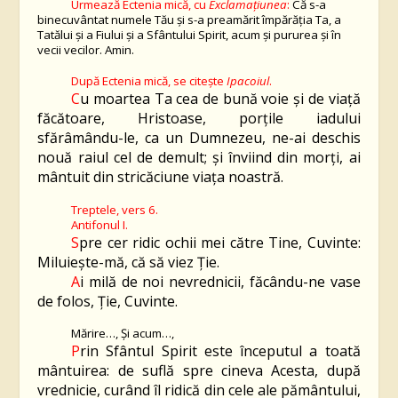
Urmează Ectenia mică, cu
Exclamațiunea
:
Că s-a
binecuvântat numele Tău și s-a preamărit împărăția Ta, a
Tatălui și a Fiului și a Sfântului Spirit, acum și pururea și în
vecii vecilor. Amin.
După Ectenia mică, se citește
Ipacoiul
.
C
u moartea Ta cea de bună voie şi de viaţă
făcătoare, Hristoase, porţile iadului
sfărâmându-le, ca un Dumnezeu, ne-ai deschis
nouă raiul cel de demult; şi înviind din morţi, ai
mântuit din stricăciune viaţa noastră.
Treptele, vers 6.
Antifonul I.
S
pre cer ridic ochii mei către Tine, Cuvinte:
Miluieşte-mă, că să viez Ție.
A
i milă de noi nevrednicii, făcându-ne vase
de folos, Ție, Cuvinte.
Mărire…, Şi acum…,
P
rin Sfântul Spirit este începutul a toată
mântuirea: de suflă spre cineva Acesta, după
vrednicie, curând îl ridică din cele ale pământului,