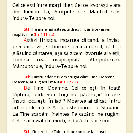
Cel ce eşti între morţi liber; Cel ce izvorăşti viaţa
din lumina Ta, Atotputernice Mântuitorule,
îndură-Te spre noi.
Stih:
Pe mine mă aşteaptă drepţii, până ce-mi vei
răsplăti mie
(Ps 141,7b)
.
A
stăzi Hristos, moartea călcând, a înviat,
precum a zis, şi bucurie lumii a dăruit; că toţi
glăsuind cântarea, aşa să zicem: Izvorule al vieţii,
Lumina cea neapropiată, Atotputernice
Mântuitorule, îndură-Te spre noi.
Stih:
Dintru adâncuri am strigat către Tine; Doamne!
Doamne, auzi glasul meu!
(Ps 129,1).
D
e Tine, Doamne, Cel ce eşti în toată
făptura, unde vom fugi noi păcătoșii? În cer?
Însuţi locuieşti. În iad ? Moartea ai călcat. Întru
adâncurile mării? Acolo este mâna Ta, Stăpâne.
La Tine scăpăm, înaintea Ta căzând, ne rugăm:
Cel ce ai înviat din morţi, indură-Te spre noi.
Stih:
Fie urechile Tale cu luare aminte la glasul