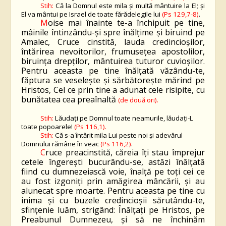
Stih:
Că la Domnul este mila şi multă mântuire la El; şi
El va mântui pe Israel de toate fărădelegile lui
(Ps 129,7-8)
.
M
oise mai înainte te-a închipuit pe tine,
mâinile întinzându-și spre înălțime și biruind pe
Amalec, Cruce cinstită, lauda credincioșilor,
întărirea nevoitorilor, frumusețea apostolilor,
biruința drepților, mântuirea tuturor cuvioșilor.
Pentru aceasta pe tine înălțată văzându-te,
făptura se veselește și sărbătorește mărind pe
Hristos, Cel ce prin tine a adunat cele risipite, cu
bunătatea cea preaînaltă
(de
două
ori).
Stih:
Lăudaţi pe Domnul toate neamurile, lăudaţi-L
toate popoarele!
(Ps 116,1).
Stih:
Că s-a întărit mila Lui peste noi şi adevărul
Domnului rămâne în veac
(Ps 116,2)
.
C
ruce preacinstită, căreia îți stau împrejur
cetele îngerești bucurându-se, astăzi înălțată
fiind cu dumnezeiască voie, înalță pe toți cei ce
au fost izgoniți prin amăgirea mâncării, și au
alunecat spre moarte. Pentru aceasta pe tine cu
inima și cu buzele credincioșii sărutându-te,
sfințenie luăm, strigând: Înălțați pe Hristos, pe
Preabunul Dumnezeu, și să ne închinăm