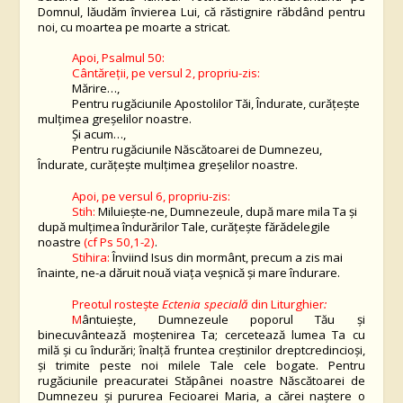
Domnul, lăudăm învierea Lui, că răstignire răbdând pentru
noi, cu moartea pe moarte a stricat.
Apoi, Psalmul 50:
Cântăreții, pe versul 2, propriu-zis:
Mărire…,
Pentru rugăciunile Apostolilor Tăi, Îndurate, curățește
mulțimea greșelilor noastre.
Și acum…,
Pentru rugăciunile Născătoarei de Dumnezeu,
Îndurate, curățește mulțimea greșelilor noastre.
Apoi, pe versul 6, propriu-zis:
Stih:
Miluiește-ne, Dumnezeule, după mare mila Ta și
după mulțimea îndurărilor Tale, curățește fărădelegile
noastre
(cf Ps 50,1-2)
.
Stihira:
Înviind Isus din mormânt, precum a zis mai
înainte, ne-a dăruit nouă viața veșnică și mare îndurare.
Preotul rostește
Ectenia
specială
din Liturghier
:
M
ântuiește, Dumnezeule poporul Tău și
binecuvântează moștenirea Ta; cercetează lumea Ta cu
milă și cu îndurări; înalță fruntea creștinilor dreptcredincioși,
și trimite peste noi milele Tale cele bogate. Pentru
rugăciunile
preacuratei Stăpânei noastre Născătoarei de
Dumnezeu și pururea Fecioarei Maria, a cărei naștere o