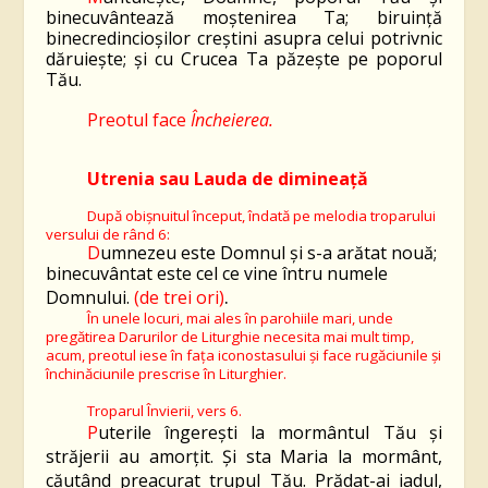
binecuvântează moștenirea Ta; biruință
binecredincioșilor creștini asupra celui potrivnic
dăruiește; și cu Crucea Ta păzește pe poporul
Tău.
Preotul face
Încheierea.
Utrenia
sau Lauda de dimineață
După obișnuitul început, îndată pe melodia troparului
versului de rând
6
:
D
umnezeu este Domnul și s-a arătat nouă;
binecuvântat este cel ce vine întru numele
.
Domnului.
(de trei ori)
În unele locuri, mai ales în parohiile mari, unde
pregătirea Darurilor de Liturghie necesita mai mult timp,
acum, preotul iese în fața iconostasului și face rugăciunile și
închinăciunile prescrise în Liturghier.
Troparul Învierii, vers
6
.
P
uterile îngereşti la mormântul Tău şi
străjerii au amorţit. Şi sta Maria la mormânt,
căutând preacurat trupul Tău. Prădat-ai iadul,