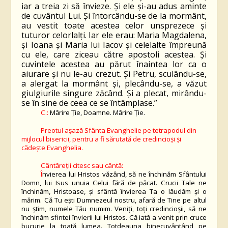
iar a treia zi să învieze. Şi ele şi-au adus aminte
de cuvântul Lui. Şi întorcându-se de la mormânt,
au vestit toate acestea celor unsprezece şi
tuturor celorlalţi. Iar ele erau: Maria Magdalena,
şi Ioana şi Maria lui Iacov şi celelalte împreună
cu ele, care ziceau către apostoli acestea. Şi
cuvintele acestea au părut înaintea lor ca o
aiurare şi nu le-au crezut. Şi Petru, sculându-se,
a alergat la mormânt şi, plecându-se, a văzut
giulgiurile singure zăcând. Şi a plecat, mirându-
se în sine de ceea ce se întâmplase.”
C.:
Mărire Ție, Doamne. Mărire Ție.
Preotul aș
a
z
ă
Sfânta Evanghelie pe tetrapodul din
mijlocul bisericii, pentru a fi sărutată de credincioși și
cădește Evanghelia.
Cântăreții citesc sau cântă:
Î
nvierea lui Hristos văzând, să ne închinăm Sfântului
Domn, lui Isus unuia Celui fără de păcat. Crucii Tale ne
închinăm, Hristoase, şi sfântă învierea Ta o lăudăm şi o
mărim. Că Tu eşti Dumnezeul nostru, afară de Tine pe altul
nu ştim, numele Tău numim. Veniţi, toţi credincioşii, să ne
închinăm sfintei învierii lui Hristos. Că iată a venit prin cruce
bucurie la toată lumea. Totdeauna binecuvântând pe