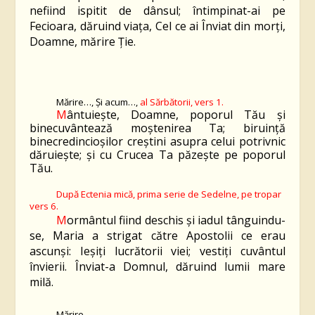
nefiind ispitit de dânsul; întimpinat-ai pe
Fecioara, dăruind viaţa, Cel ce ai Înviat din morţi,
Doamne, mărire Ție.
Mărire…
,
Și acum…,
al Sărbătorii, vers 1.
M
ântuiește, Doamne, poporul Tău și
binecuvântează moștenirea Ta; biruință
binecredincioșilor creștini asupra celui potrivnic
dăruiește; și cu Crucea Ta păzește pe poporul
Tău.
După Ectenia mică,
prima serie de Sedelne, pe tropar
vers
6
.
M
ormântul fiind deschis şi iadul tânguindu-
se, Maria a strigat către Apostolii ce erau
ascunşi: Ieşiţi lucrătorii viei; vestiţi cuvântul
învierii. Înviat-a Domnul, dăruind lumii mare
milă.
Mărire…,