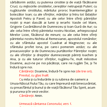
sărbătorim astăzi, cu puterea cinstitei și de viață făcătoarei
Cruci; cu mijlocirile cinstitelor, cereștilor netrupești Puteri; cu
rugăciunile cinstitului, măritului proroc înaintemergător și
botezător Ioan; cu ale sfinților, măriților și întru tot lădaților
Apostoli Petru și Pavel; cu ale celor între sfinți părinților
noștri și mari dascăli ai lumii și ierarhi: Vasile cel Mare,
Grigorie Cuvântătorul de Dumnezeu și Ioan Gură de Aur; cu
ale celui între sfinți părintelui nostru Nicolae, arhiepiscopul
Mirelor Liciei, făcătorul de minuni; cu ale celui între sfinți
părintelui nostru Nichita al Remesianei, apostolul românilor;
cu ale sf
ântului apostol Cuadrat al Magneziei; cu ale
sfântului profet Iona
,
pe care-i pomenim astăzi
; cu ale
preacuvioșilor și de Dumnezeu purtătorilor Părinților noștri;
cu ale sfinților și drepților dumnezeiești părinți Ioachim și
Ana, și cu ale tuturor sfinților, rugămu-Te, mult milostive
Doamne, auzi-ne pe noi păcătoșii, care ne rugăm Ție, și Te
îndură spre noi.
Cântăreții:
Doamne, îndură-Te spre noi
(de trei ori)
.
Preotul, cu glas înalt:
C
u mila și cu îndurările și cu iubirea de oameni a
Unuia-Născut Fiului Tău, cu care împreună ești binecuvântat,
cu preasfântul și bunul și de viață făcătorul Tău Spirit, acum
și pururea și în vecii vecilor.
Cântăreții:
Amin.
Urmează cântarea
Canonului, vers 1.