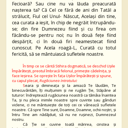
Fecioară? Sau cine nu va lăuda preacurată
naşterea ta? Că Cel ce fără de ani din Tatăl a
strălucit, Fiul cel Unul- Născut, Acelaşi din tine,
cea curata a ieşit, în chip de negrăit întrupându-
se; din fire Dumnezeu fiind şi cu firea om
făcându-se pentru noi; nu în două feţe fiind
despărţit, ci în două firi neamestecat fiind
cunoscut. Pe Acela roagă-L, Curată cu totul
fericită, să se mântuiască sufletele noastre.
În timp ce se cântă Stihira dogmatică, se deschid Ușile
Împărătești, preotul îmbracă felonul, primește cădelnița, și
face Ieșirea. Se oprește în fața Ușilor Împărătești și spune,
cu capul plecat,
Rugăciunea Intratului:
S
eara și dimineața și la amiază Te lăudăm, Te
binecuvântăm, îți mulțumim și ne rugăm Ție, Stăpâne al
tuturor: îndreptează rugăciunea noastră ca tămâia înaintea
Ta, și nu pleca inimile noastre spre cuvinte sau gânduri
viclene, ci ne mântuiește de toți cei ce vânează sufletele
noastre. Că spre Tine sunt, Doamne, Doamne, ochii noștri, și
întru Tine am nădăjduit, să nu ne rușinezi, Dumnezeul
nostru.
Că Ție se cuvine toată mărirea, cinstea și