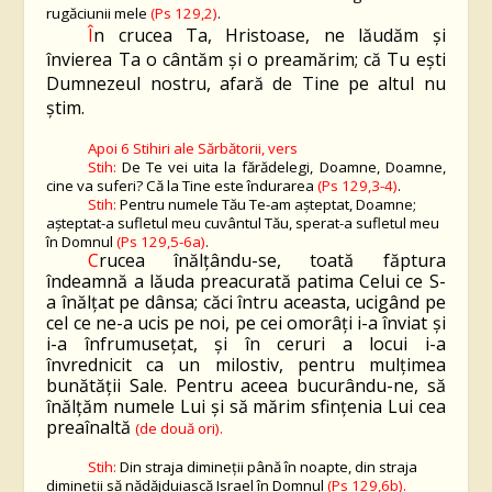
rugăciunii mele
(Ps 129,2)
.
Î
n crucea Ta, Hristoase, ne lăudăm şi
învierea Ta o cântăm şi o preamărim; că Tu eşti
Dumnezeul nostru, afară de Tine pe altul nu
ştim.
Apoi 6 Stihiri ale Sărbătorii, vers
Stih:
De Te vei uita la fărădelegi, Doamne, Doamne,
cine va suferi? Că la Tine este îndurarea
(Ps 129,3-4)
.
Stih:
Pentru numele Tău Te-am aşteptat, Doamne;
aşteptat-a sufletul meu cuvântul Tău, sperat-a sufletul meu
în Domnul
(Ps 129,5-6a)
.
C
rucea înălțându-se, toată făptura
îndeamnă a lăuda preacurată patima Celui ce S-
a înălțat pe dânsa; căci întru aceasta, ucigând pe
cel ce ne-a ucis pe noi, pe cei omorâți i-a înviat și
i-a înfrumusețat, și în ceruri a locui i-a
învrednicit ca un milostiv, pentru mulțimea
bunătății Sale. Pentru aceea bucurându-ne, să
înălțăm numele Lui și să mărim sfințenia Lui cea
preaînaltă
(de
două
ori)
.
Stih:
Din straja dimineţii până în noapte, din straja
dimineţii să nădăjduiască Israel în Domnul
(Ps 129,6b).