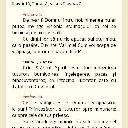
îl avântă, îl înalţă, şi sus îl aşează.
Antifonul II.
D
e n-ar fi Domnul întru noi, nimenea nu ar
putea învinge viclenia vrăjmașului; că cei ce
biruiesc, de aici se înalță.
C
u dinţii lor să nu fie apucat sufletul meu,
ca o pasăre, Cuvinte. Vai mie! Cum voi scăpa de
vrăjmași, iubitor de păcate fiind?
Mărire…, Şi acum…
P
rin Sfântul Spirit este îndumnezeirea
tuturor, bunăvoirea, înţelegerea, pacea şi
binecuvântarea; că întocmai lucrător este cu
Tatăl şi cu Cuvântul.
Antifonul III.
C
ei ce nădăjduiesc în Domnul, vrăjmașilor
le sunt înfricoșători, şi tuturor spre minunare;
că spre cele de sus privesc.
S
pre fărădelegi mâinile nu şi le întinde cel
ce are partea drepţilor, ajutor pe Tine avându-