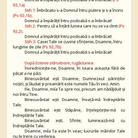
92,1a)
Stih 1:
Îmbrăcatu-s-a Domnul întru putere şi s-a încins
(Ps 92,1b)
.
Domnul a împărăţit întru podoabă s-a îmbrăcat!
Stih 2:
Pentru că a întărit lumea care nu se va clinti
(Ps
92,2)
.
Domnul a împărăţit întru podoabă s-a îmbrăcat!
Stih 3:
Casei Tale se cuvine sfinţenie, Doamne, întru
lungime de zile
(Ps 92,7b)
.
Domnul a împărăţit întru podoabă s-a îmbrăcat!
După
Ectenia stăruitoare
, rugăciunea:
Î
nvredniceşte-ne, Doamne, în seara aceasta fără de
păcat a ne păzi.
Binecuvântat eşti Doamne, Dumnezeul părinţilor
noştri, şi lăudat şi preamărit este numele Tău în veci. Amin.
Fie, Doamne, mila Ta spre noi, precum am nădăjduit şi
noi întru Tine.
Binecuvântat eşti Doamne, învaţă-mă îndreptările
Tale.
Binecuvântat eşti Stăpâne, înţelepţeşte-mă cu
îndreptările Tale.
Binecuvântat eşti, Sfinte, luminează-mă cu
îndreptările Tale.
Doamne, mila Ta este în veac; lucrurile mâinilor Tale
nu le trece cu vederea.