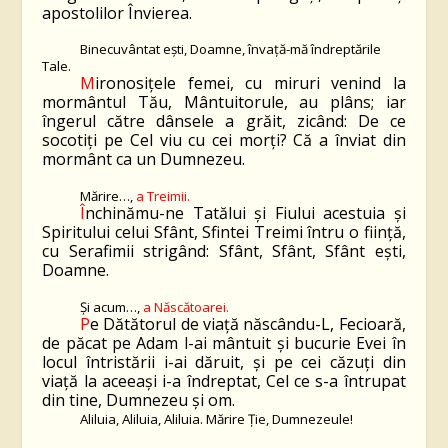
apostolilor Învierea.
Binecuvântat ești, Doamne, învață-mă îndreptările
Tale.
M
ironosițele femei, cu miruri venind la
mormântul Tău, Mântuitorule, au plâns; iar
îngerul către dânsele a grăit, zicând: De ce
socotiți pe Cel viu cu cei morți? Că a înviat din
mormânt ca un Dumnezeu.
Mărire…,
a Treimii.
Î
nchinămu-ne Tatălui și Fiului acestuia și
Spiritului celui Sfânt, Sfintei Treimi întru o ființă,
cu Serafimii strigând: Sfânt, Sfânt, Sfânt ești,
Doamne.
Și acum…,
a Născătoarei.
P
e Dătătorul de viață născându-L, Fecioară,
de păcat pe Adam l-ai mântuit și bucurie Evei în
locul întristării i-ai dăruit, și pe cei căzuți din
viață la aceeași i-a îndreptat, Cel ce s-a întrupat
din tine, Dumnezeu și om.
Aliluia, Aliluia, Aliluia. Mărire Ție, Dumnezeule!