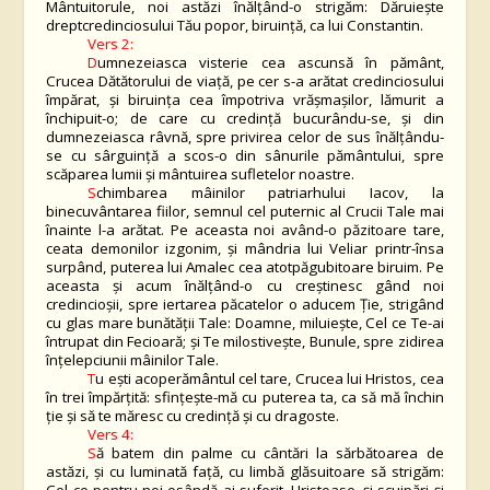
Mântuitorule, noi astăzi înălțând-o strigăm: Dăruiește
dreptcredinciosului Tău popor, biruință, ca lui Constantin.
Vers 2:
D
umnezeiasca visterie cea ascunsă în pământ,
Crucea Dătătorului de viață, pe cer s-a arătat credinciosului
împărat, și biruința cea împotriva vrășmașilor, lămurit a
închipuit-o; de care cu credință bucurându-se, și din
dumnezeiasca râvnă, spre privirea celor de sus înălțându-
se cu sârguință a scos-o din sânurile pământului, spre
scăparea lumii și mântuirea sufletelor noastre.
S
chimbarea mâinilor patriarhului Iacov, la
binecuvântarea fiilor, semnul cel puternic al Crucii Tale mai
înainte l-a arătat. Pe aceasta noi având-o păzitoare tare,
ceata demonilor izgonim, și mândria lui Veliar printr-însa
surpând, puterea lui Amalec cea atotpăgubitoare biruim. Pe
aceasta și acum înălțând-o cu creștinesc gând noi
credincioșii, spre iertarea păcatelor o aducem Ție, strigând
cu glas mare bunătății Tale: Doamne, miluiește, Cel ce Te-ai
întrupat din Fecioară; și Te milostivește, Bunule, spre zidirea
înțelepciunii mâinilor Tale.
T
u ești acoperământul cel tare, Crucea lui Hristos, cea
în trei împărțită: sfințește-mă cu puterea ta, ca să mă închin
ție și să te măresc cu credință și cu dragoste.
Vers 4:
S
ă batem din palme cu cântări la sărbătoarea de
astăzi, și cu luminată față, cu limbă glăsuitoare să strigăm: