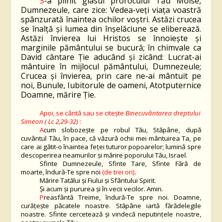
S
-a plinit glasul prorocului Tău Moise,
Dumnezeule, care zice: Vedea-veți viața voastră
spânzurată înaintea ochilor voștri. Astăzi crucea
se înalță și lumea din înșelăciune se eliberează.
Astăzi învierea lui Hristos se înnoiește și
marginile pământului se bucură; în chimvale ca
David cântare Ție aducând și zicând: Lucrat-ai
mântuire în mijlocul pământului, Dumnezeule;
Crucea și învierea, prin care ne-ai mântuit pe
noi, Bunule, Iubitorule de oameni, Atotputernice
Doamne, mărire Ție.
Apoi, se cântă sau se citește
Binecuvântarea dreptului
Simeon ( Lc 2,29-32)
:
A
cum slobozeşte pe robul Tău, Stăpâne, după
cuvântul Tău, în pace, că văzură ochii mei mântuirea Ta, pe
care ai gătit-o înaintea feței tuturor popoarelor; lumină spre
descoperirea neamurilor și mărire poporului Tău, Israel.
Sfinte Dumnezeule, Sfinte Tare, Sfinte Fără de
moarte, îndură-Te spre noi
(de trei ori)
.
Mărire Tatălui şi Fiului şi Sfântului Spirit.
Şi acum şi pururea şi în vecii vecilor. Amin.
P
reasfântă Treime, îndură-Te spre noi. Doamne,
curăţeşte păcatele noastre. Stăpâne iartă fărădelegile
noastre. Sfinte cercetează şi vindecă neputinţele noastre,