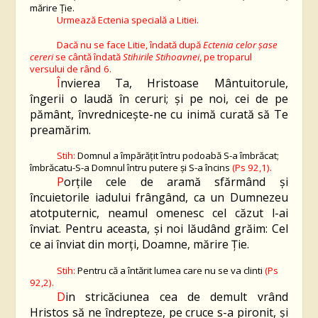
mărire Ție.
Urmează Ectenia specială a Litiei.
Dacă nu se face Litie, îndată după
Ectenia celor șase
cereri
se cântă îndată
Stihirile Stihoavnei
,
pe tropar
ul
vers
ului de rând
6
.
Î
nvierea Ta, Hristoase Mântuitorule,
îngerii o laudă în ceruri; şi pe noi, cei de pe
pământ, învredniceşte-ne cu inimă curată să Te
preamărim.
Stih:
Domnul a împărăţit întru podoabă S-a îmbrăcat;
îmbrăcatu-S-a Domnul întru putere şi S-a încins
(Ps 92,1).
P
orţile cele de aramă sfărmând şi
încuietorile iadului frângând, ca un Dumnezeu
atotputernic, neamul omenesc cel căzut l-ai
înviat. Pentru aceasta, şi noi lăudând grăim: Cel
ce ai înviat din morţi, Doamne, mărire Ție.
Stih:
Pentru că a întărit lumea care nu se va clinti
(Ps
92,2).
D
in stricăciunea cea de demult vrând
Hristos să ne îndrepteze, pe cruce s-a pironit, şi