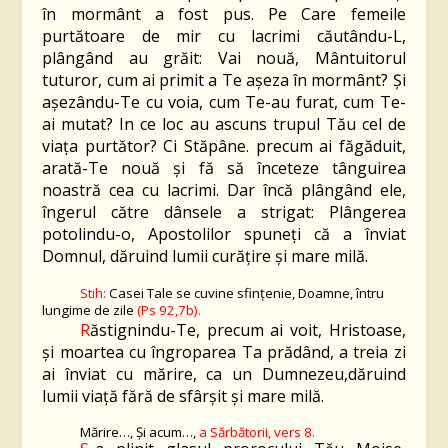
în mormânt a fost pus. Pe Care femeile
purtătoare de mir cu lacrimi căutându-L,
plângând au grăit: Vai nouă, Mântuitorul
tuturor, cum ai primit a Te aşeza în mormânt? Şi
aşezându-Te cu voia, cum Te-au furat, cum Te-
ai mutat? In ce loc au ascuns trupul Tău cel de
viaţa purtător? Ci Stăpâne. precum ai făgăduit,
arată-Te nouă şi fă să înceteze tânguirea
noastră cea cu lacrimi. Dar încă plângând ele,
îngerul către dânsele a strigat: Plângerea
potolindu-o, Apostolilor spuneţi că a înviat
Domnul, dăruind lumii curăţire şi mare milă.
Stih:
Casei Tale se cuvine sfinţenie, Doamne, întru
lungime de zile
(Ps 92,7b).
R
ăstignindu-Te, precum ai voit, Hristoase,
şi moartea cu îngroparea Ta prădând, a treia zi
ai înviat cu mărire, ca un Dumnezeu,dăruind
lumii viaţă fără de sfârșit şi mare milă.
Mărire…, Și acum…,
a
Sărbătorii,
vers
8
.