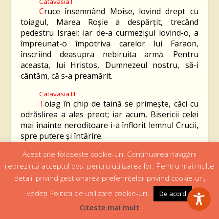
Catavasia I
C
ruce însemnând Moise, lovind drept cu
toiagul, Marea Roşie a despărţit, trecând
pedestru Israel; iar de-a curmezișul lovind-o, a
împreunat-o împotriva carelor lui Faraon,
înscriind deasupra nebiruita armă. Pentru
aceasta, lui Hristos, Dumnezeul nostru, să-i
cântăm, că s-a preamărit.
Catavasia III
T
oiag în chip de taină se primeşte, căci cu
odrăslirea a ales preot; iar acum, Bisericii celei
mai înainte neroditoare i-a înflorit lemnul Crucii,
spre putere şi întărire.
Acest site folosește cookie-uri. Continuarea navigării
Ectenia mică, apoi,
Condacul
Sărbătorii, vers 4.
C
el ce Te-ai înălțat pe Cruce de bunăvoie,
reprezintă acceptul dvs. pentru utilizarea lor. Pentru mai multe
poporului Tău celui nou numit cu numele Tău,
detalii privind gestionarea preferințelor privind cookie-uri,
îndurările Tale dăruiește-i, Hristoase
Dumnezeule. Veselește cu puterea Ta pe
vedeți Politica de utillizare cookie-uri..
De acord
dreptcredincioșii creștini, dăruindu-le biruință
Citeste mai mult
asupra celui potrivnic; având ajutorul Tău, armă
de pace nebiruită biruință.