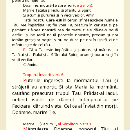
pentru numele Tău.
Doamne, îndură-Te spre noi
(de trei ori)
.
Mărire Tatălui şi Fiului şi Sfântului Spirit.
Şi acum şi pururea şi în vecii vecilor. Amin.
T
atăl nostru, Care eşti în ceruri, sfinţească-se numele
Tău; vie împărăţia Ta; fie voia Ta, precum în cer aşa şi pe
pământ. Pâinea noastră cea de toate zilele dă-ne-o nouă
astăzi; şi ne iartă nouă păcatele noastre, precum şi noi
iertăm greşiţilor noştri; şi nu ne duce pe noi în ispită, ci ne
mântuieşte de cel rău.
P:
Că a Ta este împărăţia şi puterea şi mărirea, a
Tatălui şi a Fiului şi a Sfântului Spirit, acum şi pururea şi în
vecii vecilor.
C:
Amin.
Troparul Învierii, vers
6
.
P
uterile îngereşti la mormântul Tău şi
străjerii au amorţit. Şi sta Maria la mormânt,
căutând preacurat trupul Tău. Prădat-ai iadul,
nefiind ispitit de dânsul; întimpinat-ai pe
Fecioara, dăruind viaţa, Cel ce ai Înviat din morţi,
Doamne, mărire Ție.
Mărire…
,
Și acum…,
al Sărbătorii, vers 1.
M
ântuiește, Doamne, poporul Tău și