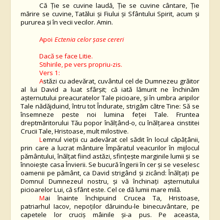
Că Ţie se cuvine laudă, Ţie se cuvine cântare, Ţie
mărire se cuvine, Tatălui şi Fiului şi Sfântului Spirit, acum şi
pururea şi în vecii vecilor. Amin.
Apoi
Ectenia celor șase cereri
Dacă se face Litie.
Stihirile, pe vers propriu-zis.
Vers 1:
A
stăzi cu adevărat, cuvântul cel de Dumnezeu grăitor
al lui David a luat sfârșit; că iată lămurit ne închinăm
așternutului preacuratelor Tale picioare, și în umbra aripilor
Tale nădăjduind, întru tot Îndurate, strigăm către Tine: Să se
însemneze peste noi lumina feței Tale. Fruntea
dreptmăritorului Tău popor înălțând-o, cu înălțarea cinstitei
Crucii Tale, Hristoase, mult milostive.
L
emnul vieții cu adevărat cel sădit în locul căpățânii,
prin care a lucrat mântuire Împăratul veacurilor în mijlocul
pământului, înălțat fiind astăzi, sfințește marginile lumii și se
înnoiește casa Învierii. Se bucură îngerii în cer și se veselesc
oamenii pe pământ, ca David strigând și zicând: Înălțați pe
Domnul Dumnezeul nostru, și vă închinați așternutului
picioarelor Lui, că sfânt este. Cel ce dă lumii mare milă.
M
ai înainte închipuind Crucea Ta, Hristoase,
patriarhul Iacov, nepoților dăruindu-le binecuvântare, pe
capetele lor cruciș mâinile și-a pus. Pe aceasta,