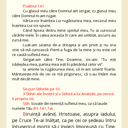
Psalmul 141
Cu glasul meu către Domnul am strigat, cu glasul meu
către Domnul m-am rugat.
Vărsa-voi înaintea Lui rugăciunea mea, necazul meu
înaintea Lui voi spune.
Când lipsea dintru mine spiritul meu, Tu ai cunoscut
cărările mele. În calea aceasta în care am umblat, ascuns-au
cursă mie.
Luat-am seama de-a dreapta şi am privit şi nu era
cine să mă cunoască. Pierit-a fuga de la mine şi nu este cel
ce caută sufletul meu.
Strigat-am către Tine, Doamne, zis-am: “Tu eşti
nădejdea mea, partea mea eşti în pământul celor vii”.
Ia aminte la rugăciunea mea, că m-am smerit foarte.
Mântuieşte-mă de cei ce mă prigonesc, că s-au întărit mai
mult decât mine.
Se pun Stihirile pe 10.
3 Stihiri ale Învierii și
o
Stihir
ă
a lui Anatolie, pe versul
6
propriu-zis.
Stih:
Scoate din temniţă sufletul meu, ca să laude
numele Tău
(Ps 141,7a)
.
B
iruinţă având, Hristoase, asupra iadului,
pe Cruce Te-ai înălţat, ca pe cei ce şedeau întru
întunericul morţii să-i înviezi împreună cu Tine,