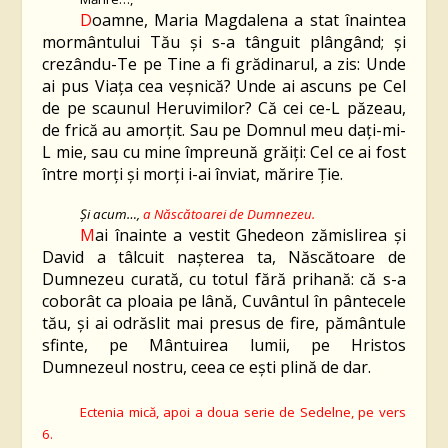
D
oamne, Maria Magdalena a stat înaintea
mormântului Tău şi s-a tânguit plângând; şi
crezându-Te pe Tine a fi grădinarul, a zis: Unde
ai pus Viaţa cea veşnică? Unde ai ascuns pe Cel
de pe scaunul Heruvimilor? Că cei ce-L păzeau,
de frică au amorţit. Sau pe Domnul meu daţi-mi-
L mie, sau cu mine împreună grăiți: Cel ce ai fost
între morți şi morţi i-ai înviat, mărire Ție.
Şi acum…,
a Născătoarei de Dumnezeu.
M
ai înainte a vestit Ghedeon zămislirea şi
David a tâlcuit naşterea ta, Născătoare de
Dumnezeu curată, cu totul fără prihană: că s-a
coborât ca ploaia pe lână, Cuvântul în pântecele
tău, şi ai odrăslit mai presus de fire, pământule
sfinte, pe Mântuirea lumii, pe Hristos
Dumnezeul nostru, ceea ce eşti plină de dar.
Ectenia mică, apoi a doua serie de Sedelne, pe vers
6
.