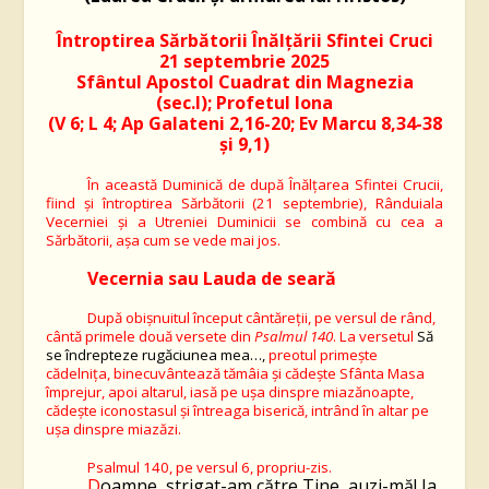
Întroptirea Sărbătorii Înălțării Sfintei Cruci
2
1 septembrie 202
5
Sfântul
Apostol Cuadrat
d
in Magnezia
(sec.I); Profetul Iona
(V
6
; L
4
; Ap Galateni 2,16-20; Ev Marcu 8,34-38
și 9,1)
În această Duminică de după Înălțarea Sfintei Crucii,
fiind și întroptirea Sărbătorii (21 septembrie), Rânduiala
Vecerniei și a Utreniei Duminicii se combină cu cea a
Sărbătorii, așa cum se vede mai jos
.
Vecernia
sau Lauda de seară
După obișnuitul început cântăreții, pe versul de rând,
cântă primele două versete din
Psalmul 140
. La versetul
Să
se îndrepteze rugăciunea mea…,
preotul primește
cădelnița, binecuvântează tămâia și cădește Sfânta Masa
împrejur, apoi altarul, iasă pe ușa dinspre miazănoapte,
cădește iconostasul și întreaga biserică, intrând în altar pe
ușa dinspre miazăzi.
Psalmul 140, pe versul
6
, propriu-zis.
D
oamne, strigat-am către Tine, auzi-mă! Ia