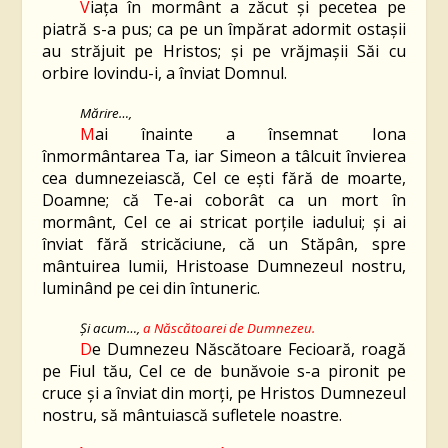
V
iaţa în mormânt a zăcut şi pecetea pe
piatră s-a pus; ca pe un împărat adormit ostaşii
au străjuit pe Hristos; şi pe vrăjmașii Săi cu
orbire lovindu-i, a înviat Domnul.
Mărire…,
M
ai înainte a însemnat Iona
înmormântarea Ta, iar Simeon a tâlcuit învierea
cea dumnezeiască, Cel ce eşti fără de moarte,
Doamne; că Te-ai coborât ca un mort în
mormânt, Cel ce ai stricat porţile iadului; şi ai
înviat fără stricăciune, că un Stăpân, spre
mântuirea lumii, Hristoase Dumnezeul nostru,
luminând pe cei din întuneric.
Şi acum…,
a Născătoarei de Dumnezeu.
D
e Dumnezeu Născătoare Fecioară, roagă
pe Fiul tău, Cel ce de bunăvoie s-a pironit pe
cruce şi a înviat din morţi, pe Hristos Dumnezeul
nostru, să mântuiască sufletele noastre.