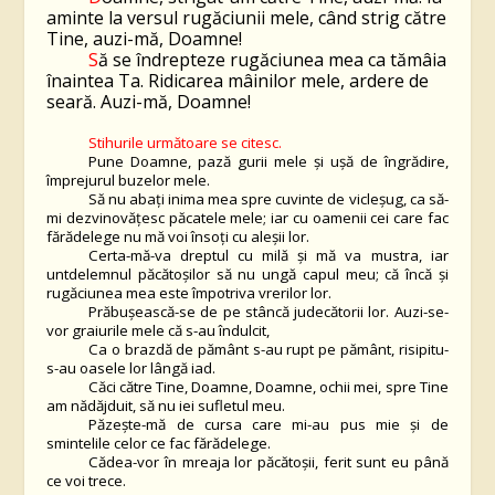
aminte la versul rugăciunii mele, când strig către
Tine, auzi-mă, Doamne!
S
ă se îndrepteze rugăciunea mea ca tămâia
înaintea Ta. Ridicarea mâinilor mele, ardere de
seară. Auzi-mă, Doamne!
Stihurile următoare se citesc.
Pune Doamne, pază gurii mele şi uşă de îngrădire,
împrejurul buzelor mele.
Să nu abaţi inima mea spre cuvinte de vicleşug, ca să-
mi dezvinovăţesc păcatele mele; iar cu oamenii cei care fac
fărădelege nu mă voi însoţi cu aleşii lor.
Certa-mă-va dreptul cu milă şi mă va mustra, iar
untdelemnul păcătoşilor să nu ungă capul meu; că încă şi
rugăciunea mea este împotriva vrerilor lor.
Prăbuşească-se de pe stâncă judecătorii lor. Auzi-se-
vor graiurile mele că s-au îndulcit,
Ca o brazdă de pământ s-au rupt pe pământ, risipitu-
s-au oasele lor lângă iad.
Căci către Tine, Doamne, Doamne, ochii mei, spre Tine
am nădăjduit, să nu iei sufletul meu.
Păzeşte-mă de cursa care mi-au pus mie şi de
smintelile celor ce fac fărădelege.
Cădea-vor în mreaja lor păcătoşii, ferit sunt eu până
ce voi trece.