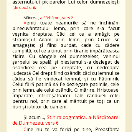
așternutului picioarelor Lui celor dumnezeiești
(de două ori)
.
Mărire…,
a Sărbătorii, vers
2.
V
eniți toate neamurile să ne închinăm
binecuvântatului lemn, prin care s-a făcut
veșnica dreptate. Căci cel ce a amăgit pe
strămoșul Adam prin lemn, prin Cruce se
amăgește; și fiind surpat, cade cu cădere
cumplită, cel ce a ținut prin tiranie împărăteasca
zidire. Cu sângele cel dumnezeiesc, veninul
șarpelui se spală; și blestemul s-a dezlegat de
osândirea cea pe dreptate, cu nedreaptă
judecată Cel drept fiind osândit; căci cu lemnul se
cădea să fie vindecat lemnul, și cu P
ătimirile
Celui fără patimă să fie dezlegate patimile, cele
prin lemn, ale celui osândit. Ci mărire, Hristoase,
Împărate, înfricoș
ătoarei
Tale rânduieli celei
pentru noi, prin care ai mântuit pe toți ca un
bun și iubitor de oameni.
Şi acum…,
Stihira dogmatică,
a Născătoarei
de Dumnezeu, vers
6
.
C
ine nu te va ferici pe tine, Preasfântă