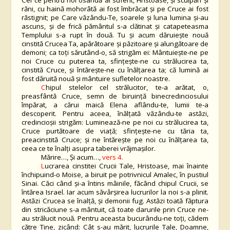
Cel ce pentru noi osândă ai suferit, Hristoase, și scuipări și
răni, cu haină mohorâtă ai fost îmbrăcat și pe Cruce ai fost
răstignit; pe Care văzându-Te, soarele și luna lumina și-au
ascuns, și de frică pământul s-a clătinat și catapeteasma
Templului s-a rupt în două. Tu și acum dăruiește nouă
cinstită Crucea Ta, apărătoare și păzitoare și alungătoare de
demoni; ca toți sărutând-o, să strigăm ei: Mântuiește-ne pe
noi Cruce cu puterea ta, sfințește-ne cu strălucirea ta,
cinstită Cruce, și întărește-ne cu înălțarea ta; că lumină ai
fost dăruită nouă și mântuire sufletelor noastre.
C
hipul stelelor cel strălucitor, te-a arătat, o,
prea
s
fântă Cruce, semn de biruință binecredinciosului
împărat, a cărui maică Elena aflându-te, lumii te-a
descoperit. Pentru aceea, înălțată văzându-te astăzi,
credincioșii strigăm: Luminează-ne pe noi cu strălucirea ta,
Cruce purtătoare de viață; sfințește-ne cu tăria ta,
preacinstită Cruce; și ne întărește pe noi cu înălțarea ta,
ceea ce te înalți asupra taberei vrăjmașilor.
Mărire…, Și acum…,
vers 4.
L
ucrarea cinstitei Crucii Tale, Hristoase, mai înainte
închipuind-o Moise, a biruit pe potrivnicul Amalec, în pustiul
Sinai. Căci când și-a întins mâinile, făcând chipul Crucii, se
întărea Israel. Iar acum săvârșirea lucrurilor la noi s-a plinit.
Astăzi Crucea se înalță, și demonii fug. Astăzi toată făptura
din stricăciune s-a mântuit, că toate darurile prin Cruce ne-
au strălucit nouă. Pentru aceasta bucurându-ne toți, cădem
către Tine, zicând: Cât s-au mărit, lucrurile Tale, Doamne,