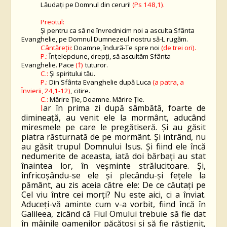
Lăudaţi pe Domnul din ceruri!
(Ps 148,1).
Preotul:
Și pentru ca să ne învrednicim noi a asculta Sfânta
Evanghelie, pe Domnul Dumnezeul nostru să-L rugăm.
Cântăreții:
Doamne, îndură-Te spre noi
(de trei ori).
P.:
Înțelepciune, drepți, să ascultăm Sfânta
Evanghelie. Pace
(†)
tuturor.
C.:
Și spiritului tău.
P.:
Din Sfânta Evanghelie după
Luca
(
a patra, a
Învierii,
2
4
,1-1
2
)
,
citire.
C.:
Mărire Ție, Doamne. Mărire Ție.
I
ar în prima zi după sâmbătă, foarte de
dimineaţă, au venit ele la mormânt, aducând
miresmele pe care le pregătiseră. Şi au găsit
piatra răsturnată de pe mormânt. Şi intrând, nu
au găsit trupul Domnului Isus. Şi fiind ele încă
nedumerite de aceasta, iată doi bărbaţi au stat
înaintea lor, în veşminte strălucitoare. Şi,
înfricoşându-se ele şi plecându-şi feţele la
pământ, au zis aceia către ele: De ce căutaţi pe
Cel viu între cei morţi? Nu este aici, ci a înviat.
Aduceţi-vă aminte cum v-a vorbit, fiind încă în
Galileea, zicând că Fiul Omului trebuie să fie dat
în mâinile oamenilor păcătoşi şi să fie răstignit,