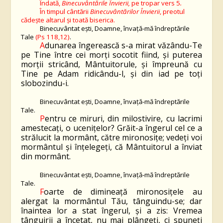
Îndată,
Binecuvântările Învierii
,
pe tropar vers 5
.
În timpul cântării
Binecuvântărilor Învierii
, preotul
cădește altarul și toată biserica.
Binecuvântat ești, Doamne, învață-mă îndreptările
Tale
(Ps 118,12)
.
A
dunarea îngerească s-a mirat văzându-Te
pe Tine între cei morți socotit fiind, și puterea
morții stricând, Mântuitorule, și împreună cu
Tine pe Adam ridicându-l, și din iad pe toți
slobozindu-i.
Binecuvântat ești, Doamne, învață-mă îndreptările
Tale.
P
entru ce miruri, din milostivire, cu lacrimi
amestecați, o ucenițelor? Grăit-a îngerul cel ce a
strălucit la mormânt, către mironosițe; vedeți voi
mormântul și înțelegeți, că Mântuitorul a înviat
din mormânt.
Binecuvântat ești, Doamne, învață-mă îndreptările
Tale.
F
oarte de dimineață mironosițele au
alergat la mormântul Tău, tânguindu-se; dar
înaintea lor a stat îngerul, și a zis: Vremea
tânguirii a încetat, nu mai plângeți, ci spuneți