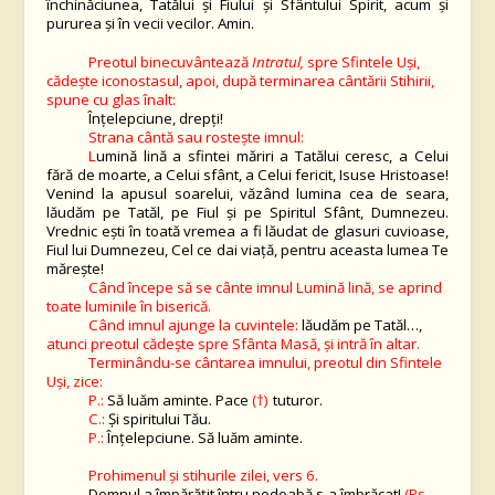
închinăciunea, Tatălui și Fiului și Sfântului Spirit, acum și
pururea și în vecii vecilor. Amin.
Preotul binecuvântează
Intratul,
spre Sfintele Uși,
cădește iconostasul, apoi, după terminarea cântării Stihirii,
spune cu glas înalt:
Înțelepciune, drepți!
Strana cântă sau rostește imnul:
L
umină lină a sfintei măriri a Tatălui ceresc, a Celui
fără de moarte, a Celui sfânt, a Celui fericit, Isuse Hristoase!
Venind la apusul soarelui, văzând lumina cea de seara,
lăudăm pe Tatăl, pe Fiul şi pe Spiritul Sfânt, Dumnezeu.
Vrednic eşti în toată vremea a fi lăudat de glasuri cuvioase,
Fiul lui Dumnezeu, Cel ce dai viaţă, pentru aceasta lumea Te
măreşte!
Când începe să se cânte imnul Lumină lină, se aprind
toate luminile în biserică.
Când imnul ajunge la cuvintele:
lăudăm pe Tatăl…,
atunci preotul cădește spre Sfânta Masă, și intră în altar.
Terminându-se cântarea imnului, preotul din Sfintele
Uși, zice:
P.:
Să luăm aminte. Pace
(†)
tuturor.
C.:
Și spiritului Tău.
P.:
Înțelepciune. Să luăm aminte.
Prohimenul şi stihurile zilei, vers 6.
Domnul a împărăţit întru podoabă s-a îmbrăcat!
(Ps