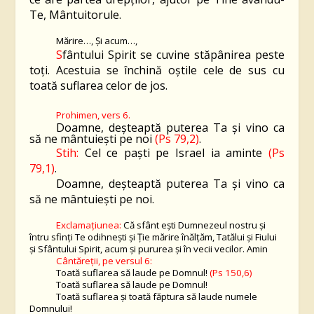
Te, Mântuitorule.
Mărire…, Şi acum…,
S
fântului Spirit se cuvine stăpânirea peste
toţi. Acestuia se închină oştile cele de sus cu
toată suflarea celor de jos.
Prohimen, vers 6.
Doamne, deșteaptă puterea Ta și vino ca
să ne mântuiești pe noi
(Ps
79
,2)
.
Stih:
Cel ce paști pe Israel ia aminte
(Ps
79
,
1
)
.
Doamne, deșteaptă puterea Ta și vino ca
să ne mântuiești pe noi.
Exclamaţiunea:
Că sfânt ești Dumnezeul nostru și
întru sfinți Te odihnești și Ție mărire înălțăm, Tatălui și Fiului
și Sfântului Spirit, acum și pururea și în vecii vecilor. Amin
Cântăreții, pe versul 6:
Toată suflarea să laude pe Domnul!
(Ps 150,6)
Toată suflarea să laude pe Domnul!
Toată suflarea şi toată făptura să laude numele
Domnului!