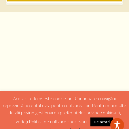
Acest site folosește cookie-uri. Continuarea navigării
Designed by
Web Design 4Us Consulting
|
reprezintă acceptul dvs. pentru utilizarea lor. Pentru mai multe
detalii privind gestionarea preferințelor privind cookie-uri,
Acasa
Istoric
Episcopul
Institutii
Media
Cateheza
vedeți Politica de utillizare cookie-uri..
De acord
Parteneri
Contact
Politică confidențialitate