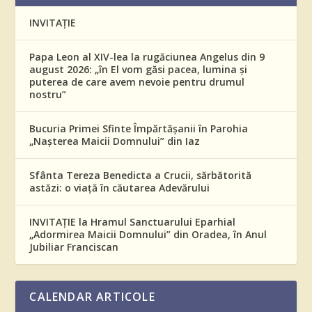
INVITAȚIE
Papa Leon al XIV-lea la rugăciunea Angelus din 9
august 2026: „în El vom găsi pacea, lumina și
puterea de care avem nevoie pentru drumul
nostru”
Bucuria Primei Sfinte Împărtășanii în Parohia
„Nașterea Maicii Domnului” din Iaz
Sfânta Tereza Benedicta a Crucii, sărbătorită
astăzi: o viață în căutarea Adevărului
INVITAȚIE la Hramul Sanctuarului Eparhial
„Adormirea Maicii Domnului” din Oradea, în Anul
Jubiliar Franciscan
CALENDAR ARTICOLE