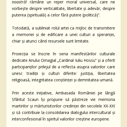
noastră!
rămâne un reper moral universal, care ne
vorbește despre verticalitate, libertate și adevăr, despre
puterea (spirituală) a celor fără putere (politică)”.
Totodată, a subliniat rolul artei ca mijloc de transmitere
a memoriei și de edificare a unei culturi a speranței,
chiar și atunci când resursele sunt limitate.
Proiecția se înscrie în seria manifestărilor culturale
dedicate Anului Omagial „Cardinal Iuliu Hossu” și a oferit
participanților prilejul de a reflecta asupra valorilor care
unesc tradiții și culturi diferite: justiția, libertatea
religioasă, integritatea conștiinței și demnitatea umană.
Prin aceste inițiative, Ambasada României pe lângă
Sfântul Scaun își propune să păstreze vie memoria
martirilor și mărturisitorilor credinței din secolele XX-XXI
și să contribuie la consolidarea dialogului intercultural și
interconfesional în spiritul valorilor creștine europene.