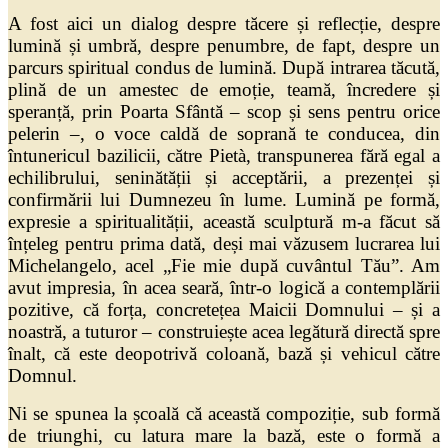
A fost aici un dialog despre tăcere și reflecție, despre
lumină și umbră, despre penumbre, de fapt, despre un
parcurs spiritual condus de lumină. După intrarea tăcută,
plină de un amestec de emoție, teamă, încredere și
speranță, prin Poarta Sfântă – scop și sens pentru orice
pelerin –, o voce caldă de soprană te conducea, din
întunericul bazilicii, către Pietà, transpunerea fără egal a
echilibrului, seninătății și acceptării, a prezenței și
confirmării lui Dumnezeu în lume. Lumină pe formă,
expresie a spiritualității, această sculptură m-a făcut să
înțeleg pentru prima dată, deși mai văzusem lucrarea lui
Michelangelo, acel „Fie mie după cuvântul Tău”. Am
avut impresia, în acea seară, într-o logică a contemplării
pozitive, că forța, concretețea Maicii Domnului – și a
noastră, a tuturor – construiește acea legătură directă spre
înalt, că este deopotrivă coloană, bază și vehicul către
Domnul.
Ni se spunea la școală că această compoziție, sub formă
de triunghi, cu latura mare la bază, este o formă a