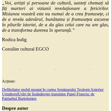
„Voi, artiști și persoane de cultură, sunteți chemați să
fiți martori ai viziunii revoluționare a fericirilor.
Misiunea voastră este nu numai de a crea frumusețe, ci
de a revela adevărul, bunătatea și frumusețea ascunse
în pliurile istoriei, de a da glas celui care nu are glas,
de a transforma durerea în speranță.”
Rodica Indig
Consilier cultural EGCO
Acțiune:
Defibrilator mobil montat în curtea Seminarului Teologic
Anterior
Următorul
Urări de însănătoșire transmise Papei Francisc de
Patriarhul Bartolomeu
Despre autor