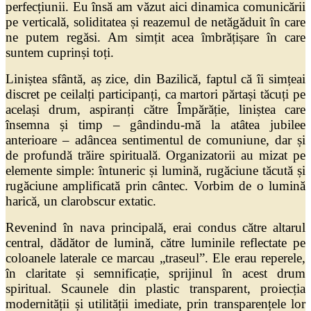
perfecțiunii. Eu însă am văzut aici dinamica comunicării
pe verticală, soliditatea și reazemul de netăgăduit în care
ne putem regăsi. Am simțit acea îmbrățișare în care
suntem cuprinși toți.
Liniștea sfântă, aș zice, din Bazilică, faptul că îi simțeai
discret pe ceilalți participanți, ca martori părtași tăcuți pe
același drum, aspiranți către Împărăție, liniștea care
însemna și timp – gândindu-mă la atâtea jubilee
anterioare – adâncea sentimentul de comuniune, dar și
de profundă trăire spirituală. Organizatorii au mizat pe
elemente simple: întuneric și lumină, rugăciune tăcută și
rugăciune amplificată prin cântec. Vorbim de o lumină
harică, un clarobscur extatic.
Revenind în nava principală, erai condus către altarul
central, dădător de lumină, către luminile reflectate pe
coloanele laterale ce marcau „traseul”. Ele erau reperele,
în claritate și semnificație, sprijinul în acest drum
spiritual. Scaunele din plastic transparent, proiecția
modernității și utilității imediate, prin transparențele lor