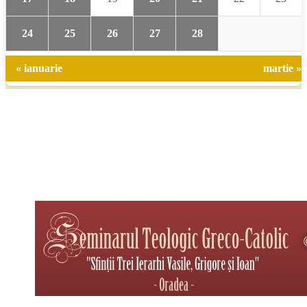
24
25
26
27
28
« ianuarie
martie »