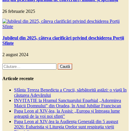
26 februarie 2025
Jubileul din 2025, câteva clarificări privind deschiderea Porții
Sfinte
2 august 2024
Caută
după:
Articole recente
Sfânta Tereza Benedicta a Crucii, sărbătorită astăzi: o viață în
căutarea Adevărului
INVITAȚIE la Hramul Sanctuarului Eparhial „Adormirea
Maicii Domnului” din Oradea, în Anul Jubiliar Franciscan
Papa Leon al XIV-lea, la Assisi: „Europa și întreaga lume
așteaptă de la voi noi sfinți”
Papa Leon al XIV-lea la Audiența Generală din 5 august
2026: Euharistia și Liturgia Orelor sunt respirația vieții