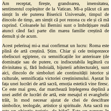
Am receptat, firește, grandoarea, imensitatea,
sentimentul copleșitor de la Vatican. Mi-a plăcut că am
simțit în ele puterea Bisericii Universale, timpul de
dincolo de timp, am simțit că pot rezona cu ele și că mă
cuprind. Coloanele lui Bernini sunt o îmbrățișare reală
atunci când faci parte din marea familie creștină de
demult și de acum.
Acest pelerinaj mi-a mai confirmat un lucru: Roma este
plină de artă creștină. Știm. Chiar și cele treisprezece
obeliscuri egiptene, cu semnificațiile lor anterioare (de
dominație sau de putere, cu indiscutabila legătură cu
divinitatea și, fără îndoială, bijuterii arhitecturale), sunt
aici, dincolo de simboluri ale continuității istorice și
culturale, semnificația victoriei creștinismului. Așezat în
fața unei lucrări de artă sacră, emoția estetică vine firesc.
Ce este mai greu, dar marchează înțelegerea deplină a
unei astfel de lucrări de artă, este mesajul ei evanghelic
trăit, în mod necesar ajutat de chei de descifrare
simbolice, teologale, artistice și spirituale. Arta sacră nu
este un obiectiv turistic „de bifat”. Este un parcurs în