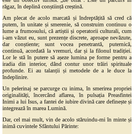
răgaz, în deplină conștiință creștină.
Am plecat de acolo marcată și îndreptățită să cred că
putem, în unitate și smerenie, să construim continuu o
lume a frumosului, că artiștii și operatorii culturali, cum
i-am văzut eu, sunt prezențe discrete, aproape nevăzute,
dar conștiente; sunt vocea penetrantă, puternică,
continuă, acordată la vremuri, dar și la filonul tradiției.
Lor le stă în putere să așeze lumina pe forme pentru a
iradia din interior, dând contur unor trăiri spirituale
profunde. Ei au talanții și metodele de a le duce la
îndeplinire.
Un pelerinaj se parcurge cu inima, în smerirea propriei
originalități, încercând aflarea, în pulsația Preasfintei
Inimi a lui Isus, a fantei de iubire divină care definește și
integrează în marea Lumină.
Dar, cel mai mult, vin de acolo stăruindu-mi în minte și
inimă cuvintele Sfântului Părinte: