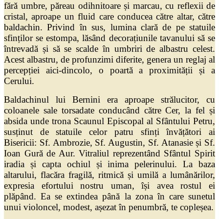
fără umbre, păreau odihnitoare și marcau, cu reflexii de
cristal, aproape un fluid care conducea către altar, către
baldachin. Privind în sus, lumina clară de pe statuile
sfinților se estompa, lăsând decorațiunile tavanului să se
întrevadă și să se scalde în umbriri de albastru celest.
Acest albastru, de profunzimi diferite, genera un reglaj al
percepției aici-dincolo, o poartă a proximității și a
Cerului.
Baldachinul lui Bernini era aproape strălucitor, cu
coloanele sale torsadate conducând către Cer, la fel și
absida unde trona Scaunul Episcopal al Sfântului Petru,
susținut de statuile celor patru sfinți învățători ai
Bisericii: Sf. Ambrozie, Sf. Augustin, Sf. Atanasie și Sf.
Ioan Gură de Aur. Vitraliul reprezentând Sfântul Spirit
iradia și capta ochiul și inima pelerinului. La baza
altarului, flacăra fragilă, ritmică și umilă a lumânărilor,
expresia efortului nostru uman, își avea rostul ei
plăpând. Ea se extindea până la zona în care sunetul
unui violoncel, modest, așezat în penumbră, te copleșea.