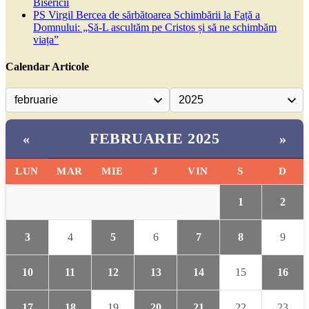
Bisericii
PS Virgil Bercea de sărbătoarea Schimbării la Față a
Domnului: „Să-L ascultăm pe Cristos și să ne schimbăm
viața”
Calendar Articole
FEBRUARIE 2025
«
»
LUN
MAR
MIE
J
VIN
S
D
1
2
3
4
5
6
7
8
9
10
11
12
13
14
15
16
17
18
19
20
21
22
23