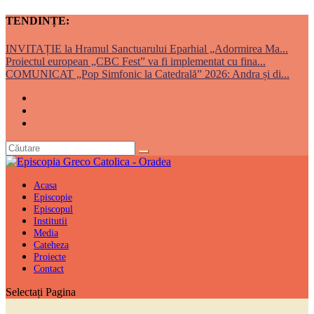
TENDINȚE:
INVITAȚIE la Hramul Sanctuarului Eparhial „Adormirea Ma...
Proiectul european „CBC Fest” va fi implementat cu fina...
COMUNICAT „Pop Simfonic la Catedrală” 2026: Andra și di...
Acasa
Episcopie
Episcopul
Institutii
Media
Cateheza
Proiecte
Contact
Selectați Pagina