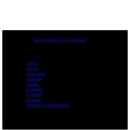
Designed by
Web Design 4Us Consulting
|
Acasa
Istoric
Episcopul
Institutii
Media
Cateheza
Parteneri
Contact
Politică confidențialitate