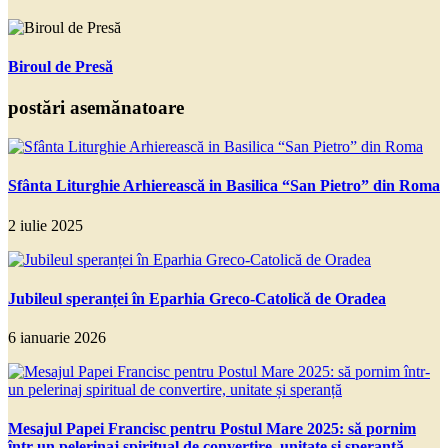
Biroul de Presă
postări asemănatoare
Sfânta Liturghie Arhierească in Basilica “San Pietro” din Roma
2 iulie 2025
Jubileul speranței în Eparhia Greco-Catolică de Oradea
6 ianuarie 2026
Mesajul Papei Francisc pentru Postul Mare 2025: să pornim
într-un pelerinaj spiritual de convertire, unitate și speranță