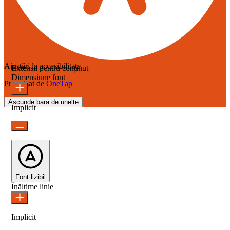
Ajustări la accesibilitate
Extensii pentru conținut
Dimensiune font
Propulsat de
OneTap
Ascunde bara de unelte
Implicit
Font lizibil
Înălțime linie
Implicit