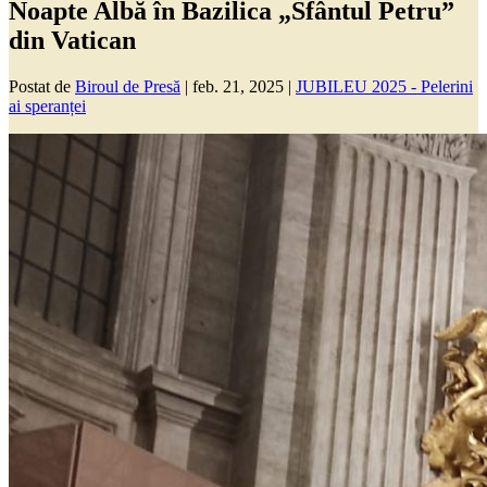
Noapte Albă în Bazilica „Sfântul Petru”
din Vatican
Postat de
Biroul de Presă
|
feb. 21, 2025
|
JUBILEU 2025 - Pelerini
ai speranței