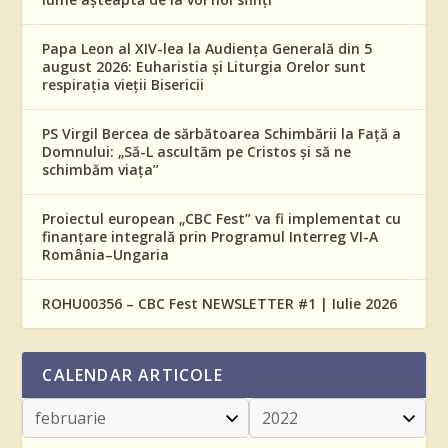
Papa Leon al XIV-lea la Audiența Generală din 5
august 2026: Euharistia și Liturgia Orelor sunt
respirația vieții Bisericii
PS Virgil Bercea de sărbătoarea Schimbării la Față a
Domnului: „Să-L ascultăm pe Cristos și să ne
schimbăm viața”
Proiectul european „CBC Fest” va fi implementat cu
finanțare integrală prin Programul Interreg VI-A
România–Ungaria
ROHU00356 – CBC Fest NEWSLETTER #1 | Iulie 2026
CALENDAR ARTICOLE