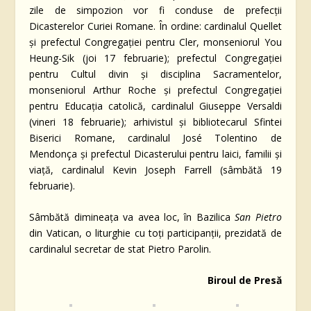
zile de simpozion vor fi conduse de prefecții
Dicasterelor Curiei Romane. În ordine: cardinalul Quellet
și prefectul Congregației pentru Cler, monseniorul You
Heung-Sik (joi 17 februarie); prefectul Congregației
pentru Cultul divin și disciplina Sacramentelor,
monseniorul Arthur Roche și prefectul Congregației
pentru Educația catolică, cardinalul Giuseppe Versaldi
(vineri 18 februarie); arhivistul și bibliotecarul Sfintei
Biserici Romane, cardinalul José Tolentino de
Mendonça și prefectul Dicasterului pentru laici, familii și
viață, cardinalul Kevin Joseph Farrell (sâmbătă 19
februarie).
Sâmbătă dimineața va avea loc, în Bazilica
San Pietro
din Vatican, o liturghie cu toți participanții, prezidată de
cardinalul secretar de stat Pietro Parolin.
Biroul de Presă