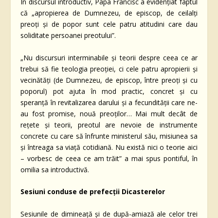
În discursul introductiv, Papa Francisc a evidențiat faptul
că „apropierea de Dumnezeu, de episcop, de ceilalți
preoți și de popor sunt cele patru atitudini care dau
soliditate persoanei preotului”.
„Nu discursuri interminabile și teorii despre ceea ce ar
trebui să fie teologia preoției, ci cele patru apropierii și
vecinătăți (de Dumnezeu, de episcop, între preoți și cu
poporul) pot ajuta în mod practic, concret și cu
speranță în revitalizarea darului și a fecundității care ne-
au fost promise, nouă preoților… Mai mult decât de
rețete și teorii, preotul are nevoie de instrumente
concrete cu care să înfrunte ministerul său, misiunea sa
și întreaga sa viață cotidiană. Nu există nici o teorie aici
– vorbesc de ceea ce am trăit” a mai spus pontiful, în
omilia sa introductivă.
Sesiuni conduse de prefecții Dicasterelor
Sesiunile de dimineață și de după-amiază ale celor trei