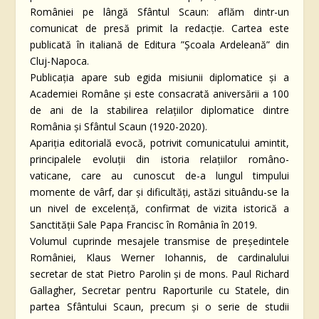
României pe lângă Sfântul Scaun: aflăm dintr-un
comunicat de presă primit la redacție. Cartea este
publicată în italiană de Editura ”Școala Ardeleană” din
Cluj-Napoca.
Publicația apare sub egida misiunii diplomatice și a
Academiei Române și este consacrată aniversării a 100
de ani de la stabilirea relațiilor diplomatice dintre
România și Sfântul Scaun (1920-2020).
Apariția editorială evocă, potrivit comunicatului amintit,
principalele evoluții din istoria relațiilor româno-
vaticane, care au cunoscut de-a lungul timpului
momente de vârf, dar și dificultăți, astăzi situându-se la
un nivel de excelență, confirmat de vizita istorică a
Sanctității Sale Papa Francisc în România în 2019.
Volumul cuprinde mesajele transmise de președintele
României, Klaus Werner Iohannis, de cardinalului
secretar de stat Pietro Parolin și de mons. Paul Richard
Gallagher, Secretar pentru Raporturile cu Statele, din
partea Sfântului Scaun, precum și o serie de studii