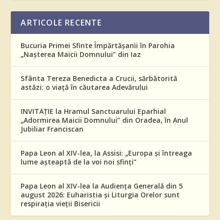
ARTICOLE RECENTE
Bucuria Primei Sfinte Împărtășanii în Parohia
„Nașterea Maicii Domnului” din Iaz
Sfânta Tereza Benedicta a Crucii, sărbătorită
astăzi: o viață în căutarea Adevărului
INVITAȚIE la Hramul Sanctuarului Eparhial
„Adormirea Maicii Domnului” din Oradea, în Anul
Jubiliar Franciscan
Papa Leon al XIV-lea, la Assisi: „Europa și întreaga
lume așteaptă de la voi noi sfinți”
Papa Leon al XIV-lea la Audiența Generală din 5
august 2026: Euharistia și Liturgia Orelor sunt
respirația vieții Bisericii