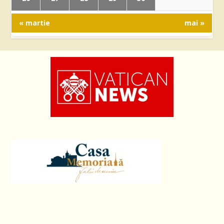
« martie
mai »