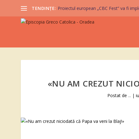
TENDINȚE:
Proiectul european „CBC Fest” va fi imple
«NU AM CREZUT NICIO
Postat de
...
|
i