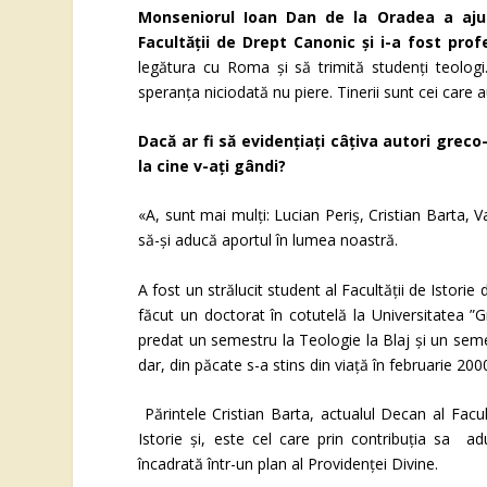
Monseniorul Ioan Dan de la Oradea a ajun
Facultății de Drept Canonic și i-a fost pro
legătura cu Roma și să trimită studenți teolog
speranța niciodată nu piere. Tinerii sunt cei care au 
Dacă ar fi să evidențiați câțiva autori greco
la cine v-ați gândi?
«A, sunt mai mulți: Lucian Periș, Cristian Barta, 
să-și aducă aportul în lumea noastră.
A fost un strălucit student al Facultății de Istori
făcut un doctorat în cotutelă la Universitatea ”
predat un semestru la Teologie la Blaj și un seme
dar, din păcate s-a stins din viață în februarie 20
Părintele Cristian Barta, actualul Decan al Facul
Istorie și, este cel care prin contribuția sa ad
încadrată într-un plan al Providenței Divine.