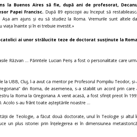
s la Buenos Aires să fie, după ani de profesorat, Decanu
fesor Papei Francisc.
După 89 episcopii au început să restabileasc
i. Așa am ajuns și eu să studiez la Roma. Vremurile sunt altele da
viața înainte și în ei trebuie investit.»
-catolici ai unor strălucite teze de doctorat susținute la Roma
Vasile Răzvan … Părintele Lucian Periș a fost o personalitate care urm
e de la UBB, Cluj, l-a avut ca mentor pe Profesorul Pompiliu Teodor, și
Gregoriana” din Roma, de asemenea, s-a stabilit un acord prin care 
stru la Roma la Gregoriana. A venit acasă, a fost sfințit preot în 199
00. Acolo s-au frânt toate așteptările noastre …
tății de Teologie, a făcut două doctorate, unul în Teologie și altul î
uce un plus istoriei prin înțelegerea ei în dimensiunea metaistorică