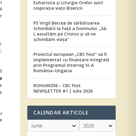
u
Euharistia și Liturgia Orelor sunt
respirația vieții Bisericii
i
r
PS Virgil Bercea de sărbătoarea
Schimbării la Față a Domnului: „Să-
L ascultăm pe Cristos și să ne
schimbăm viața”
i,
,
Proiectul european „CBC Fest” va fi
implementat cu finanțare integrală
prin Programul Interreg VI-A
România–Ungaria
fi
a
e
ROHU00356 – CBC Fest
NEWSLETTER #1 | Iulie 2026
is
CALENDAR ARTICOLE
au
la