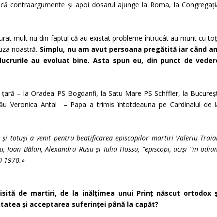
ducă contraargumente și apoi dosarul ajunge la Roma, la Congregați
urat mult nu din faptul că au existat probleme întrucât au murit cu toț
cauza noastră
. Simplu, nu am avut persoana pregătită iar când a
 lucrurile au evoluat bine. Asta spun eu, din punct de veder
n țară – la Oradea PS Bogdanfi, la Satu Mare PS Schffler, la Bucureșt
cău Veronica Antal – Papa a trimis întotdeauna pe Cardinalul de l
i totuși a venit pentru beatificarea episcopilor martiri Valeriu Traia
ezu, Ioan Bălan, Alexandru Rusu și Iuliu Hossu, ”episcopi, uciși ”in odi
50-1970.
»
isită de martiri, de la inălțimea unui Prinț născut ortodox ș
itatea și acceptarea suferinței până la capăt?