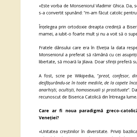
«Este vorba de Monseniorul Vladimir Ghica. Da, s
s-a convertit spunând: ”m-am făcut catolic pentr
Înțelegea prin ortodoxie dreapta credință a Bise
mamei, a iubit-o foarte mult și nu a voit să o sup
Fratele dânsului care era în Elveția la data resp
Monseniorul a preferat să rămână cu cei asupriți
libertate, să moară la Jilava. Doar sfinții preferă su
A fost, scrie pe Wikipedia, ”
preot, confesor, di
desfășurându-se în toate mediile, de la capete încorona
anarhiști, ocultiști, homosexuali și prostituate
”. D
recunoscut de Biserica Catolică din întreaga lume
Care ar fi noua paradigmă greco-catolică
Veneției?
«Unitatea creștinilor în diversitate. Priviți bazil