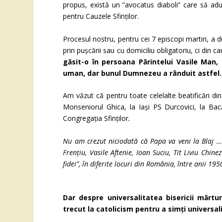
propus, există un ”avocatus diaboli” care să a
pentru Cauzele Sfinților.
Procesul nostru, pentru cei 7 episcopi martiri, a d
prin pușcării sau cu domiciliu obligatoriu, ci din 
găsit-o în persoana Părintelui Vasile Man,
uman, dar bunul Dumnezeu a rânduit astfel.
Am văzut că pentru toate celelalte beatificări di
Monseniorul Ghica, la Iași PS Durcovici, la Ba
Congregația Sfinților
.
Nu am crezut niciodată că Papa va veni la Blaj … ș
Frențiu, Vasile Aftenie, Ioan Suciu, Tit Liviu Chin
fidei”, în diferite locuri din România, între anii 19
Dar despre universalitatea bisericii mărtur
trecut la catolicism pentru a simți universal