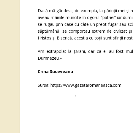
Dacă mă gândesc, de exemplu, la părinții mei și nu d
aveau mâinile muncite în ogorul ”patriei” iar dum
se rugau prin case cu câte un preot fugar sau scăp
săptămână, se comportau extrem de civilizat și l
Hristos și Biserică, aceștia cu toții sunt sfinții noștr
Am extrapolat la țărani, dar ca ei au fost mul
Dumnezeu.»
Crina Suceveanu
Sursa: https://www.gazetaromaneasca.com