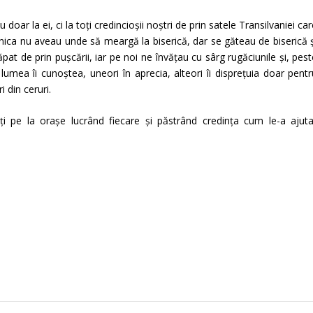
oar la ei, ci la toți credincioșii noștri de prin satele Transilvaniei ca
inica nu aveau unde să meargă la biserică, dar se găteau de biserică ș
at de prin pușcării, iar pe noi ne învățau cu sârg rugăciunile și, pes
umea îi cunoștea, uneori în aprecia, alteori îi disprețuia doar pentr
i din ceruri.
ți pe la orașe lucrând fiecare și păstrând credința cum le-a ajuta