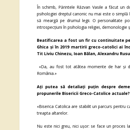
În schimb, Părintele Răzvan Vasile a făcut un do
psihologiei dreptul canonic nu mai este o simplă 
să meargă pe drumul legii. O personalitate poli
introspecțiuni în psihologia religiei, demonologie și 
Beatificarea a fost un fir cu continuitate 
Ghica și în 2019 martirii greco-catolici ai î
Tit Liviu Chinezu, Ioan Bălan, Alexandru Rus
«Da, au fost tot atâtea momente de har și de 
România.»
Ați putea să detaliați puțin despre demer
propunerile Bisericii Greco-Catolice actuale?
«Biserica Catolica are stabilit un parcurs pentru c
treapta altarelor.
Nu este nici greu, nici ușor: se face un proces 