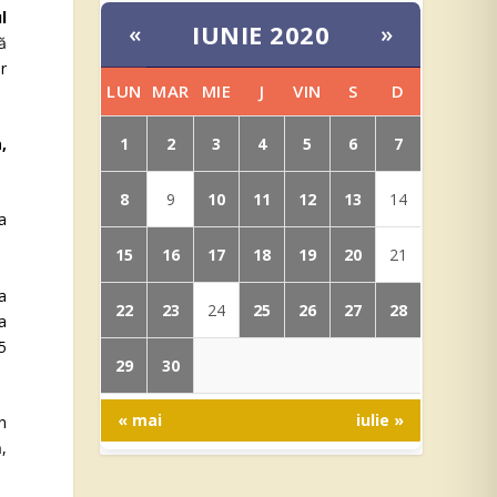
l
IUNIE 2020
«
»
ă
r
LUN
MAR
MIE
J
VIN
S
D
1
2
3
4
5
6
7
,
8
10
11
12
13
9
14
a
15
16
17
18
19
20
21
-a
22
23
25
26
27
28
24
a
5
29
30
« mai
iulie »
n
,