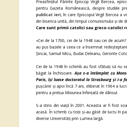
Preasfințitul Părinte Episcop Virgil Bercea, epi
pentru Gazeta Românească, despre studiile pre
publicat ieri,
în care Episcopul Virgil Bercea a v
din biserica unită, din timpul comunismului și de 
Care sunt primii catolici sau greco-catolici 
«Cei de la 1700, cei de la 1948 sau cei de acum? La
au pus bazele a ceea ce a însemnat redeșteptarea
Șincai, Samuil Micu, Budai Deleanu, Geronte Coto
Cei de la 1948 în schimb au fost sfătuiți să nu se
băgat la închisoare.
Așa s-a întâmplat cu Monse
Paris, își luase doctoratul la Strasbourg și i-a
pușcărie și apoi încă 7 ani, eliberat în 1964 a luc
pentru a prelua Misiunea înființată de dânsul.
S-a stins din viață în 2001. Aceasta ar fi fost so
acasă. În schimb cu toții și-au găsit de lucru în pas
diverse Universități prin Lumea largă.