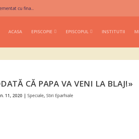
mentat cu fina...
ACASA
EPISCOPIE
EPISCOPUL
INSTITUTII
M
DATĂ CĂ PAPA VA VENI LA BLAJ!»
un. 11, 2020
|
Speciale
,
Stiri Eparhiale