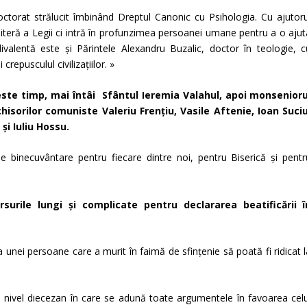
ctorat strălucit îmbinând Dreptul Canonic cu Psihologia. Cu ajutoru
literă a Legii ci intră în profunzimea persoanei umane pentru a o ajut
valentă este și Părintele Alexandru Buzalic, doctor în teologie, c
crepusculul civilizațiilor. »
peste timp, mai întâi Sfântul Ieremia Valahul, apoi monsenioru
nchisorilor comuniste Valeriu Frențiu, Vasile Aftenie, Ioan Suciu
u
și Iuliu Hossu.
binecuvântare pentru fiecare dintre noi, pentru Biserică și pentr
surile lungi și complicate pentru declararea beatificării î
a unei persoane care a murit în faimă de sfințenie să poată fi ridicat 
la nivel diecezan în care se adună toate argumentele în favoarea celu