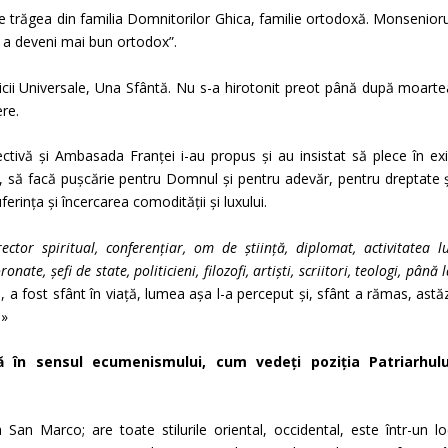
e trăgea din familia Domnitorilor Ghica, familie ortodoxă. Monsenioru
u a deveni mai bun ortodox”.
ricii Universale, Una Sfântă. Nu s-a hirotonit preot până după moarte
ere.
ectivă și Ambasada Franței i-au propus și au insistat să plece în exil
, să facă pușcărie pentru Domnul și pentru adevăr, pentru dreptate ș
ferința și încercarea comodității și luxului.
rector spiritual, conferențiar, om de știință, diplomat, activitatea l
te, șefi de state, politicieni, filozofi, artiști, scriitori, teologi, până 
a, a fost sfânt în viață, lumea așa l-a perceput și, sfânt a rămas, astă
.»
 în sensul ecumenismului, cum vedeți poziția Patriarhulu
ica San Marco; are toate stilurile oriental, occidental, este într-un l