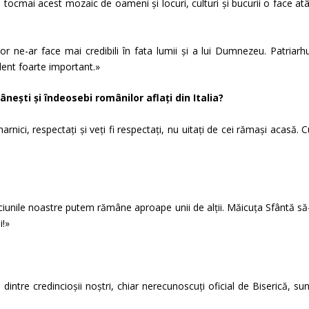
i tocmai acest mozaic de oameni și locuri, culturi și bucurii o face at
 lor ne-ar face mai credibili în fata lumii și a lui Dumnezeu. Patriarh
ident foarte important.»
nești și îndeosebi românilor aflați din Italia?
harnici, respectați și veți fi respectați, nu uitați de cei rămași acasă. 
ăciunile noastre putem rămâne aproape unii de alții. Măicuța Sfântă să
i!»
intre credincioșii noștri, chiar nerecunoscuți oficial de Biserică, su