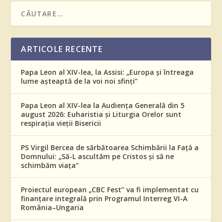
ARTICOLE RECENTE
Papa Leon al XIV-lea, la Assisi: „Europa și întreaga
lume așteaptă de la voi noi sfinți”
Papa Leon al XIV-lea la Audiența Generală din 5
august 2026: Euharistia și Liturgia Orelor sunt
respirația vieții Bisericii
PS Virgil Bercea de sărbătoarea Schimbării la Față a
Domnului: „Să-L ascultăm pe Cristos și să ne
schimbăm viața”
Proiectul european „CBC Fest” va fi implementat cu
finanțare integrală prin Programul Interreg VI-A
România–Ungaria