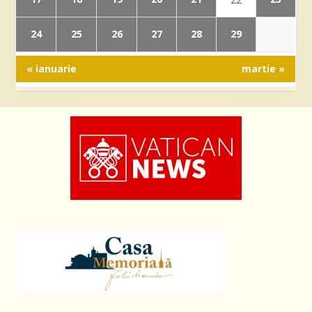
24
25
26
27
28
29
« ianuarie
martie »