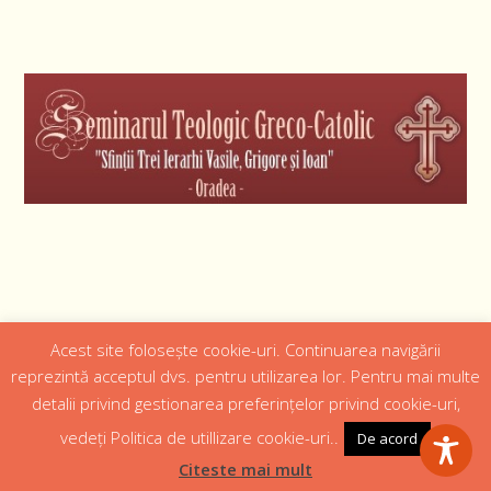
Acest site folosește cookie-uri. Continuarea navigării
Designed by
Web Design 4Us Consulting
|
reprezintă acceptul dvs. pentru utilizarea lor. Pentru mai multe
detalii privind gestionarea preferințelor privind cookie-uri,
Acasa
Istoric
Episcopul
Institutii
Media
Cateheza
vedeți Politica de utillizare cookie-uri..
De acord
Parteneri
Contact
Politică confidențialitate
Citeste mai mult