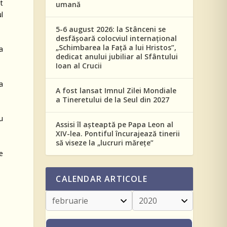
t
umană
l
5-6 august 2026: la Stânceni se
desfășoară colocviul internațional
„Schimbarea la Față a lui Hristos”,
a
dedicat anului jubiliar al Sfântului
Ioan al Crucii
ma
A fost lansat Imnul Zilei Mondiale
a Tineretului de la Seul din 2027
u
Assisi îl așteaptă pe Papa Leon al
XIV-lea. Pontiful încurajează tinerii
să viseze la „lucruri mărețe”
e
CALENDAR ARTICOLE