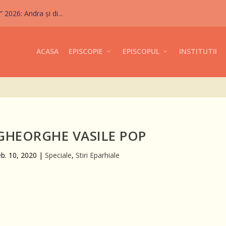
026: Andra și di...
ACASA
EPISCOPIE
EPISCOPUL
INSTITUTII
GHEORGHE VASILE POP
eb. 10, 2020
|
Speciale
,
Stiri Eparhiale