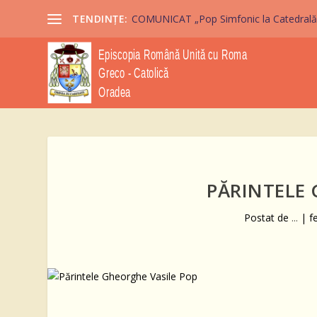
TENDINȚE:
COMUNICAT „Pop Simfonic la Catedrală” 2
PĂRINTELE 
Postat de
...
|
f