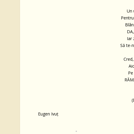
Un 
Pentru 
Blân
DA,
Iar
Să te-
Cred, 
Ai
Pe 
RĂM
(
Eugen Ivuț