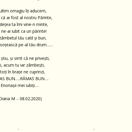
ultim omagiu îți aducem,
că ai fost al nostru Părinte,
dețea ta îmi vine-n minte,
 ne-ai iubit ca un părinte!
 zâmbetul tău cald și bun,
nsoțească pe-al tău drum……
știu, și simt că ne privești,
ci, acum tu iar zâmbești,
toți în brațe ne cuprinzi,
AS BUN…..RĂMAS BUN….
Enoriașii mei iubiți….
Diana M .- 08.02.2020)