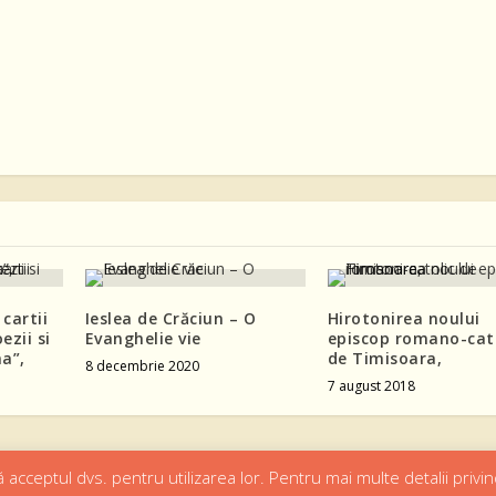
 cartii
Ieslea de Crăciun – O
Hirotonirea noului
ezii si
Evanghelie vie
episcop romano-cat
na”,
de Timisoara,
8 decembrie 2020
7 august 2018
 acceptul dvs. pentru utilizarea lor. Pentru mai multe detalii privin