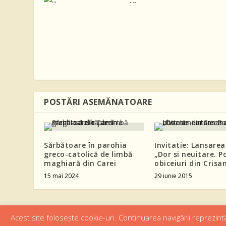
POSTĂRI ASEMĂNATOARE
Sărbătoare în parohia
Invitatie: Lansarea
greco-catolică de limbă
„Dor si neuitare. Po
maghiară din Carei
obiceiuri din Crisa
15 mai 2024
29 iunie 2015
Acest site folosește cookie-uri. Continuarea navigării reprezintă