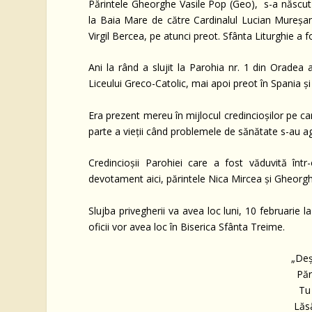
Părintele Gheorghe Vasile Pop (Geo), s-a născut 
la Baia Mare de către Cardinalul Lucian Mureșan l
Virgil Bercea, pe atunci preot. Sfânta Liturghie a f
Ani la rând a slujit la Parohia nr. 1 din Oradea a
Liceului Greco-Catolic, mai apoi preot în Spania și
Era prezent mereu în mijlocul credincioșilor pe care
parte a vieții când problemele de sănătate s-au ag
Credincioșii Parohiei care a fost văduvită înt
devotament aici, părintele Nica Mircea și Gheorgh
Slujba privegherii va avea loc luni, 10 februarie 
oficii vor avea loc în Biserica Sfânta Treime.
„Deș
Păr
Tu 
Lăs