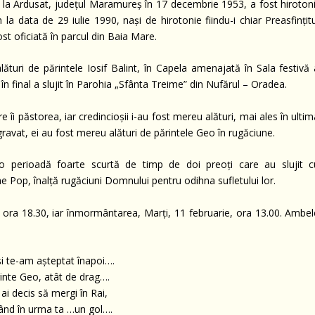
la Ardusat, județul Maramureș în 17 decembrie 1953, a fost hirotoni
a data de 29 iulie 1990, nași de hirotonie fiindu-i chiar Preasfințitu
ost oficiată în parcul din Baia Mare.
lături de părintele Iosif Balint, în Capela amenajată în Sala festivă 
 în final a slujit în Parohia „Sfânta Treime” din Nufărul – Oradea.
 îi păstorea, iar credincioșii i-au fost mereu alături, mai ales în ulti
ravat, ei au fost mereu alături de părintele Geo în rugăciune.
r-o perioadă foarte scurtă de timp de doi preoți care au slujit c
e Pop, înalță rugăciuni Domnului pentru odihna sufletului lor.
la ora 18.30, iar înmormântarea, Marți, 11 februarie, ora 13.00. Ambel
i te-am așteptat înapoi….
inte Geo, atât de drag….
ai decis să mergi în Rai,
ând în urma ta …un gol….