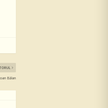
TORUL
 Ioan Bălan